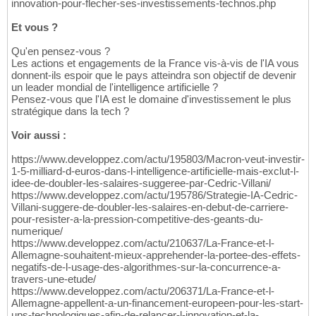
innovation-pour-flecher-ses-investissements-technos.php
Et vous ?
Qu'en pensez-vous ?
Les actions et engagements de la France vis-à-vis de l'IA vous
donnent-ils espoir que le pays atteindra son objectif de devenir
un leader mondial de l'intelligence artificielle ?
Pensez-vous que l'IA est le domaine d'investissement le plus
stratégique dans la tech ?
Voir aussi :
https://www.developpez.com/actu/195803/Macron-veut-investir-
1-5-milliard-d-euros-dans-l-intelligence-artificielle-mais-exclut-l-
idee-de-doubler-les-salaires-suggeree-par-Cedric-Villani/
https://www.developpez.com/actu/195786/Strategie-IA-Cedric-
Villani-suggere-de-doubler-les-salaires-en-debut-de-carriere-
pour-resister-a-la-pression-competitive-des-geants-du-
numerique/
https://www.developpez.com/actu/210637/La-France-et-l-
Allemagne-souhaitent-mieux-apprehender-la-portee-des-effets-
negatifs-de-l-usage-des-algorithmes-sur-la-concurrence-a-
travers-une-etude/
https://www.developpez.com/actu/206371/La-France-et-l-
Allemagne-appellent-a-un-financement-europeen-pour-les-start-
ups-technologiques-afin-de-relancer-l-innovation-et-la-