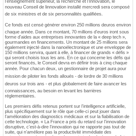
l'enseignement supérieur, la recherche et l'Innovation, le
nouveau Conseil de linnovation installé mercredi sera composé
de six ministres et de six personnalités qualifiées.
Ce fonds est censé générer environ 250 millions deuros environ
chaque année. Dans ce montant, 70 millions d'euros iront sous
forme d'aides aux entreprises innovantes de la « deep tech »,
gourmandes en financements. Un montant de 25 millions sera
également injecté dans la nanoélectronique et une enveloppe de
150 millions servira, quant à elle, à financer de grands « défis »
qui seront choisis tous les ans. En ce qui concerne les défis qui
seront financés, le Conseil devra en définir trois à cinq chaque
année. Pour chacun deux, un gestionnaire de projet aura pour
mission de piloter les fonds alloués - de lordre de 30 millions
deuros sur trois ans - et plus globalement de faire avancer les
connaissances, au besoin en levant les barrières
réglementaires.
Les premiers défis retenus portent sur l'intelligence artificielle,
plus spécifiquement sur le rôle que celle-ci peut jouer dans
l'amélioration des diagnostics médicaux et sur la fiabilisation de
cette technologie. « La France a pris du retard sur l'innovation
disruptive, c'est-à-dire l'innovation qui ne rapporte pas tout de
suite, qui n'améliore pas la productivité immédiate des