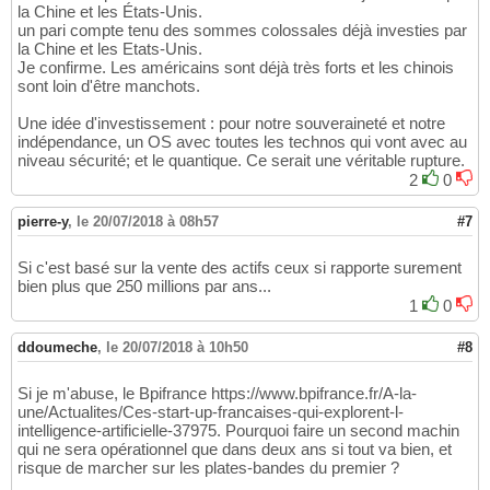
la Chine et les États-Unis.
un pari compte tenu des sommes colossales déjà investies par
la Chine et les Etats-Unis.
Je confirme. Les américains sont déjà très forts et les chinois
sont loin d'être manchots.
Une idée d'investissement : pour notre souveraineté et notre
indépendance, un OS avec toutes les technos qui vont avec au
niveau sécurité; et le quantique. Ce serait une véritable rupture.
2
0
pierre-y
,
le 20/07/2018 à 08h57
#7
Si c'est basé sur la vente des actifs ceux si rapporte surement
bien plus que 250 millions par ans...
1
0
ddoumeche
,
le 20/07/2018 à 10h50
#8
Si je m'abuse, le Bpifrance https://www.bpifrance.fr/A-la-
une/Actualites/Ces-start-up-francaises-qui-explorent-l-
intelligence-artificielle-37975. Pourquoi faire un second machin
qui ne sera opérationnel que dans deux ans si tout va bien, et
risque de marcher sur les plates-bandes du premier ?