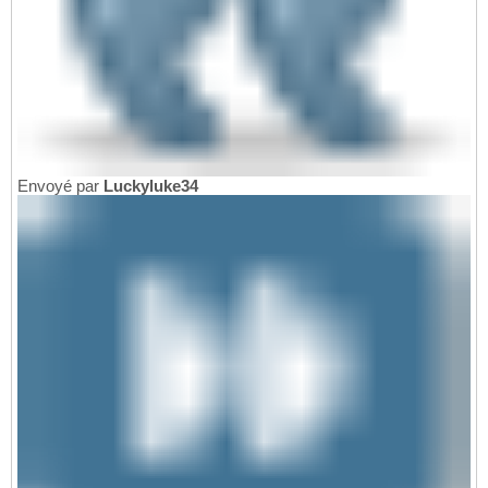
Envoyé par
Luckyluke34