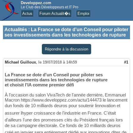
Developpez.com
Le Club des Développeurs et IT Pro
Actus
Forum Actualit�s
Emploi
Actualités
:
La France se dote d'un Conseil pour piloter
ses investissements dans les technologies de rupture
Répondre à la discussion
Michael Guilloux
,
le 19/07/2018 à 14h59
#1
La France se dote d'un Conseil pour piloter ses
investissements dans les technologies de rupture
et choisit l'IA comme premier défi
À l'occasion du salon VivaTech de l'année dernière, Emmanuel
Macron https://www.developpez.com/actu/144473 le lancement
dun fonds de 10 milliards deuros pour soutenir linnovation et
assurer lhyper croissance de l'industrie en France. C'était
d'ailleurs l'une des promesses clés du Président français lors
de sa campagne électorale. Ce fonds de 10 milliards deuros
créé en janvier sera entièrement dédié aux innovations dites de