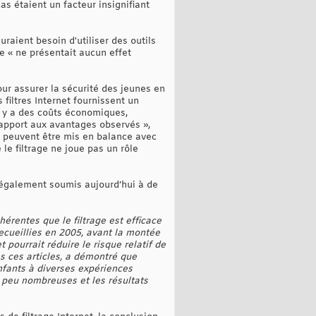
as étaient un facteur insignifiant
raient besoin d'utiliser des outils
e « ne présentait aucun effet
ur assurer la sécurité des jeunes en
 filtres Internet fournissent un
Il y a des coûts économiques,
 rapport aux avantages observés »,
es peuvent être mis en balance avec
le filtrage ne joue pas un rôle
s également soumis aujourd’hui à de
hérentes que le filtrage est efficace
ecueillies en 2005, avant la montée
 pourrait réduire le risque relatif de
s ces articles, a démontré que
enfants à diverses expériences
nt peu nombreuses et les résultats