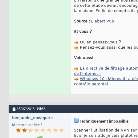
En raison d’une grande utilisatio
de cette étude devrait encourage
la maison. En fin de compte, ils 
Source :
Liebert Pub
Et vous ?
Qu’en pensez-vous ?
Pensez-vous aussi que les out
Voir aussi
La directive de filtrage auto
de l'internet ?
Windows 10 : Microsoft a déc
contrôle parental
16/07/2018,
15h55
benjamin_musique
Techniquement impossible
Membre confirmé
Scanner l'utilisation de VPN sur 
Et si je suis ado je vais plutôt r