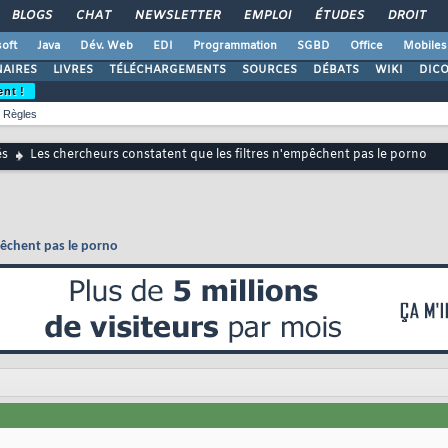
BLOGS
CHAT
NEWSLETTER
EMPLOI
ÉTUDES
DROIT
oft
Java
Dév. Web
EDI
Programmation
SGBD
Office
Mobiles
AIRES
LIVRES
TÉLÉCHARGEMENTS
SOURCES
DÉBATS
WIKI
DIC
ent !
Règles
és
Les chercheurs constatent que les filtres n'empêchent pas le porno
pêchent pas le porno