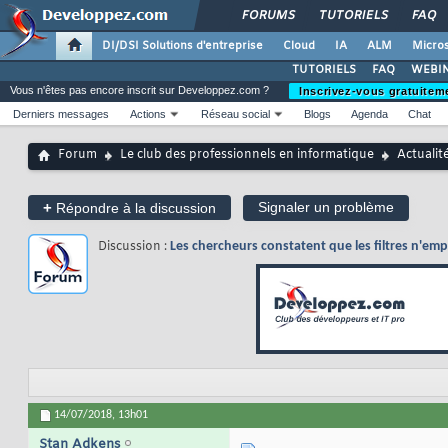
FORUMS
TUTORIELS
FAQ
DI/DSI Solutions d'entreprise
Cloud
IA
ALM
Micros
TUTORIELS
FAQ
WEBIN
Vous n'êtes pas encore inscrit sur Developpez.com ?
Inscrivez-vous gratuitem
Derniers messages
Actions
Réseau social
Blogs
Agenda
Chat
Forum
Le club des professionnels en informatique
Actualit
+
Signaler un problème
Répondre à la discussion
Discussion :
Les chercheurs constatent que les filtres n'em
14/07/2018,
13h01
Stan Adkens