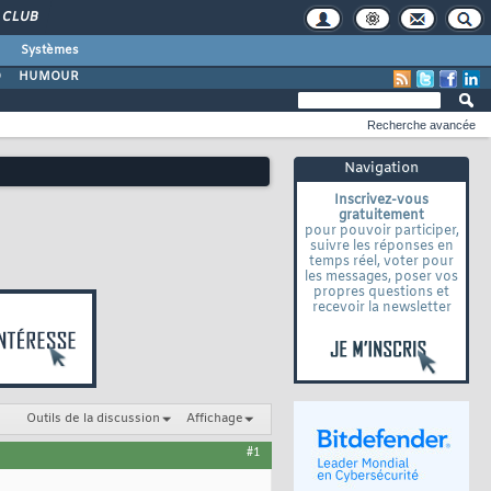
CLUB
Systèmes
O
HUMOUR
Recherche avancée
Navigation
Inscrivez-vous
gratuitement
pour pouvoir participer,
suivre les réponses en
temps réel, voter pour
les messages, poser vos
propres questions et
recevoir la newsletter
Outils de la discussion
Affichage
#1