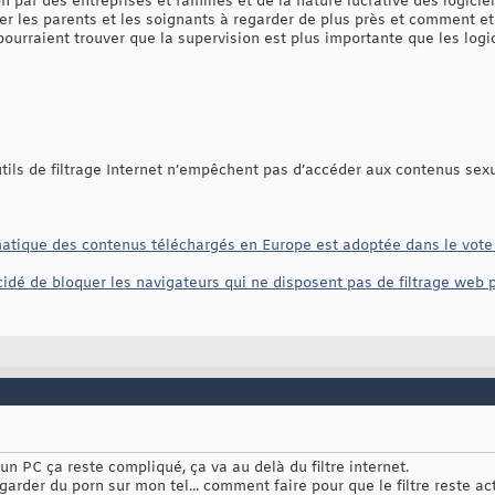
n par des entreprises et familles et de la nature lucrative des logiciel
r les parents et les soignants à regarder de plus près et comment et po
pourraient trouver que la supervision est plus importante que les logic
ils de filtrage Internet n’empêchent pas d’accéder aux contenus sexu
matique des contenus téléchargés en Europe est adoptée dans le vote i
idé de bloquer les navigateurs qui ne disposent pas de filtrage web p
un PC ça reste compliqué, ça va au delà du filtre internet.
egarder du porn sur mon tel... comment faire pour que le filtre reste acti