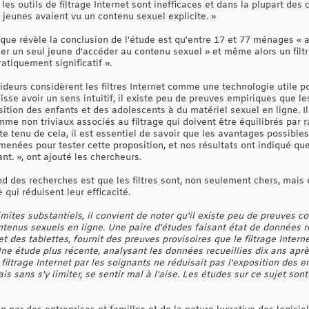
es outils de filtrage Internet sont inefficaces et dans la plupart des c
s jeunes avaient vu un contenu sexuel explicite. »
ue révèle la conclusion de l'étude est qu'entre 17 et 77 ménages « au
er un seul jeune d'accéder au contenu sexuel » et même alors un filtr
atiquement significatif ».
deurs considèrent les filtres Internet comme une technologie utile po
isse avoir un sens intuitif, il existe peu de preuves empiriques que les
sition des enfants et des adolescents à du matériel sexuel en ligne. 
omme non triviaux associés au filtrage qui doivent être équilibrés par
te tenu de cela, il est essentiel de savoir que les avantages possibl
menées pour tester cette proposition, et nos résultats ont indiqué que 
t. », ont ajouté les chercheurs.
ond des recherches est que les filtres sont, non seulement chers, mai
qui réduisent leur efficacité.
mites substantiels, il convient de noter qu'il existe peu de preuves co
ntenus sexuels en ligne. Une paire d'études faisant état de données r
des tablettes, fournit des preuves provisoires que le filtrage Internet
ne étude plus récente, analysant les données recueillies dix ans aprè
 filtrage Internet par les soignants ne réduisait pas l'exposition des 
is sans s'y limiter, se sentir mal à l'aise. Les études sur ce sujet so