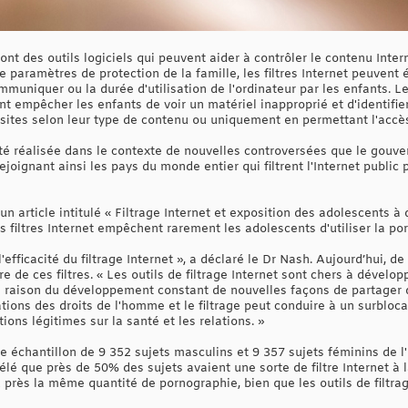
 sont des outils logiciels qui peuvent aider à contrôler le contenu Inte
de paramètres de protection de la famille, les filtres Internet peuvent
muniquer ou la durée d'utilisation de l'ordinateur par les enfants. Le
t empêcher les enfants de voir un matériel inapproprié et d'identifier
sites selon leur type de contenu ou uniquement en permettant l'accès 
 été réalisée dans le contexte de nouvelles controversées que le gouv
 rejoignant ainsi les pays du monde entier qui filtrent l'Internet public
n article intitulé « Filtrage Internet et exposition des adolescents à 
 filtres Internet empêchent rarement les adolescents d'utiliser la po
 l'efficacité du filtrage Internet », a déclaré le Dr Nash. Aujourd’hui
 de ces filtres. « Les outils de filtrage Internet sont chers à dévelop
 raison du développement constant de nouvelles façons de partager du
tions des droits de l'homme et le filtrage peut conduire à un surbloc
ons légitimes sur la santé et les relations. »
ge échantillon de 9 352 sujets masculins et 9 357 sujets féminins de 
vélé que près de 50% des sujets avaient une sorte de filtre Internet à
 près la même quantité de pornographie, bien que les outils de filtrage