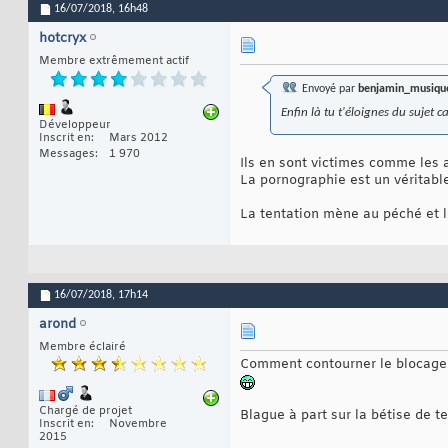
16/07/2018,
16h48
hotcryx
Membre extrêmement actif
Envoyé par
benjamin_musiqu
Enfin là tu t'éloignes du sujet c
Développeur
Inscrit en
Mars 2012
Messages
1 970
Ils en sont victimes comme les a
La pornographie est un véritable
La tentation mène au péché et l
16/07/2018,
17h14
arond
Membre éclairé
Comment contourner le blocage en
Chargé de projet
Blague à part sur la bétise de te
Inscrit en
Novembre
2015