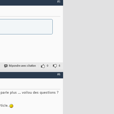
#5
Répondre avec citation
0
6
#6
rle plus .... voilou des questions ?
rticle.