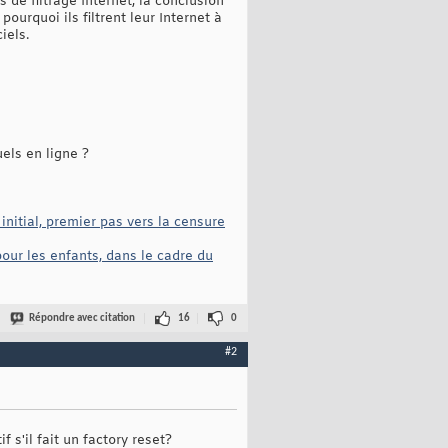
s de filtrage Internet, la conclusion
urquoi ils filtrent leur Internet à
iels.
els en ligne ?
nitial, premier pas vers la censure
our les enfants, dans le cadre du
Répondre avec citation
16
0
#2
f s'il fait un factory reset?