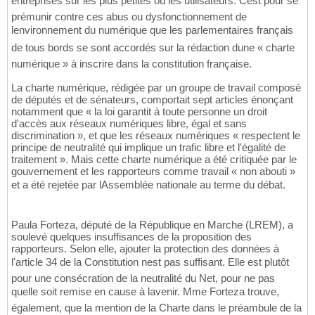
entreprises sur les plus petites ou les utilisateurs. Cest pour se
prémunir contre ces abus ou dysfonctionnement de
lenvironnement du numérique que les parlementaires français
de tous bords se sont accordés sur la rédaction dune « charte
numérique » à inscrire dans la constitution française.
La charte numérique, rédigée par un groupe de travail composé
de députés et de sénateurs, comportait sept articles énonçant
notamment que « la loi garantit à toute personne un droit
d'accès aux réseaux numériques libre, égal et sans
discrimination », et que les réseaux numériques « respectent le
principe de neutralité qui implique un trafic libre et l'égalité de
traitement ». Mais cette charte numérique a été critiquée par le
gouvernement et les rapporteurs comme travail « non abouti »
et a été rejetée par lAssemblée nationale au terme du débat.
Paula Forteza, député de la République en Marche (LREM), a
soulevé quelques insuffisances de la proposition des
rapporteurs. Selon elle, ajouter la protection des données à
l'article 34 de la Constitution nest pas suffisant. Elle est plutôt
pour une consécration de la neutralité du Net, pour ne pas
quelle soit remise en cause à lavenir. Mme Forteza trouve,
également, que la mention de la Charte dans le préambule de la