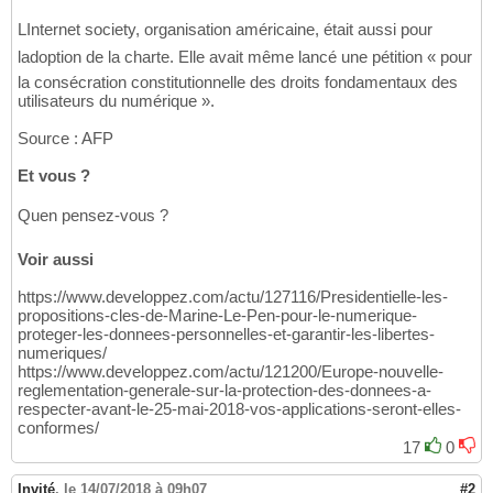
LInternet society, organisation américaine, était aussi pour
ladoption de la charte. Elle avait même lancé une pétition « pour
la consécration constitutionnelle des droits fondamentaux des
utilisateurs du numérique ».
Source : AFP
Et vous ?
Quen pensez-vous ?
Voir aussi
https://www.developpez.com/actu/127116/Presidentielle-les-
propositions-cles-de-Marine-Le-Pen-pour-le-numerique-
proteger-les-donnees-personnelles-et-garantir-les-libertes-
numeriques/
https://www.developpez.com/actu/121200/Europe-nouvelle-
reglementation-generale-sur-la-protection-des-donnees-a-
respecter-avant-le-25-mai-2018-vos-applications-seront-elles-
conformes/
17
0
Invité
,
le 14/07/2018 à 09h07
#2