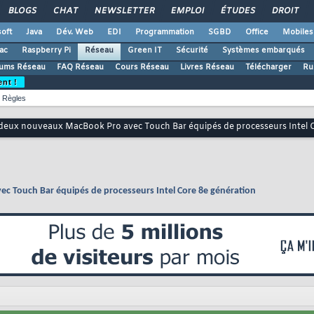
BLOGS
CHAT
NEWSLETTER
EMPLOI
ÉTUDES
DROIT
oft
Java
Dév. Web
EDI
Programmation
SGBD
Office
Mobiles
ac
Raspberry Pi
Réseau
Green IT
Sécurité
Systèmes embarqués
ums Réseau
FAQ Réseau
Cours Réseau
Livres Réseau
Télécharger
Ru
ent !
Règles
deux nouveaux MacBook Pro avec Touch Bar équipés de processeurs Intel C
 Touch Bar équipés de processeurs Intel Core 8e génération