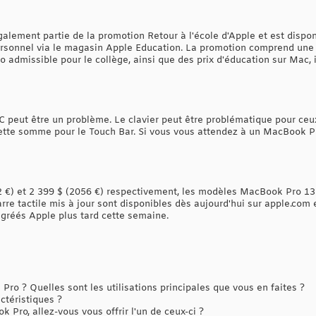
lement partie de la promotion Retour à l'école d'Apple et est disponi
personnel via le magasin Apple Education. La promotion comprend une
o admissible pour le collège, ainsi que des prix d'éducation sur Mac,
 peut être un problème. Le clavier peut être problématique pour ceu
tte somme pour le Touch Bar. Si vous vous attendez à un MacBook Pr
2 €) et 2 399 $ (2056 €) respectivement, les modèles MacBook Pro 13 
e tactile mis à jour sont disponibles dès aujourd'hui sur apple.com e
gréés Apple plus tard cette semaine.
o ? Quelles sont les utilisations principales que vous en faites ?
téristiques ?
Pro, allez-vous vous offrir l'un de ceux-ci ?