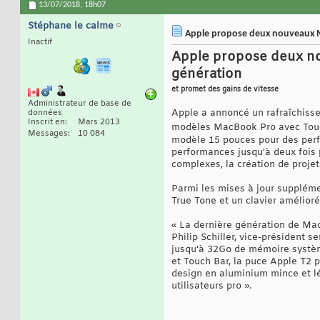
13/07/2018,
18h07
Stéphane le calme
Apple propose deux nouveaux Ma
Inactif
Apple propose deux no
génération
et promet des gains de vitesse
Administrateur de base de
Apple a annoncé un rafraîchiss
données
Inscrit en
Mars 2013
modèles MacBook Pro avec Touch
Messages
10 084
modèle 15 pouces pour des perf
performances jusqu'à deux fois 
complexes, la création de projet
Parmi les mises à jour supplém
True Tone et un clavier amélioré
« La dernière génération de Mac
Philip Schiller, vice-président
jusqu'à 32Go de mémoire système
et Touch Bar, la puce Apple T2 
design en aluminium mince et lég
utilisateurs pro ».