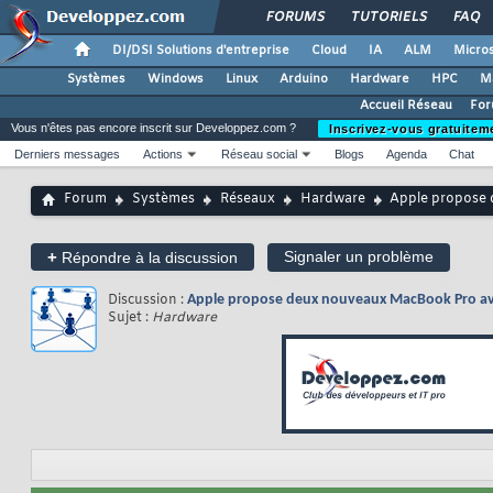
FORUMS
TUTORIELS
FAQ
DI/DSI Solutions d'entreprise
Cloud
IA
ALM
Micros
Systèmes
Windows
Linux
Arduino
Hardware
HPC
M
Accueil Réseau
For
Vous n'êtes pas encore inscrit sur Developpez.com ?
Inscrivez-vous gratuitem
Derniers messages
Actions
Réseau social
Blogs
Agenda
Chat
Forum
Systèmes
Réseaux
Hardware
Apple propose 
+
Signaler un problème
Répondre à la discussion
Discussion :
Apple propose deux nouveaux MacBook Pro avec
Sujet :
Hardware