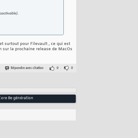
sactivable).
t surtout pour Filevault , ce qui est
on sur la prochaine release de MacOs
Répondre avec citation
0
0
ore 8e génération