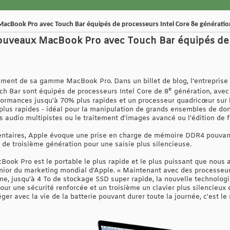
cBook Pro avec Touch Bar équipés de processeurs Intel Core 8e génératio
uveaux MacBook Pro avec Touch Bar équipés de 
ement de sa gamme MacBook Pro. Dans un billet de blog, l’entreprise
e
 Bar sont équipés de processeurs Intel Core de 8
génération, avec
ormances jusqu'à 70% plus rapides et un processeur quadricœur sur
plus rapides - idéal pour la manipulation de grands ensembles de don
s audio multipistes ou le traitement d'images avancé ou l'édition de f
entaires, Apple évoque une prise en charge de mémoire DDR4 pouvant 
 de troisième génération pour une saisie plus silencieuse.
Book Pro est le portable le plus rapide et le plus puissant que nous 
 senior du marketing mondial d'Apple. « Maintenant avec des processe
, jusqu'à 4 To de stockage SSD super rapide, la nouvelle technolog
pour une sécurité renforcée et un troisième un clavier plus silencieu
er avec la vie de la batterie pouvant durer toute la journée, c'est le