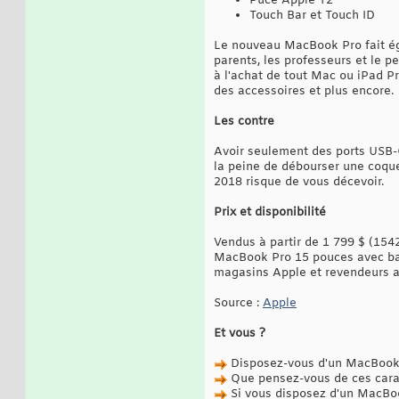
Puce Apple T2
Touch Bar et Touch ID
Le nouveau MacBook Pro fait éga
parents, les professeurs et le 
à l'achat de tout Mac ou iPad Pr
des accessoires et plus encore.
Les contre
Avoir seulement des ports USB-C
la peine de débourser une coque
2018 risque de vous décevoir.
Prix et disponibilité
Vendus à partir de 1 799 $ (154
MacBook Pro 15 pouces avec barr
magasins Apple et revendeurs a
Source :
Apple
Et vous ?
Disposez-vous d'un MacBook Pr
Que pensez-vous de ces carac
Si vous disposez d'un MacBook 