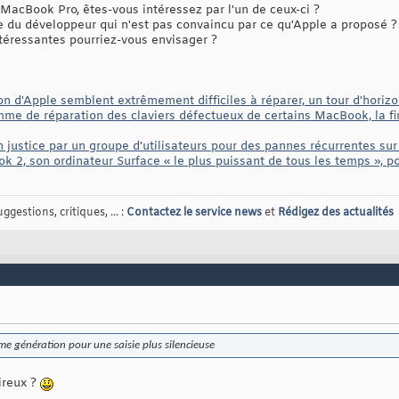
MacBook Pro, êtes-vous intéressez par l'un de ceux-ci ?
e du développeur qui n'est pas convaincu par ce qu'Apple a proposé ?
ntéressantes pourriez-vous envisager ?
on d'Apple semblent extrêmement difficiles à réparer, un tour d'horiz
me de réparation des claviers défectueux de certains MacBook, la fir
justice par un groupe d'utilisateurs pour des pannes récurrentes sur 
k 2, son ordinateur Surface « le plus puissant de tous les temps », pou
gestions, critiques, ... :
Contactez le service news
et
Rédigez des actualités
ème génération pour une saisie plus silencieuse
ireux ?