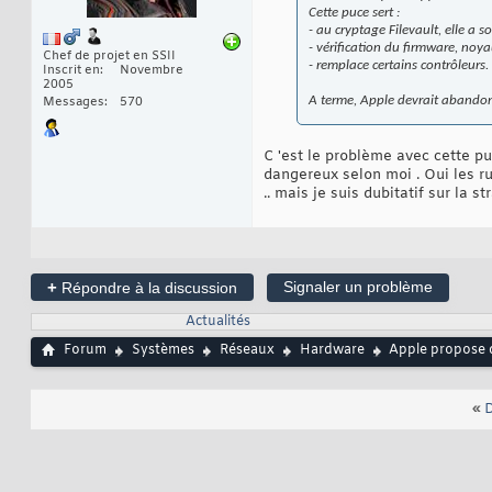
Cette puce sert :
- au cryptage Filevault, elle a 
- vérification du firmware, noy
Chef de projet en SSII
- remplace certains contrôleurs.
Inscrit en
Novembre
2005
A terme, Apple devrait abandonne
Messages
570
C 'est le problème avec cette puc
dangereux selon moi . Oui les r
.. mais je suis dubitatif sur la st
+
Signaler un problème
Répondre à la discussion
Actualités
Forum
Systèmes
Réseaux
Hardware
Apple propose 
«
D