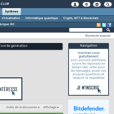
CLUB
Systèmes
Virtualisation
Informatique quantique
Crypto, NFT & Blockchain
brique IRC
Recherche avancée
Navigation
ore 8e génération
Inscrivez-vous
gratuitement
pour pouvoir participer,
suivre les réponses en
temps réel, voter pour
les messages, poser vos
propres questions et
recevoir la newsletter
Outils de la discussion
Affichage