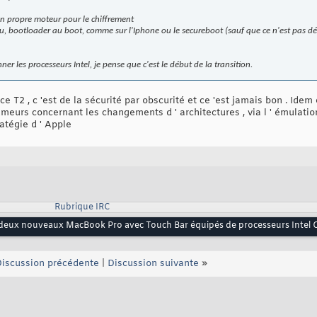
son propre moteur pour le chiffrement
au, bootloader au boot, comme sur l'Iphone ou le secureboot (sauf que ce n'est pas dé
r les processeurs Intel, je pense que c'est le début de la transition.
e T2 , c 'est de la sécurité par obscurité et ce 'est jamais bon . Idem e
umeurs concernant les changements d ' architectures , via l ' émulati
ratégie d ' Apple
Rubrique IRC
deux nouveaux MacBook Pro avec Touch Bar équipés de processeurs Intel C
iscussion précédente
|
Discussion suivante
»