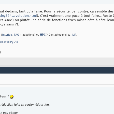
nal dedans, tant qu'à faire. Pour la sécurité, par contre, ça semble dé
le/324...evolution.html
). C'est vraiment une puce à tout faire… Reste à
s ARM) ou plutôt une série de fonctions fixes mises côte à côte (comm
o/s sans ?).
t
(
tutoriels
,
FAQ
, traductions) ou
HPC
? Contactez-moi par
MP
.
hon avec PyQt5
!
oireux ?
a réduction faite en version éducation.
un peu obscur.