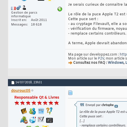
Je serais curieux de connaitre l
Gestion de parcs
Le rôle de la puce Apple T2 est 
informatique
Cette puce sert :
Inscrit en
Août 2011
- au cryptage Filevault, elle a 
Messages
18 618
- vérification du firmware, noya
- remplace certains contrôleurs.
A terme, Apple devrait abandonne
Ma page sur developpez.com :
http
Mon article sur le
P2V
, mon article 
Consultez nos FAQ :
Windows
,
14/07/2018,
23h51
dourouc05
Responsable Qt & Livres
Envoyé par
chrtophe
Le rôle de la puce Apple T2 est 
Cette puce sert :
[…]
- remplace certains contrôleurs.