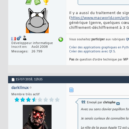
Il y a aussi du traitement de sig
(
https://www.macworld.com/artic
générique (genre, quelques cœur
chiffrement-déchiffrement à 3 G
Vous souhaitez
participer
aux rubriques
Q
Développeur informatique
Inscrit en
Août 2008
Créer des applications graphiques en Pyt
Messages
26 799
Créer des applications avec Qt 5
.
Pas
de question d'ordre technique par
MP
15/07/2018,
12h35
darklinux
Membre très actif
Envoyé par
chrtophe
Avec ou sans clavier papillon f
Je serais curieux de connaitre l
Le rôle de la puce Apple T2 est 