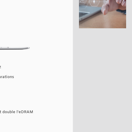
z
urations
 et double l'eDRAM