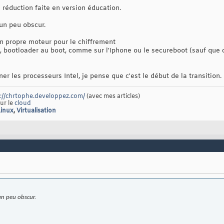
a réduction faite en version éducation.
un peu obscur.
son propre moteur pour le chiffrement
u, bootloader au boot, comme sur l'Iphone ou le secureboot (sauf que c
r les processeurs Intel, je pense que c'est le début de la transition.
://chrtophe.developpez.com/
(avec mes articles)
sur le
cloud
Linux
,
Virtualisation
un peu obscur.