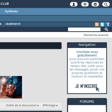
CLUB
Systèmes
a
JavaSearch
Recherche avancée
Navigation
Inscrivez-vous
gratuitement
pour pouvoir participer,
suivre les réponses en
temps réel, voter pour
les messages, poser vos
propres questions et
recevoir la newsletter
Outils de la discussion
Affichage