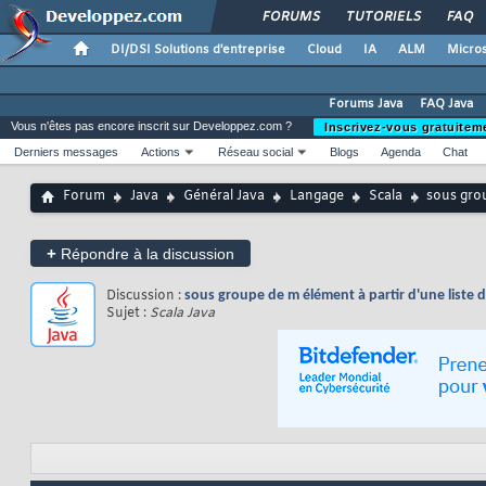
FORUMS
TUTORIELS
FAQ
DI/DSI Solutions d'entreprise
Cloud
IA
ALM
Micros
Forums Java
FAQ Java
Vous n'êtes pas encore inscrit sur Developpez.com ?
Inscrivez-vous gratuitem
Derniers messages
Actions
Réseau social
Blogs
Agenda
Chat
Forum
Java
Général Java
Langage
Scala
sous grou
+
Répondre à la discussion
Discussion :
sous groupe de m élément à partir d'une liste 
Sujet :
Scala Java