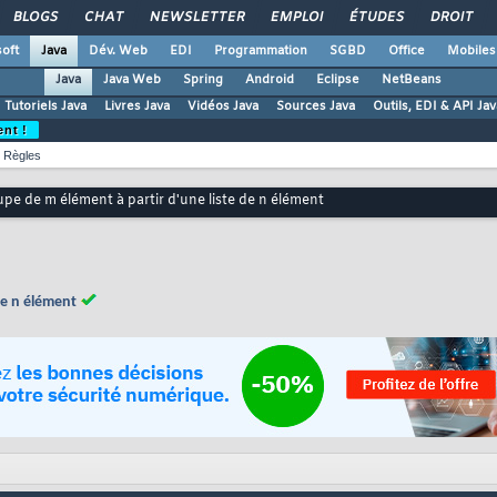
BLOGS
CHAT
NEWSLETTER
EMPLOI
ÉTUDES
DROIT
oft
Java
Dév. Web
EDI
Programmation
SGBD
Office
Mobiles
Java
Java Web
Spring
Android
Eclipse
NetBeans
Tutoriels Java
Livres Java
Vidéos Java
Sources Java
Outils, EDI & API Jav
ent !
Règles
pe de m élément à partir d'une liste de n élément
de n élément