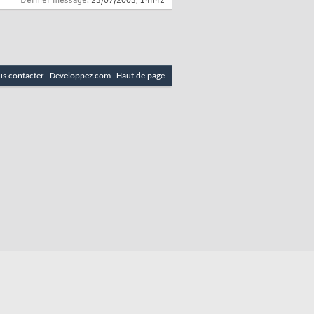
Dernier message:
23/07/2003,
14h42
s contacter
Developpez.com
Haut de page