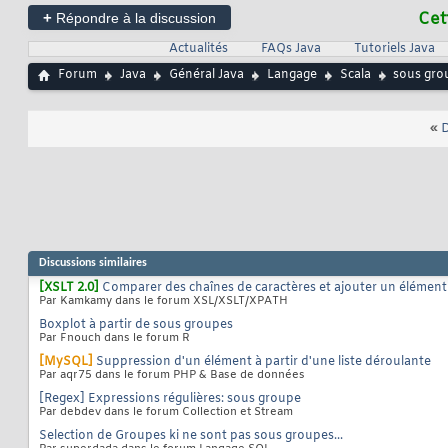
+
Cet
Répondre à la discussion
Actualités
FAQs Java
Tutoriels Java
Forum
Java
Général Java
Langage
Scala
sous grou
«
D
Discussions similaires
[XSLT 2.0]
Comparer des chaînes de caractères et ajouter un élément
Par Kamkamy dans le forum XSL/XSLT/XPATH
Boxplot à partir de sous groupes
Par Fnouch dans le forum R
[MySQL]
Suppression d'un élément à partir d'une liste déroulante
Par aqr75 dans le forum PHP & Base de données
[Regex] Expressions régulières: sous groupe
Par debdev dans le forum Collection et Stream
Selection de Groupes ki ne sont pas sous groupes...