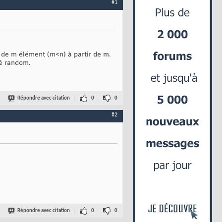
#1
es de m élément (m<n) à partir de m.
sé random.
Répondre avec citation
0
0
#2
Répondre avec citation
0
0