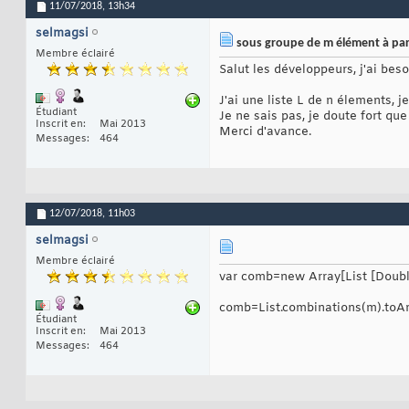
11/07/2018,
13h34
selmagsi
sous groupe de m élément à part
Membre éclairé
Salut les développeurs, j'ai besoi
J'ai une liste L de n élements, 
Étudiant
Je ne sais pas, je doute fort qu
Inscrit en
Mai 2013
Merci d'avance.
Messages
464
12/07/2018,
11h03
selmagsi
Membre éclairé
var comb=new Array[List [Double
comb=List.combinations(m).toA
Étudiant
Inscrit en
Mai 2013
Messages
464