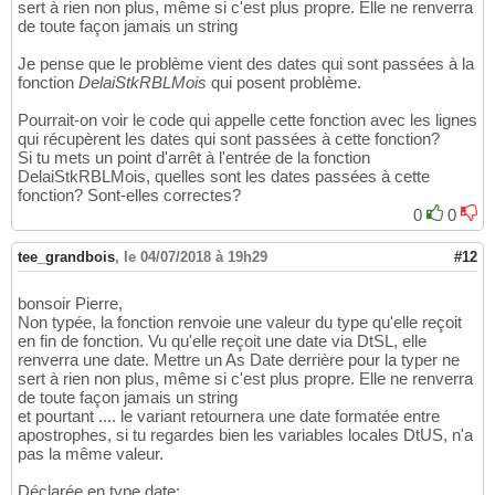
sert à rien non plus, même si c'est plus propre. Elle ne renverra
de toute façon jamais un string
Je pense que le problème vient des dates qui sont passées à la
fonction
DelaiStkRBLMois
qui posent problème.
Pourrait-on voir le code qui appelle cette fonction avec les lignes
qui récupèrent les dates qui sont passées à cette fonction?
Si tu mets un point d'arrêt à l'entrée de la fonction
DelaiStkRBLMois, quelles sont les dates passées à cette
fonction? Sont-elles correctes?
0
0
tee_grandbois
,
le 04/07/2018 à 19h29
#12
bonsoir Pierre,
Non typée, la fonction renvoie une valeur du type qu'elle reçoit
en fin de fonction. Vu qu'elle reçoit une date via DtSL, elle
renverra une date. Mettre un As Date derrière pour la typer ne
sert à rien non plus, même si c'est plus propre. Elle ne renverra
de toute façon jamais un string
et pourtant .... le variant retournera une date formatée entre
apostrophes, si tu regardes bien les variables locales DtUS, n'a
pas la même valeur.
Déclarée en type date: