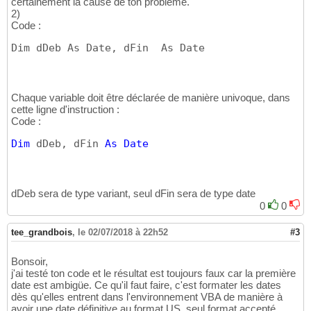
certainement la cause de ton problème.
2)
Code :
Dim dDeb As Date, dFin  As Date
Chaque variable doit être déclarée de manière univoque, dans
cette ligne d'instruction :
Code :
Dim
 dDeb, dFin 
As
Date
dDeb sera de type variant, seul dFin sera de type date
0
0
tee_grandbois
,
le 02/07/2018 à 22h52
#3
Bonsoir,
j'ai testé ton code et le résultat est toujours faux car la première
date est ambigüe. Ce qu'il faut faire, c'est formater les dates
dès qu'elles entrent dans l'environnement VBA de manière à
avoir une date définitive au format US, seul format accepté