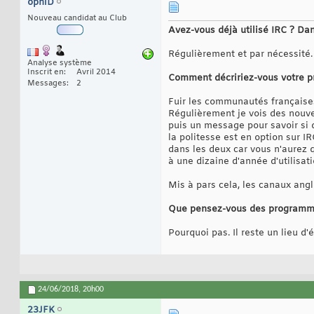
ophiD
Nouveau candidat au Club
Avez-vous déjà utilisé IRC ? Dan
Régulièrement et par nécessité
Analyse système
Inscrit en
Avril 2014
Comment décririez-vous votre p
Messages
2
Fuir les communautés françaises
Régulièrement je vois des nouvea
puis un message pour savoir si 
la politesse est en option sur I
dans les deux car vous n'aurez 
à une dizaine d'année d'utilisat
Mis à pars cela, les canaux an
Que pensez-vous des programm
Pourquoi pas. Il reste un lieu d
24/06/2018,
20h00
23JFK