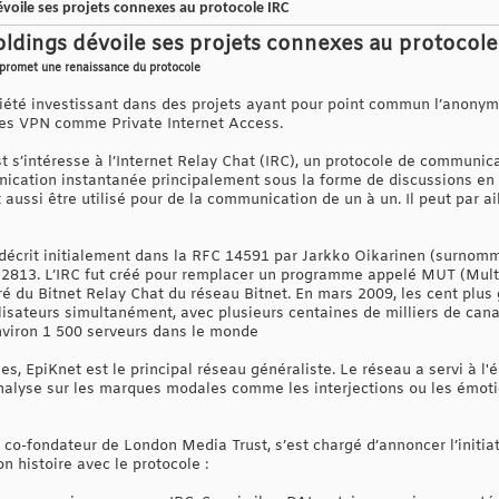
oile ses projets connexes au protocole IRC
dings dévoile ses projets connexes au protocole
 promet une renaissance du protocole
été investissant dans des projets ayant pour point commun l’anonyma
ces VPN comme Private Internet Access.
t s’intéresse à l’Internet Relay Chat (IRC), un protocole de communicat
nication instantanée principalement sous la forme de discussions en 
aussi être utilisé pour de la communication de un à un. Il peut par aill
é décrit initialement dans la RFC 14591 par Jarkko Oikarinen (surnom
2813. L’IRC fut créé pour remplacer un programme appelé MUT (Multi
ré du Bitnet Relay Chat du réseau Bitnet. En mars 2009, les cent plus
lisateurs simultanément, avec plusieurs centaines de milliers de cana
’environ 1 500 serveurs dans le monde
, EpiKnet est le principal réseau généraliste. Le réseau a servi à l'
 analyse sur les marques modales comme les interjections ou les émoti
, co-fondateur de London Media Trust, s’est chargé d’annoncer l’initi
on histoire avec le protocole :