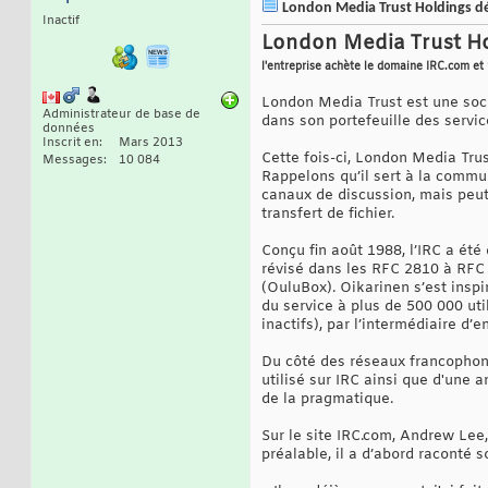
London Media Trust Holdings dév
Inactif
London Media Trust Hol
l'entreprise achète le domaine IRC.com et
London Media Trust est une soci
Administrateur de base de
dans son portefeuille des servi
données
Inscrit en
Mars 2013
Cette fois-ci, London Media Trus
Messages
10 084
Rappelons qu’il sert à la commu
canaux de discussion, mais peut 
transfert de fichier.
Conçu fin août 1988, l’IRC a ét
révisé dans les RFC 2810 à RFC 
(OuluBox). Oikarinen s’est inspi
du service à plus de 500 000 uti
inactifs), par l’intermédiaire d
Du côté des réseaux francophones
utilisé sur IRC ainsi que d'une
de la pragmatique.
Sur le site IRC.com, Andrew Lee
préalable, il a d’abord raconté s