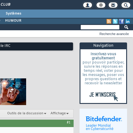
CLUB
Systèmes
O
HUMOUR
Recherche avancée
Navigation
le IRC
Inscrivez-vous
gratuitement
pour pouvoir participer,
suivre les réponses en
temps réel, voter pour
les messages, poser vos
propres questions et
recevoir la newsletter
Outils de la discussion
Affichage
#1