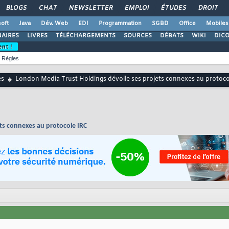
BLOGS
CHAT
NEWSLETTER
EMPLOI
ÉTUDES
DROIT
oft
Java
Dév. Web
EDI
Programmation
SGBD
Office
Mobiles
AIRES
LIVRES
TÉLÉCHARGEMENTS
SOURCES
DÉBATS
WIKI
DIC
ent !
Règles
és
London Media Trust Holdings dévoile ses projets connexes au protoco
ts connexes au protocole IRC