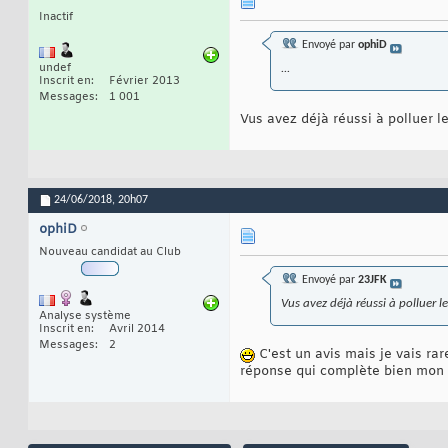
Inactif
Envoyé par
ophiD
undef
...
Inscrit en
Février 2013
Messages
1 001
Vus avez déjà réussi à polluer l
24/06/2018,
20h07
ophiD
Nouveau candidat au Club
Envoyé par
23JFK
Vus avez déjà réussi à polluer le
Analyse système
Inscrit en
Avril 2014
Messages
2
C'est un avis mais je vais rar
réponse qui complète bien mo