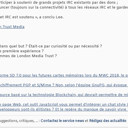
rticiper à soutenir de grands projets IRC existants par des dons ;
ncer (toujours sur la connectivité) à tous les réseaux IRC et le garder
 et IRC est soutenu », a conclu Lee.
 Trust Media
ans quel but ? Était-ce par curiosité ou par nécessité ?
e première expérience ?
mmes de London Media Trust ?
norme SD 7.0 pour les futures cartes mémoires lors du MWC 2018, le pr
e chiffrement PGP et S/Mime ? Non, selon l'équipe GnuPG, qui évoque 
urce basé sur la technologie Blockchain, qui devrait permettre de mie
e page Web, cet outil JavaScript vous permet d'intégrer un chat style 
eloppeurs sont-ils élitistes ? Et le repère du manque de savoir vivre 
gestions, critiques, ... :
Contactez le service news
et
Rédigez des actualités