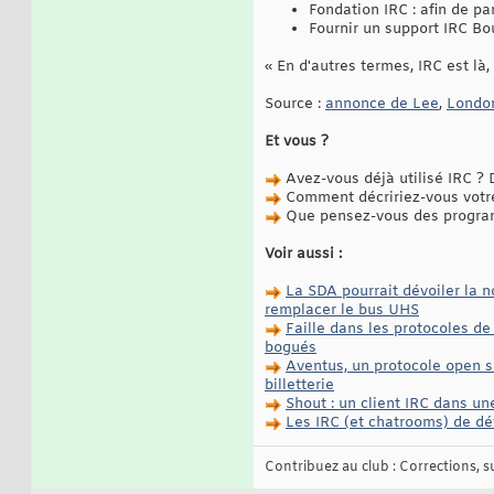
Fondation IRC : afin de pa
Fournir un support IRC Bou
« En d'autres termes, IRC est là,
Source :
annonce de Lee
,
London
Et vous ?
Avez-vous déjà utilisé IRC ? D
Comment décririez-vous votr
Que pensez-vous des progra
Voir aussi :
La SDA pourrait dévoiler la 
remplacer le bus UHS
Faille dans les protocoles d
bogués
Aventus, un protocole open so
billetterie
Shout : un client IRC dans un
Les IRC (et chatrooms) de dév
Contribuez au club : Corrections, sug