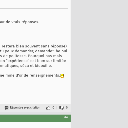
ur de vrais réponses.
il restera bien souvent sans réponse)
i tu peux demander, demande", he oui
es de politesse. Pourquoi pas mais
on "expérience" est bien sur limitée
matiques, sécu et bidouille.
ne mine d'or de renseignements.
Répondre avec citation
0
0
#4