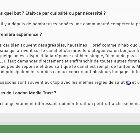
s quel but ? Était-ce par curiosité ou par nécessité ?
. Il y a depuis de nombreuses années une communauté compétente po
remière expérience ?
 car bien souvent désagréables, hautaines ... bref comme d'hab quoi.
ux qui arrivent sur le canal et qui initie le dialogue via un bonjour (
quelqu'un est dispo et là la réponse est bien simple, "demande pas s
RC. Il faut demander directement et s'affranchir de toutes autres form
que peu de réponse et dieu sait que le canal est rempli de fantôme. M
ion principalement sur des canaux concernant plusieurs langages infor
glosaxons sont souvent aux top avec les mêmes règles de salut
et u
es de London Media Trust ?
'échange vraiment intéressant qui mériterait un petit rafraichissement.