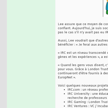
Lee assure que ce moyen de commu
confiant. Aujourd'hui, je suis soc
pas le cas s’il n’y avait pas eu I
Aussi, Lee voudrait que d’autres
bénéficier : « Je ferai aux autre
« IRC est un niveau transcendé d
gènes et les expériences », a es
« Quand les gens vous disent, c'
pour vous. Grâce à London Trust
continueront d'être fournis à d
EuropNet ».
Voici quelques nouveaux projet
IRC.com : un réseau profe
IRC University : une éduca
recherche de professeurs 
IRC Gaming : London Trust 
IRC Ventures : VC / Incuba