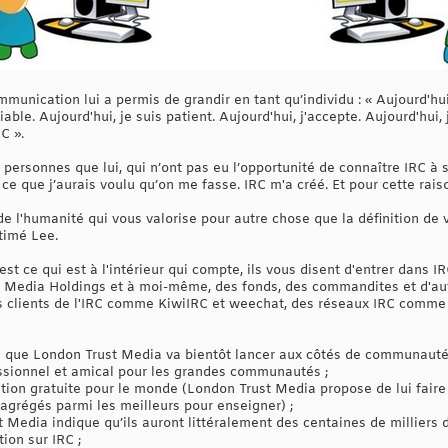
nication lui a permis de grandir en tant qu’individu : « Aujourd'hui, j
iable. Aujourd'hui, je suis patient. Aujourd'hui, j'accepte. Aujourd'hui,
RC ».
 personnes que lui, qui n’ont pas eu l’opportunité de connaître IRC à s
s ce que j’aurais voulu qu’on me fasse. IRC m'a créé. Et pour cette rais
e l'humanité qui vous valorise pour autre chose que la définition de
timé Lee.
est ce qui est à l'intérieur qui compte, ils vous disent d'entrer dans 
 Media Holdings et à moi-même, des fonds, des commandites et d'autr
es clients de l'IRC comme KiwiIRC et weechat, des réseaux IRC comme
s que London Trust Media va bientôt lancer aux côtés de communauté
ssionnel et amical pour les grandes communautés ;
tion gratuite pour le monde (London Trust Media propose de lui faire 
agrégés parmi les meilleurs pour enseigner) ;
Media indique qu’ils auront littéralement des centaines de milliers d
tion sur IRC ;