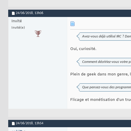
24/06/2018,
13h06
Invité
Invité(e)
Avez-vous déjà utilisé IRC ? Dan
Oui, curiosité.
Comment décririez-vous votre p
Plein de geek dans mon genre, 
Que pensez-vous des programm
Flicage et monétisation d'un tru
24/06/2018,
13h54