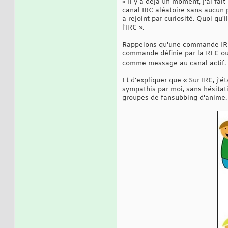
« Il y a déjà un moment, j'ai fa
canal IRC aléatoire sans aucun pa
a rejoint par curiosité. Quoi qu
l'IRC ».
Rappelons qu'une commande IRC e
commande définie par la RFC ou 
comme message au canal actif. P
Et d’expliquer que « Sur IRC, j'é
sympathis par moi, sans hésitati
groupes de fansubbing d'anime. O