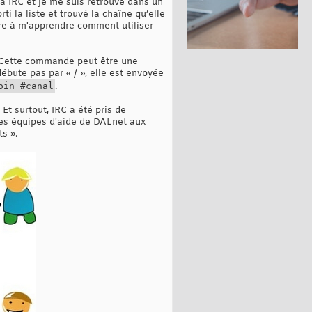
é à IRC et je me suis retrouvé dans un
i la liste et trouvé la chaîne qu’elle
eure à m'apprendre comment utiliser
. Cette commande peut être une
bute pas par « / », elle est envoyée
oin #canal
.
Et surtout, IRC a été pris de
 des équipes d'aide de DALnet aux
s ».