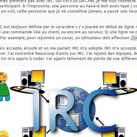
it mes premiers pas avec IRC. Sur cin.il.us.DAL.net, je me suis connect
rticipant. À l'improviste, une personne au hasard doit avoir tapé / sort
'il en soit, cette personne que je ne connaîtrai jamais, a passé une h
st toujours définie par le caractère « / » placée en début de ligne
une commande liée au client, ou encore au serveur. Si une ligne ne dé
ar exemple, pour rejoindre un canal, un utilisateur doit effectuer
/j
tais accepté, écouté et on me parlait. IRC m'a adopté. IRC m'a accepté. 
on. J'ai rencontré beaucoup d'amis sur IRC. J'ai rejoint des équipes,
n m'a appris à coder. J'ai appris tellement de points de vue différent