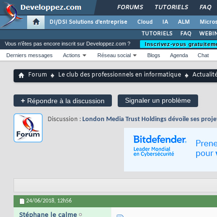
FORUMS
TUTORIELS
FAQ
DI/DSI Solutions d'entreprise
Cloud
IA
ALM
Micros
TUTORIELS
FAQ
WEBIN
Vous n'êtes pas encore inscrit sur Developpez.com ?
Inscrivez-vous gratuitem
Derniers messages
Actions
Réseau social
Blogs
Agenda
Chat
Forum
Le club des professionnels en informatique
Actualit
+
Signaler un problème
Répondre à la discussion
Discussion :
London Media Trust Holdings dévoile ses proje
24/06/2018,
12h56
Stéphane le calme