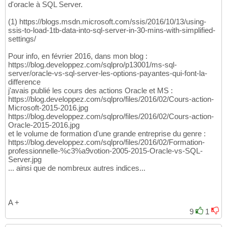
d'oracle à SQL Server.
(1) https://blogs.msdn.microsoft.com/ssis/2016/10/13/using-
ssis-to-load-1tb-data-into-sql-server-in-30-mins-with-simplified-
settings/
Pour info, en février 2016, dans mon blog :
https://blog.developpez.com/sqlpro/p13001/ms-sql-
server/oracle-vs-sql-server-les-options-payantes-qui-font-la-
difference
j'avais publié les cours des actions Oracle et MS :
https://blog.developpez.com/sqlpro/files/2016/02/Cours-action-
Microsoft-2015-2016.jpg
https://blog.developpez.com/sqlpro/files/2016/02/Cours-action-
Oracle-2015-2016.jpg
et le volume de formation d'une grande entreprise du genre :
https://blog.developpez.com/sqlpro/files/2016/02/Formation-
professionnelle-%c3%a9votion-2005-2015-Oracle-vs-SQL-
Server.jpg
... ainsi que de nombreux autres indices...
A +
9
1