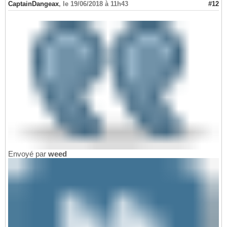
CaptainDangeax
,
le 19/06/2018 à 11h43
#12
Envoyé par
weed