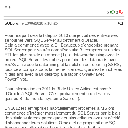
A +
2
0
SQLpro
,
le 19/06/2018 à 10h25
#11
Pour ma part cela fait depuis 2010 que je voit des entreprises
se tourner vers SQL Server au détriment d'Oracle.
Cela a commencé avec la BI. Beaucoup d'entreprise prenant
SQL Server pour sa très complète suite BI comprenant un des
ETL les plus rapide au monde (1), le datawarehousing avec le
moteur SQL Server, les cubes pour faire des datamarts avec
SSAS ainsi que le datamining et la solution de reporting SSRS,
tous cela compris dans la même licence... Qui s'est enrichie au
fil des ans avec la BI desktop à la façon
clikview
avec
PowerPivot...
Pour information en 2011 la BI de United Airline est passé
d'Oracle à SQL Server. C'est probablement une des plus
gosses BI du monde (système Sabre...).
En 2012 les entreprises habituellement réticentes à MS ont
commencé d'intégrer massivement du SQL Server par le biais
de solutions tierces parce que certains éditeurs avaient décidé
d'abandonner leurs solutions Oracle et ne proposait que SQL
Server sans alternative, hormis parfois dans le libre.