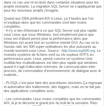
dans ce cas une ré-écriture dans certaines situations pour les
projets existants. La migration SQL Server ne s'appliquerait que
pour les nouveaux projets j'imagine.
Quand aux DBA préférant AIX à Linux, ça il faudra que l'on
m'explique alors que les commandes sont bien moins
complètes.
- Il n'y a rien d'étonnant à ce que SQL Server soit plus rapide
sous Linux que sous Windows, tout simplement parce que
Linux est d'abord pensé pour la performance alors que
Windows est avant tout un système orienté GUI. Au cas où tu
l'aurais raté, les 500 super-ordinateurs les plus puissants au
monde tournent sous Linux. Source :
http://www.top500.org
. Le
moindre système de fichiers ext4 ou xfs explose NTFS en
performance pure. Linux, pensé comme un système Unix
multitâches multiutilsateurs est bien plus rapide que windows
quand il s'agit d'allocation mémoire, de communication inter-
process, de commutation d'environnement, de dialogue avec le
matériel...
- PL/SQL c'est pour faire des procédures stockées.Ça regroupe
et automatise des traitements, des triggers, mais on ne fait pas
des applications complètes avec.
- Les commandes Linux moins complètes que les commandes
AIX, là je te décerne le grand prix du troll de la semaine. Rien