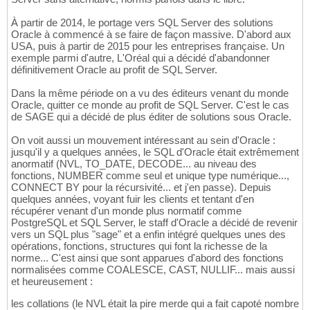
À partir de 2014, le portage vers SQL Server des solutions
Oracle à commencé à se faire de façon massive. D'abord aux
USA, puis à partir de 2015 pour les entreprises française. Un
exemple parmi d'autre, L'Oréal qui a décidé d'abandonner
définitivement Oracle au profit de SQL Server.
Dans la même période on a vu des éditeurs venant du monde
Oracle, quitter ce monde au profit de SQL Server. C'est le cas
de SAGE qui a décidé de plus éditer de solutions sous Oracle.
On voit aussi un mouvement intéressant au sein d'Oracle :
jusqu'il y a quelques années, le SQL d'Oracle était extrêmement
anormatif (NVL, TO_DATE, DECODE... au niveau des
fonctions, NUMBER comme seul et unique type numérique...,
CONNECT BY pour la récursivité... et j'en passe). Depuis
quelques années, voyant fuir les clients et tentant d'en
récupérer venant d'un monde plus normatif comme
PostgreSQL et SQL Server, le staff d'Oracle a décidé de revenir
vers un SQL plus "sage" et a enfin intégré quelques unes des
opérations, fonctions, structures qui font la richesse de la
norme... C'est ainsi que sont apparues d'abord des fonctions
normalisées comme COALESCE, CAST, NULLIF... mais aussi
et heureusement :
les collations (le NVL était la pire merde qui a fait capoté nombre