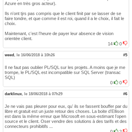
Azure en très gros acteur).
Ils n'ont tjrs pas compris que le client finit par se lasser de se
faire tondre, et que comme il est roi, quand il a le choix, il fait le
choix.
Maintenant, c'est l'heure de payer leur absence de vision
orientée client.
14
0
weed
,
le 16/06/2018 à 10h26
#5
Il ne faut pas oublier PL/SQL sur les projets. A moins que je me
trompe, le PL/SQL est incompatible sur SQL Server (transac
SQL)
0
0
darklinux
,
le 18/06/2018 à 07h29
#6
Je ne vais pas pleurer pour eux, qu' ils se fassent bouffer par du
libre et gratuit est un juste retour des choses. La boite d'Ellison
est dans la même erreur que Microsoft en sous-estimant l'open
source et le client. Oser vendre des solutions à des tarifs et des
connecteurs prohibitifs ...
0
2