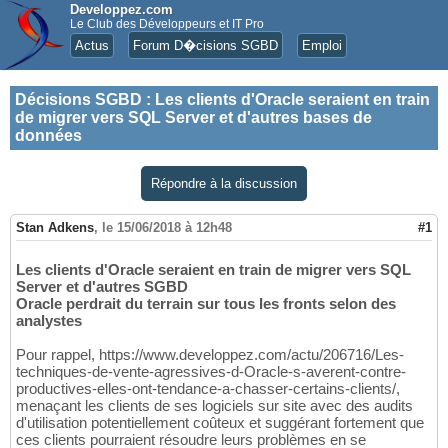
Developpez.com
Le Club des Développeurs et IT Pro
Actus
Forum D�cisions SGBD
Emploi
Décisions SGBD
:
Les clients d'Oracle seraient en train
de migrer vers SQL Server et d'autres bases de
données
Répondre à la discussion
Stan Adkens
,
le 15/06/2018 à 12h48
#1
Les clients d'Oracle seraient en train de migrer vers SQL
Server et d'autres SGBD
Oracle perdrait du terrain sur tous les fronts selon des
analystes
Pour rappel, https://www.developpez.com/actu/206716/Les-
techniques-de-vente-agressives-d-Oracle-s-averent-contre-
productives-elles-ont-tendance-a-chasser-certains-clients/,
menaçant les clients de ses logiciels sur site avec des audits
d'utilisation potentiellement coûteux et suggérant fortement que
ces clients pourraient résoudre leurs problèmes en se