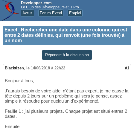
Developpez.com
Le Club des Développeurs et IT Pro
Actus
Forum Excel
Emploi
Excel
:
Rechercher une date dans une colonne qui est
entre 2 dates définies, qui renvoit (une fois trouvée) à
un nom
Répondre à la discussion
Blacktizen
,
le 14/06/2018 à 22h22
#1
Bonjour à tous,
J'aurais besoin de votre aide, n'étant pas expert, je me casse la
tête depuis 2 jours sur un problème qui sera je pense, assez
simple à résoudre pour quelqu'un d'expérimenté.
Feuille 1 : j'ai plusieurs projets. Chaque projet est situé entres 2
dates.
Ensuite,