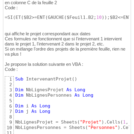
en colonne C de la feuille 2
Code :
=SI
(
ET
(
$B2>=ENT
(
GAUCHE
(
$Feuil1.B2;
10
)
)
;$B2<=ENT
(
qui affiche le projet correspondant aux dates
Ces formules ne fonctionnent que si l'intervenant 1 intervient
dans le projet 1, l'intervenant 2 dans le projet 2, etc.
Si on mélange l'ordre des projets de la première feuille, rien ne
va plus !
Je propose la solution suivante en VBA :
Code :
Sub
 IntervenantProjet
(
)
1
2
Dim
 NbLignesProjet 
As
Long
3
Dim
 NbLignesPersonnes 
As
Long
4
5
Dim
 i 
As
Long
6
Dim
 j 
As
Long
7
8
NbLignesProjet = Sheets
(
"Projet"
)
.Cells
(
1
, 
1
9
NbLignesPersonnes = Sheets
(
"Personnes"
)
.Cell
10
11