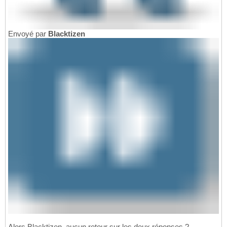
Envoyé par
Blacktizen
Alors Blacktizen, aucun retour sur les deux réponses ?