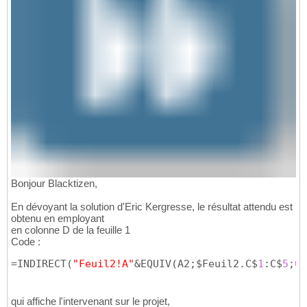
Bonjour Blacktizen,
En dévoyant la solution d'Eric Kergresse, le résultat attendu est
obtenu en employant
en colonne D de la feuille 1
Code :
=INDIRECT
(
"Feuil2!A"
&EQUIV
(
A2;$Feuil2.C$
1
:C$
5
;
0
)
qui affiche l'intervenant sur le projet,