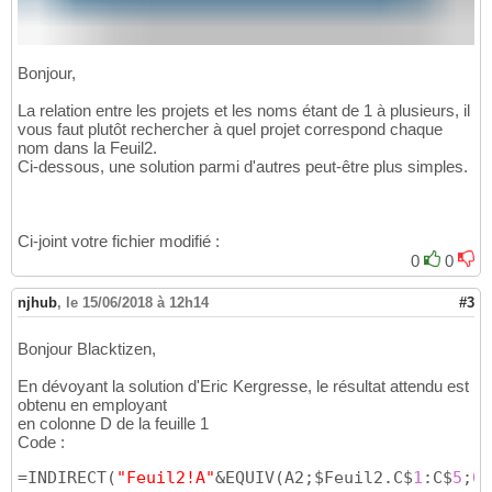
Bonjour,
La relation entre les projets et les noms étant de 1 à plusieurs, il
vous faut plutôt rechercher à quel projet correspond chaque
nom dans la Feuil2.
Ci-dessous, une solution parmi d'autres peut-être plus simples.
Ci-joint votre fichier modifié :
0
0
njhub
,
le 15/06/2018 à 12h14
#3
Bonjour Blacktizen,
En dévoyant la solution d'Eric Kergresse, le résultat attendu est
obtenu en employant
en colonne D de la feuille 1
Code :
=INDIRECT
(
"Feuil2!A"
&EQUIV
(
A2;$Feuil2.C$
1
:C$
5
;
0
)