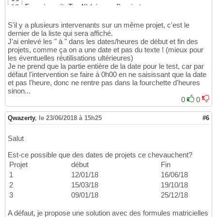
For
 i = 
2
To
 NbLignesProjet

12
13
For
 j = 
2
To
 NbLignesPersonnes

14
S'il y a plusieurs intervenants sur un même projet, c'est le
dernier de la liste qui sera affiché.
15
J'ai enlevé les " à " dans les dates/heures de début et fin des
If
 Sheets
(
"Personnes"
)
.Cells
(
j, 
2
)
.Value
16
projets, comme ça on a une date et pas du texte ! (mieux pour
And
 Sheets
(
"Personnes"
)
.Cells
(
j, 
2
)
.Valu
17
les éventuelles réutilisations ultérieures)
    Sheets
(
"Projet"
)
.Cells
(
i, 
4
)
.Value = She
18
Je ne prend que la partie entière de la date pour le test, car par
End
If
19
défaut l'intervention se faire à 0h00 en ne saisissant que la date
20
et pas l'heure, donc ne rentre pas dans la fourchette d'heures
Next
 j

21
sinon...
22
0
0
Next
 i

23
24
Qwazerty
,
le 23/06/2018 à 15h25
#6
End
Sub
25
Salut
Est-ce possible que des dates de projets ce chevauchent?
Projet
début
Fin
1
12/01/18
16/06/18
2
15/03/18
19/10/18
3
09/01/18
25/12/18
A défaut, je propose une solution avec des formules matricielles