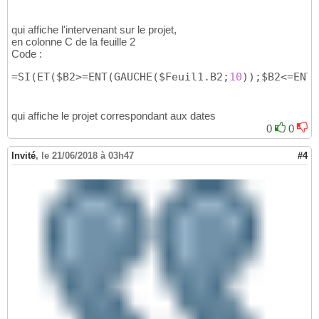
qui affiche l'intervenant sur le projet,
en colonne C de la feuille 2
Code :
=SI
(
ET
(
$B2>=ENT
(
GAUCHE
(
$Feuil1.B2;
10
)
)
;$B2<=ENT
(
qui affiche le projet correspondant aux dates
0
0
Invité
,
le 21/06/2018 à 03h47
#4