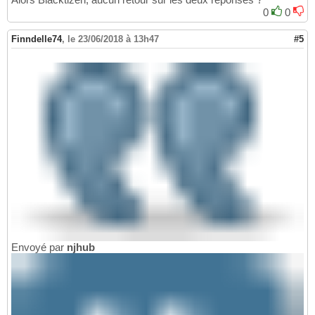
0
0
Finndelle74
,
le 23/06/2018 à 13h47
#5
Envoyé par
njhub