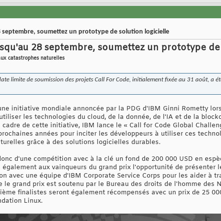
8 septembre, soumettez un prototype de solution logicielle
jusqu'au 28 septembre, soumettez un prototype de s
ux catastrophes naturelles
date limite de soumission des projets Call For Code, initialement fixée au 31 août, a
une initiative mondiale annoncée par la PDG d'IBM Ginni Rometty lor
utiliser les technologies du cloud, de la donnée, de l'IA et de la bloc
 cadre de cette initiative, IBM lance le « Call for Code Global Challe
prochaines années pour inciter les développeurs à utiliser ces techno
urelles grâce à des solutions logicielles durables.
t donc d'une compétition avec à la clé un fond de 200 000 USD en espè
également aux vainqueurs du grand prix l'opportunité de présenter le
tion avec une équipe d'IBM Corporate Service Corps pour les aider à t
e le grand prix est soutenu par le Bureau des droits de l'homme des 
xième finalistes seront également récompensés avec un prix de 25 00
ndation Linux.