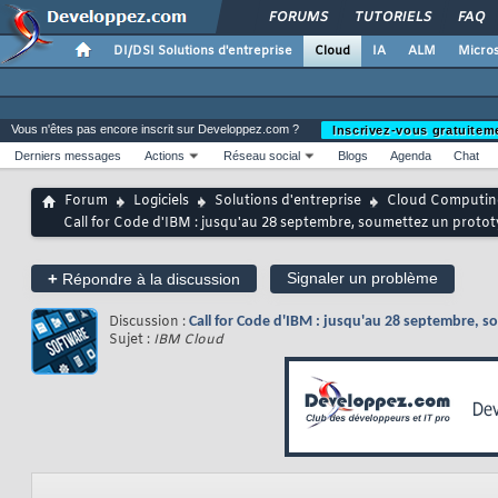
FORUMS
TUTORIELS
FAQ
DI/DSI Solutions d'entreprise
Cloud
IA
ALM
Micros
Vous n'êtes pas encore inscrit sur Developpez.com ?
Inscrivez-vous gratuitem
Derniers messages
Actions
Réseau social
Blogs
Agenda
Chat
Forum
Logiciels
Solutions d'entreprise
Cloud Computin
Call for Code d'IBM : jusqu'au 28 septembre, soumettez un prototy
+
Signaler un problème
Répondre à la discussion
Discussion :
Call for Code d'IBM : jusqu'au 28 septembre, so
Sujet :
IBM Cloud