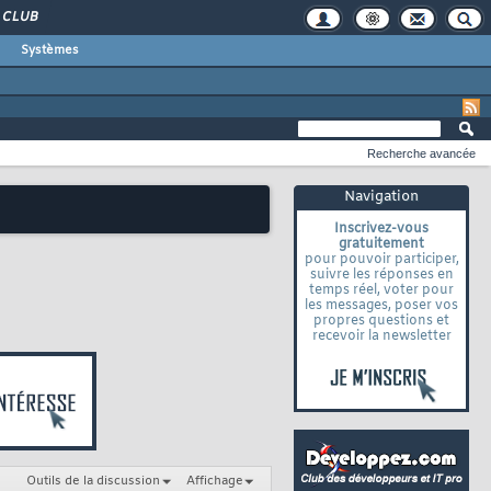
CLUB
Systèmes
Recherche avancée
Navigation
Inscrivez-vous
gratuitement
pour pouvoir participer,
suivre les réponses en
temps réel, voter pour
les messages, poser vos
propres questions et
recevoir la newsletter
Outils de la discussion
Affichage