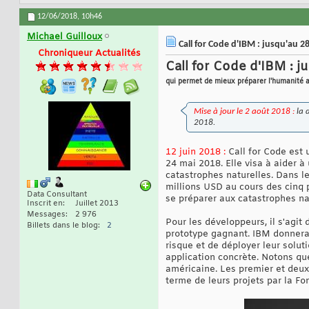
12/06/2018,
10h46
Michael Guilloux
Call for Code d'IBM : jusqu'au 2
Chroniqueur Actualités
Call for Code d'IBM : 
qui permet de mieux préparer l'humanité a
Mise à jour le 2 août 2018 :
la 
2018.
12 juin 2018 :
Call for Code est 
24 mai 2018. Elle visa à aider à 
catastrophes naturelles. Dans le
millions USD au cours des cinq 
Data Consultant
se préparer aux catastrophes nat
Inscrit en
Juillet 2013
Messages
2 976
Pour les développeurs, il s'agi
Billets dans le blog
2
prototype gagnant. IBM donnera 
risque et de déployer leur solu
application concrète. Notons qu
américaine. Les premier et deu
terme de leurs projets par la Fo