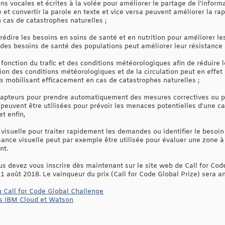
s vocales et écrites à la volée pour améliorer le partage de l'inform
e et convertir la parole en texte et vice versa peuvent améliorer la ra
n cas de catastrophes naturelles ;
édire les besoins en soins de santé et en nutrition pour améliorer les
es besoins de santé des populations peut améliorer leur résistance 
n fonction du trafic et des conditions météorologiques afin de réduir
ion des conditions météorologiques et de la circulation peut en effet
s mobilisant efficacement en cas de catastrophes naturelles ;
capteurs pour prendre automatiquement des mesures correctives ou p
peuvent être utilisées pour prévoir les menaces potentielles d'une cat
t enfin,
 visuelle pour traiter rapidement les demandes ou identifier le besoin
ance visuelle peut par exemple être utilisée pour évaluer une zone à
nt.
us devez vous inscrire dès maintenant sur le site web de Call for Cod
 31 août 2018. Le vainqueur du prix (Call for Code Global Prize) sera 
au Call for Code Global Challenge
ces IBM Cloud et Watson