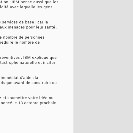
ation : IBM pense aussi que les
pidité avec laquelle les gens
 services de base : car la
aux menaces pour leur santé ;
e le nombre de personnes
 réduire le nombre de
réventives : IBM explique que
astrophe naturelle et inciter
 immédiat d'aide : la
 risque avant de construire ou
e et soumettre votre idée ou
annoncé le 13 octobre prochain.