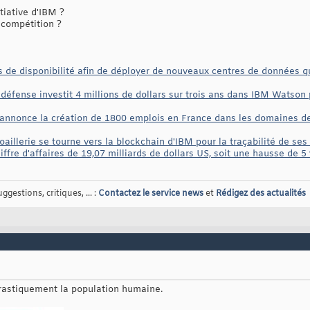
iative d'IBM ?
 compétition ?
 de disponibilité afin de déployer de nouveaux centres de données qu
 défense investit 4 millions de dollars sur trois ans dans IBM Watson 
nnonce la création de 1800 emplois en France dans les domaines de l'
 joaillerie se tourne vers la blockchain d'IBM pour la traçabilité de ses
fre d'affaires de 19,07 milliards de dollars US, soit une hausse de 5 
gestions, critiques, ... :
Contactez le service news
et
Rédigez des actualités
 drastiquement la population humaine.