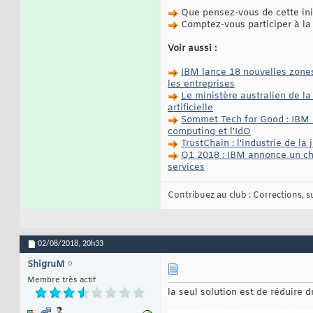
Que pensez-vous de cette init
Comptez-vous participer à la
Voir aussi :
IBM lance 18 nouvelles zones
les entreprises
Le ministère australien de la
artificielle
Sommet Tech for Good : IBM a
computing et l'IdO
TrustChain : l'industrie de la
Q1 2018 : IBM annonce un chif
services
Contribuez au club : Corrections, sug
02/08/2018,
20h33
ShigruM
Membre très actif
la seul solution est de réduire