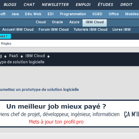
BLOGS
CHAT
NEWSLETTER
EMPLOI
ÉTUDES
DROIT
oft
Java
Dév. Web
EDI
Programmation
SGBD
Office
Mobiles
Cloud
Oracle
Azure
IBM Cloud
Accueil IBM Cloud
Forum IBM Cloud
Tutoriels IBM Cloud
Livres IBM
ent !
Règles
g
PaaS
IBM Cloud
pe de solution logicielle
umettez un prototype de solution logicielle