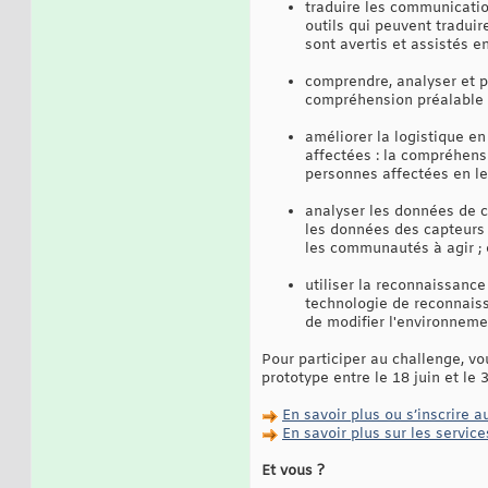
traduire les communication
outils qui peuvent traduir
sont avertis et assistés e
comprendre, analyser et pr
compréhension préalable d
améliorer la logistique e
affectées : la compréhens
personnes affectées en le
analyser les données de 
les données des capteurs 
les communautés à agir ; e
utiliser la reconnaissance
technologie de reconnaiss
de modifier l'environneme
Pour participer au challenge, vo
prototype entre le 18 juin et le
En savoir plus ou s’inscrire 
En savoir plus sur les servi
Et vous ?