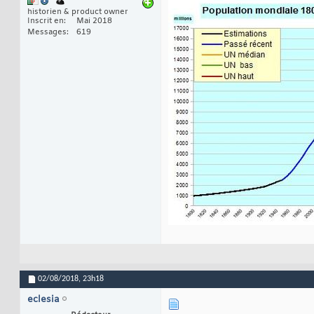
historien & product owner
Inscrit en
Mai 2018
Messages
619
02/08/2018,
23h18
eclesia