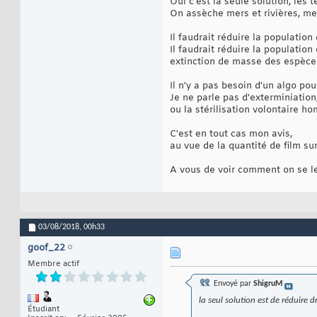
Oui c'est la seule solution, les 
On assèche mers et rivières, mer 
Il faudrait réduire la population
Il faudrait réduire la population
extinction de masse des espèce
Il n'y a pas besoin d'un algo po
Je ne parle pas d'exterminiation
ou la stérilisation volontaire
C'est en tout cas mon avis,
au vue de la quantité de film sur
A vous de voir comment on se le
03/08/2018,
00h33
goof_22
Membre actif
Envoyé par
ShigruM
la seul solution est de réduire
Étudiant