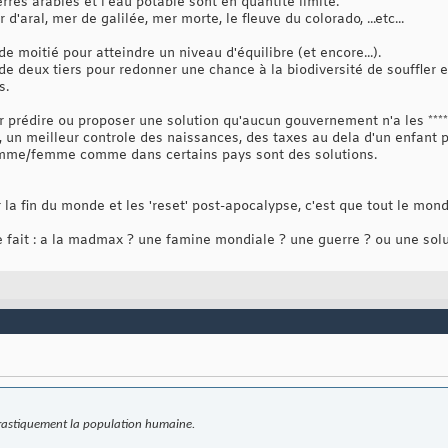
terres arables et l'eau potable sont en quantité limité.
d'aral, mer de galilée, mer morte, le fleuve du colorado, ...etc...
 de moitié pour atteindre un niveau d'équilibre (et encore...).
 de deux tiers pour redonner une chance à la biodiversité de souffler e
s.
ur prédire ou proposer une solution qu'aucun gouvernement n'a les ****
, un meilleur controle des naissances, des taxes au dela d'un enfant 
 homme/femme comme dans certains pays sont des solutions.
 la fin du monde et les 'reset' post-apocalypse, c'est que tout le monde
 fait : a la madmax ? une famine mondiale ? une guerre ? ou une solut
 drastiquement la population humaine.