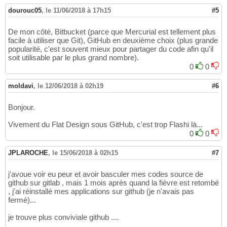
dourouc05
,
le 11/06/2018 à 17h15
#5
De mon côté, Bitbucket (parce que Mercurial est tellement plus
facile à utiliser que Git), GitHub en deuxième choix (plus grande
popularité, c'est souvent mieux pour partager du code afin qu'il
soit utilisable par le plus grand nombre).
0
0
moldavi
,
le 12/06/2018 à 02h19
#6
Bonjour.
Vivement du Flat Design sous GitHub, c'est trop Flashi là...
0
0
JPLAROCHE
,
le 15/06/2018 à 02h15
#7
j'avoue voir eu peur et avoir basculer mes codes source de
github sur gitlab , mais 1 mois après quand la fièvre est retombé
, j'ai réinstallé mes applications sur github (je n'avais pas
fermé)...
je trouve plus conviviale github ....