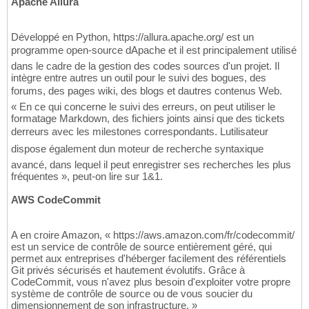
Apache Allura
Développé en Python, https://allura.apache.org/ est un
programme open-source dApache et il est principalement utilisé
dans le cadre de la gestion des codes sources d'un projet. Il
intègre entre autres un outil pour le suivi des bogues, des
forums, des pages wiki, des blogs et dautres contenus Web.
« En ce qui concerne le suivi des erreurs, on peut utiliser le
formatage Markdown, des fichiers joints ainsi que des tickets
derreurs avec les milestones correspondants. Lutilisateur
dispose également dun moteur de recherche syntaxique
avancé, dans lequel il peut enregistrer ses recherches les plus
fréquentes », peut-on lire sur 1&1.
AWS CodeCommit
A en croire Amazon, « https://aws.amazon.com/fr/codecommit/
est un service de contrôle de source entièrement géré, qui
permet aux entreprises d'héberger facilement des référentiels
Git privés sécurisés et hautement évolutifs. Grâce à
CodeCommit, vous n'avez plus besoin d'exploiter votre propre
système de contrôle de source ou de vous soucier du
dimensionnement de son infrastructure. »