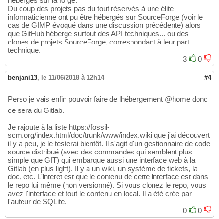
hébergés sur la forge.
Du coup des projets pas du tout réservés à une élite
informaticienne ont pu être hébergés sur SourceForge (voir le
cas de GIMP évoqué dans une discussion précédente) alors
que GitHub héberge surtout des API techniques... ou des
clones de projets SourceForge, correspondant à leur part
technique.
3
0
benjani13
,
le 11/06/2018 à 12h14
#4
Perso je vais enfin pouvoir faire de lhébergement @home donc
ce sera du Gitlab.
Je rajoute à la liste https://fossil-
scm.org/index.html/doc/trunk/www/index.wiki que j'ai découvert
il y a peu, je le testerai bientôt. Il s'agit d'un gestionnaire de code
source distribué (avec des commandes qui semblent plus
simple que GIT) qui embarque aussi une interface web à la
Gitlab (en plus light). Il y a un wiki, un système de tickets, la
doc, etc. L'interet est que le contenu de cette interface est dans
le repo lui même (non versionné). Si vous clonez le repo, vous
avez l'interface et tout le contenu en local. Il a été crée par
l'auteur de SQLite.
0
0