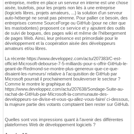
entreprise, mettre en place un serveur en interne est une chose
aisée, toutefois, pour les projets non liés à une entreprise
(logiciels libres, projets amateurs, ...) la solution d'un serveur
auto-hébergé ne serait pas pérenne. Pour pallier ce besoin, des
entreprises comme SourceForge ou GitHub (pour ne citer que
les mastodontes) proposent ce service et y ajoutent des outils
de suivi de bogues, des pages wiki et même de l'hébergement
de pages Web. Ainsi, leur présence est primordiale pour le
développement et la coopération aisée des développeurs
amateurs et/ou libres.
La récente https://www.developpez.com/actu/207383/C-est-
officiel-Microsoft-debourse-7-5-milliards-pour-s-offrir-GitHub-le-
geant-de-Redmond-se-montre-plus-genereux-que-ce-que-
disaient-les-rumeurs/ relative à l'acquisition de GitHub par
Microsoft pourrait il prochainement bouleverser le secteur ?
Comme le montre le graphique du
https://www.developpez.com/actu/207638/Sondage-Suite-au-
rachat-de-GitHub-par-Microsoft-la-communaute-des-
developpeurs-se-divise-et-vous-qu-allez-vous-faire/ ci-dessous,
la majeure partie des votants comptaient bien rester sur GitHub.
Quelles sont vos impressions quant à l'avenir des différentes
plateformes Web de développement logiciels ?