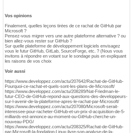
Vos opinions
Finalement, quelles leçons tirées de ce rachat de GitHub par
Microsoft ?
Pensez-vous migrer vers une autre plateforme alternative ? ou
bien allez-vous rester sur GitHub ?
Sur quelle plateforme de développement logiciels envisagez
vous le futur GitHub, GitLab, SourceForge, etc. ? (Nous vous
invitons à répondre en votant sur le sondage puis en expliquant
les raisons de vos choix
Voir aussi
https://www.developpez.com/actu/207642/Rachat-de-GitHub-
Pourquoi-ce-rachat-et-quels-sont-les-plans-de-Microsoft/
https://www.developpez.com/actu/208289/Nat-Friedman-le-
futur-CEO-de-GitHub-repond-aux-questions-des-developpeurs-
sur-l-avenir-de-la-plateforme-apres-le-rachat-par-Microsoft/
https://www.developpez.com/actu/207080/Microsoft-serait-
interessee-pour-racheter-GitHub-et-un-prix-d-acquisition-de-5-
milliards-est-annonce-au-moment-ou-GitHub-cherche-un-
nouveau-PDG/
https://www.developpez.com/actu/208325/Rachat-de-GitHub-
par-Microsoft-la-fondation-Linux-livre-son-analyse-de-la-