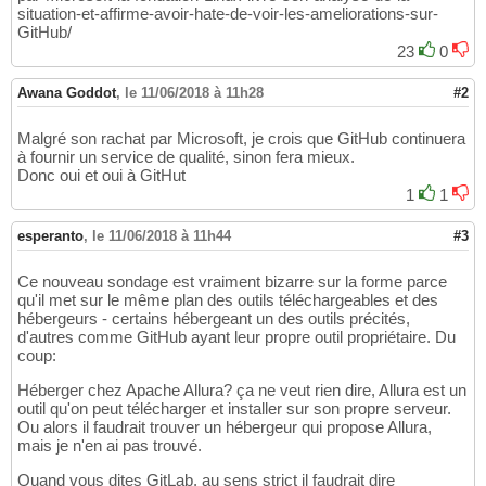
situation-et-affirme-avoir-hate-de-voir-les-ameliorations-sur-
GitHub/
23
0
Awana Goddot
,
le 11/06/2018 à 11h28
#2
Malgré son rachat par Microsoft, je crois que GitHub continuera
à fournir un service de qualité, sinon fera mieux.
Donc oui et oui à GitHut
1
1
esperanto
,
le 11/06/2018 à 11h44
#3
Ce nouveau sondage est vraiment bizarre sur la forme parce
qu'il met sur le même plan des outils téléchargeables et des
hébergeurs - certains hébergeant un des outils précités,
d'autres comme GitHub ayant leur propre outil propriétaire. Du
coup:
Héberger chez Apache Allura? ça ne veut rien dire, Allura est un
outil qu'on peut télécharger et installer sur son propre serveur.
Ou alors il faudrait trouver un hébergeur qui propose Allura,
mais je n'en ai pas trouvé.
Quand vous dites GitLab, au sens strict il faudrait dire