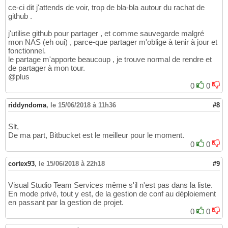
ce-ci dit j'attends de voir, trop de bla-bla autour du rachat de
github .
j'utilise github pour partager , et comme sauvegarde malgré
mon NAS (eh oui) , parce-que partager m'oblige à tenir à jour et
fonctionnel.
le partage m'apporte beaucoup , je trouve normal de rendre et
de partager à mon tour.
@plus
0
0
riddyndoma
,
le 15/06/2018 à 11h36
#8
Slt,
De ma part, Bitbucket est le meilleur pour le moment.
0
0
cortex93
,
le 15/06/2018 à 22h18
#9
Visual Studio Team Services même s'il n'est pas dans la liste.
En mode privé, tout y est, de la gestion de conf au déploiement
en passant par la gestion de projet.
0
0