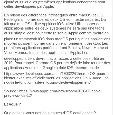
ajouté aussi que les premières applications concernées sont
celles développées par Apple.
En raison des différences intrinsèques entre macOS et iOS,
Federighi a informé que les deux OS vont rester séparés. Du
fait que macOS utilise Appkit et iOS utilise UIKit, porter des
applications entre les deux systèmes ne sera pas une tâche
aussi simple, cest pour cette raison quApple compte mettre en
place un framework iOS dans macOS pour que les applications
mobiles puissent tourner dans un environnement desktop. Les
premières applications portées seront Stocks, News, Home et
Voice Memos, toutes des applications dApple. Les
développeurs tiers devront avoir accès à cette possibilité en
2019. Pour rappel, Chrome OS permet déjà de faire tourner des
applications Android et Google a doté lOS récemment de
https://www.developpez.com/actu/190322/Chrome-OS-pourrait-
bientot-executer-officiellement-les-applications-Linux-avec-une-
nouvelle-fonctionnalite-en-cours-de-developpement/.
Source : https://www.apple.com/newsroom/2018/06/apple-
previews-ios-12/
Et vous ?
Que pensez-vous des nouveautés d'iOS cette année ?