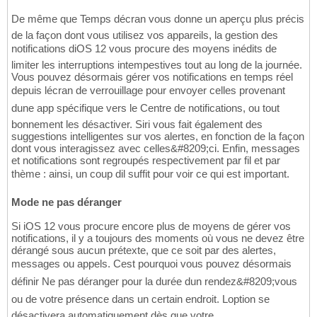
De même que Temps décran vous donne un aperçu plus précis
de la façon dont vous utilisez vos appareils, la gestion des
notifications diOS 12 vous procure des moyens inédits de
limiter les interruptions intempestives tout au long de la journée.
Vous pouvez désormais gérer vos notifications en temps réel
depuis lécran de verrouillage pour envoyer celles provenant
dune app spécifique vers le Centre de notifications, ou tout
bonnement les désactiver. Siri vous fait également des
suggestions intelligentes sur vos alertes, en fonction de la façon
dont vous interagissez avec celles&#8209;ci. Enfin, messages
et notifications sont regroupés respectivement par fil et par
thème : ainsi, un coup dil suffit pour voir ce qui est important.
Mode ne pas déranger
Si iOS 12 vous procure encore plus de moyens de gérer vos
notifications, il y a toujours des moments où vous ne devez être
dérangé sous aucun prétexte, que ce soit par des alertes,
messages ou appels. Cest pourquoi vous pouvez désormais
définir Ne pas déranger pour la durée dun rendez&#8209;vous
ou de votre présence dans un certain endroit. Loption se
désactivera automatiquement dès que votre