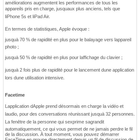
améliorations augmentent les performances de tous les
appareils pris en charge, jusquaux plus anciens, tels que
liPhone 5s et liPad Air.
En termes de statistiques, Apple évoque :
jusquà 70 % de rapidité en plus pour le balayage vers lappareil
photo ;
jusquà 50 % de rapidité en plus pour laffichage du clavier ;
jusquà 2 fois plus de rapidité pour le lancement dune application
lors dune utilisation intensive.
Facetime
Lapplication dApple prend désormais en charge la vidéo et
laudio, pour des conversations réunissant jusquà 32 personnes.
La fenêtre de la personne qui sexprime sagrandit
automatiquement, ce qui vous permet de ne jamais perdre le fil
de la discussion. À tout moment, vous pouvez démarrer
FaceTime en groupe directement depuis un fil de discussion de