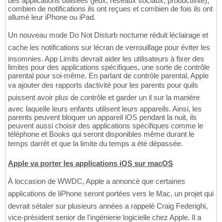
des applications utilisées (jeux, réseaux sociaux, productivité),
combien de notifications ils ont reçues et combien de fois ils ont
allumé leur iPhone ou iPad.
Un nouveau mode Do Not Disturb nocturne réduit léclairage et
cache les notifications sur lécran de verrouillage pour éviter les
insomnies. App Limits devrait aider les utilisateurs à fixer des
limites pour des applications spécifiques, une sorte de contrôle
parental pour soi-même. En parlant de contrôle parental, Apple
va ajouter des rapports dactivité pour les parents pour quils
puissent avoir plus de contrôle et garder un il sur la manière
avec laquelle leurs enfants utilisent leurs appareils. Ainsi, les
parents peuvent bloquer un appareil iOS pendant la nuit, ils
peuvent aussi choisir des applications spécifiques comme le
téléphone et Books qui seront disponibles même durant le
temps darrêt et que la limite du temps a été dépassée.
Apple va porter les applications iOS sur macOS
À loccasion de WWDC, Apple a annoncé que certaines
applications de liPhone seront portées vers le Mac, un projet qui
devrait sétaler sur plusieurs années a rappelé Craig Federighi,
vice-président senior de l'ingénierie logicielle chez Apple. Il a