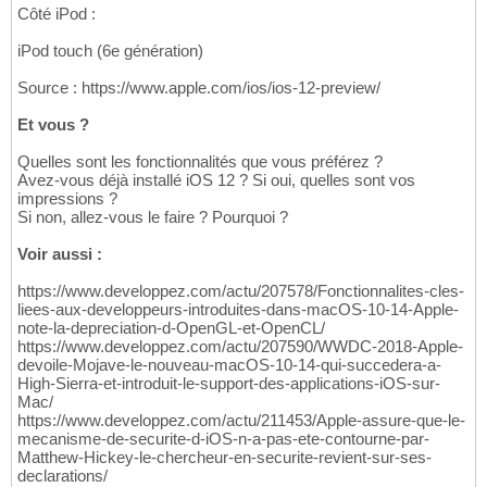
Côté iPod :
iPod touch (6e génération)
Source : https://www.apple.com/ios/ios-12-preview/
Et vous ?
Quelles sont les fonctionnalités que vous préférez ?
Avez-vous déjà installé iOS 12 ? Si oui, quelles sont vos
impressions ?
Si non, allez-vous le faire ? Pourquoi ?
Voir aussi :
https://www.developpez.com/actu/207578/Fonctionnalites-cles-
liees-aux-developpeurs-introduites-dans-macOS-10-14-Apple-
note-la-depreciation-d-OpenGL-et-OpenCL/
https://www.developpez.com/actu/207590/WWDC-2018-Apple-
devoile-Mojave-le-nouveau-macOS-10-14-qui-succedera-a-
High-Sierra-et-introduit-le-support-des-applications-iOS-sur-
Mac/
https://www.developpez.com/actu/211453/Apple-assure-que-le-
mecanisme-de-securite-d-iOS-n-a-pas-ete-contourne-par-
Matthew-Hickey-le-chercheur-en-securite-revient-sur-ses-
declarations/