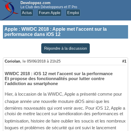
Developpez.com
Le Club des Développeurs et IT Pro
Actus
Forum Apple
Emploi
Apple
:
WWDC 2018 : Apple met l'accent sur la
performance dans iOS 12
Répondre à la discussion
Coriolan
,
le 05/06/2018 à 21h25
#1
WWDC 2018 : iOS 12 met l'accent sur la performance
Et propose des fonctionnalités pour lutter contre
l'addiction au smartphone
Hier, à loccasion de la WWDC, Apple a présenté comme pour
chaque année une nouvelle mouture diOS ainsi que les
dernières nouveautés qui vont venir avec. Pour iOS 12, Apple a
choisi de mettre laccent sur lamélioration des performances et
loptimisation, histoire de faire oublier les soucis et les nombreux
bogues et problèmes de sécurité qui ont suivi le lancement