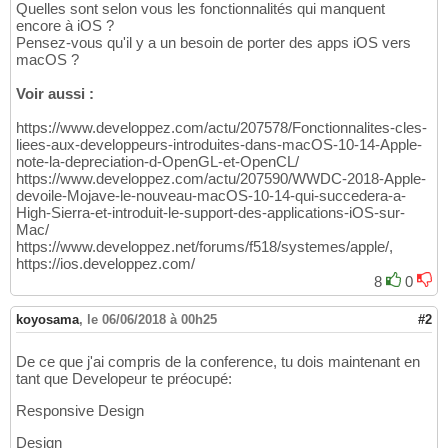
Quelles sont selon vous les fonctionnalités qui manquent
encore à iOS ?
Pensez-vous qu'il y a un besoin de porter des apps iOS vers
macOS ?
Voir aussi :
https://www.developpez.com/actu/207578/Fonctionnalites-cles-
liees-aux-developpeurs-introduites-dans-macOS-10-14-Apple-
note-la-depreciation-d-OpenGL-et-OpenCL/
https://www.developpez.com/actu/207590/WWDC-2018-Apple-
devoile-Mojave-le-nouveau-macOS-10-14-qui-succedera-a-
High-Sierra-et-introduit-le-support-des-applications-iOS-sur-
Mac/
https://www.developpez.net/forums/f518/systemes/apple/,
https://ios.developpez.com/
8
0
koyosama
,
le 06/06/2018 à 00h25
#2
De ce que j'ai compris de la conference, tu dois maintenant en
tant que Developeur te préocupé:
Responsive Design
Design