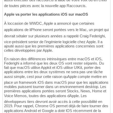
de toutes pièces avec la nouvelle app Raccourcis.
Apple va porter les applications iOS sur macOS
À loccasion de WWDC, Apple a annoncé que certaines
applications de liPhone seront portées vers le Mac, un projet qui
devrait sétaler sur plusieurs années a rappelé Craig Federighi,
vice-président senior de l'ingénierie logicielle chez Apple. Il a
ajouté aussi que les premières applications concernées sont
celles développées par Apple.
En raison des différences intrinsèques entre macOS et iOS,
Federighi a informé que les deux OS vont rester séparés. Du
fait que macOS utilise Appkit et iOS utilise UIKit, porter des
applications entre les deux systèmes ne sera pas une tâche
aussi simple, cest pour cette raison quApple compte mettre en
place un framework iOS dans macOS pour que les applications
mobiles puissent tourner dans un environnement desktop. Les
premières applications portées seront Stocks, News, Home et
Voice Memos, toutes des applications dApple. Les
développeurs tiers devront avoir accès à cette possibilité en
2019. Pour rappel, Chrome OS permet déjà de faire tourner des
applications Android et Google a doté lOS récemment de la