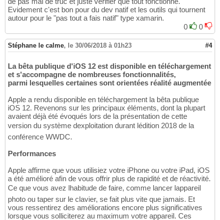
de pas mal de truc et juste vérifier que tout fonctionne.
Evidement c'est bon pour du dev natif et les outils qui tournent
autour pour le "pas tout a fais natif" type xamarin.
0
0
Stéphane le calme
,
le 30/06/2018 à 01h23
#4
La bêta publique d'iOS 12 est disponible en téléchargement
et s'accompagne de nombreuses fonctionnalités,
parmi lesquelles certaines sont orientées réalité augmentée
Apple a rendu disponible en téléchargement la bêta publique
iOS 12. Revenons sur les principaux éléments, dont la plupart
avaient déjà été évoqués lors de la présentation de cette
version du système dexploitation durant lédition 2018 de la
conférence WWDC.
Performances
Apple affirme que vous utilisiez votre iPhone ou votre iPad, iOS
a été amélioré afin de vous offrir plus de rapidité et de réactivité.
Ce que vous avez lhabitude de faire, comme lancer lappareil
photo ou taper sur le clavier, se fait plus vite que jamais. Et
vous ressentirez des améliorations encore plus significatives
lorsque vous solliciterez au maximum votre appareil. Ces