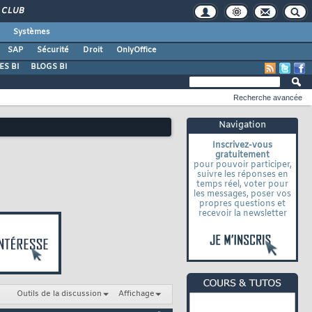
CLUB
Systèmes
SAP
Sécurité
Droit
OnlyOffice
S BI
BLOGS BI
Recherche avancée
Navigation
Inscrivez-vous
gratuitement
pour pouvoir participer,
suivre les réponses en
temps réel, voter pour
les messages, poser vos
propres questions et
recevoir la newsletter
Outils de la discussion
Affichage