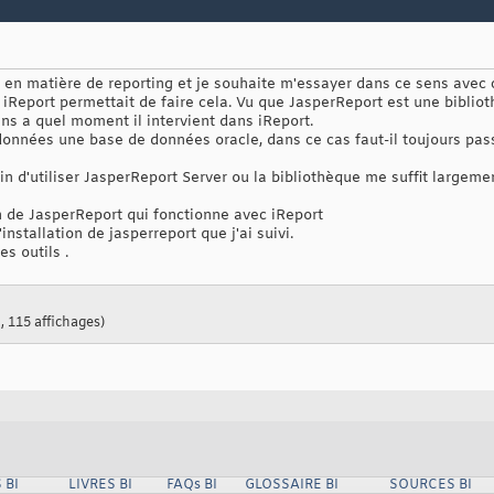
u en matière de reporting et je souhaite m'essayer dans ce sens avec c
eport permettait de faire cela. Vu que JasperReport est une biblioth
ns a quel moment il intervient dans iReport.
données une base de données oracle, dans ce cas faut-il toujours pass
oin d'utiliser JasperReport Server ou la bibliothèque me suffit largeme
on de JasperReport qui fonctionne avec iReport
installation de jasperreport que j'ai suivi.
s outils .
, 115 affichages)
 BI
LIVRES BI
FAQs BI
GLOSSAIRE BI
SOURCES BI