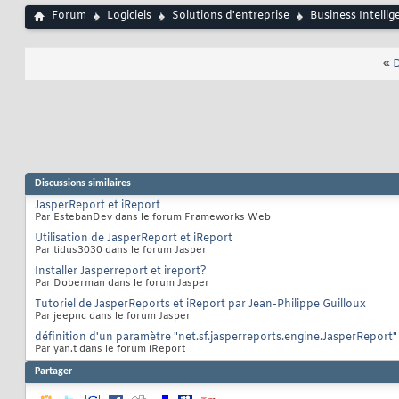
Forum
Logiciels
Solutions d'entreprise
Business Intellig
«
D
Discussions similaires
JasperReport et iReport
Par EstebanDev dans le forum Frameworks Web
Utilisation de JasperReport et iReport
Par tidus3030 dans le forum Jasper
Installer Jasperreport et ireport?
Par Doberman dans le forum Jasper
Tutoriel de JasperReports et iReport par Jean-Philippe Guilloux
Par jeepnc dans le forum Jasper
définition d'un paramètre "net.sf.jasperreports.engine.JasperReport"
Par yan.t dans le forum iReport
Partager