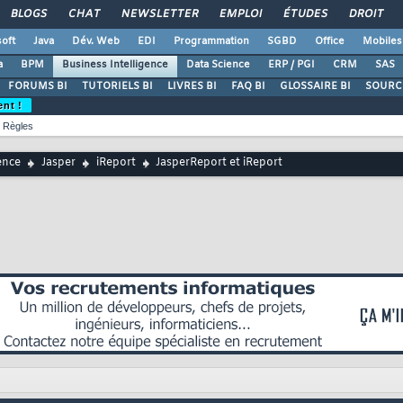
BLOGS
CHAT
NEWSLETTER
EMPLOI
ÉTUDES
DROIT
oft
Java
Dév. Web
EDI
Programmation
SGBD
Office
Mobiles
a
BPM
Business Intelligence
Data Science
ERP / PGI
CRM
SAS
FORUMS BI
TUTORIELS BI
LIVRES BI
FAQ BI
GLOSSAIRE BI
SOURCE
ent !
Règles
ence
Jasper
iReport
JasperReport et iReport