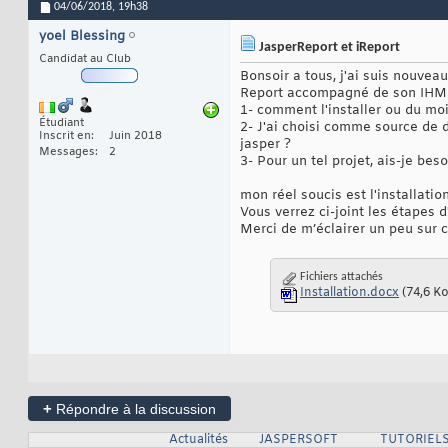
04/06/2018,
19h38
yoel Blessing
JasperReport et iReport
Candidat au Club
Bonsoir a tous, j'ai suis nouvea
Report accompagné de son IHM iR
1- comment l'installer ou du moi
Étudiant
2- J'ai choisi comme source de 
Inscrit en
Juin 2018
jasper ?
Messages
2
3- Pour un tel projet, ais-je bes
mon réel soucis est l'installati
Vous verrez ci-joint les étapes d'
Merci de m’éclairer un peu sur ce
Fichiers attachés
Installation.docx
(74,6 Ko
+
Répondre à la discussion
Actualités
JASPERSOFT
TUTORIELS