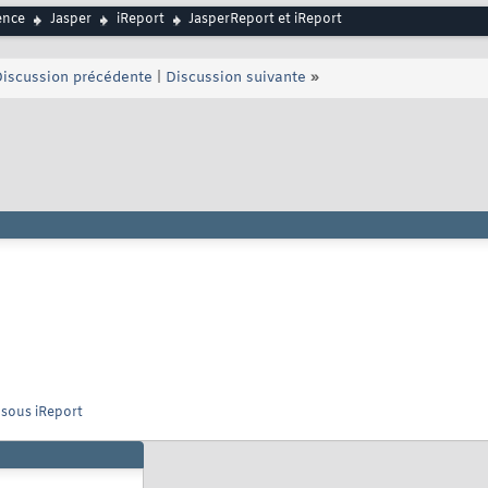
ence
Jasper
iReport
JasperReport et iReport
iscussion précédente
|
Discussion suivante
»
 sous iReport