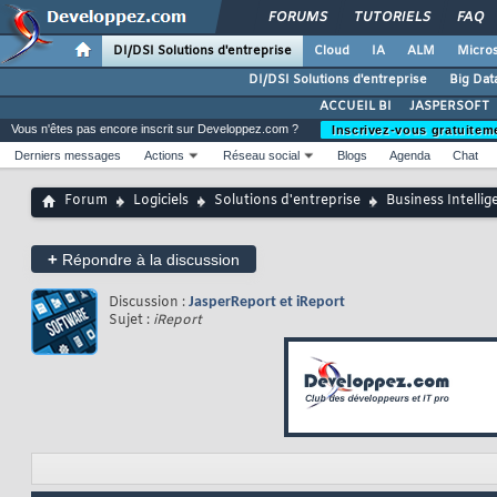
FORUMS
TUTORIELS
FAQ
DI/DSI Solutions d'entreprise
Cloud
IA
ALM
Micros
DI/DSI Solutions d'entreprise
Big Dat
ACCUEIL BI
JASPERSOFT
Vous n'êtes pas encore inscrit sur Developpez.com ?
Inscrivez-vous gratuitem
Derniers messages
Actions
Réseau social
Blogs
Agenda
Chat
Forum
Logiciels
Solutions d'entreprise
Business Intellig
+
Répondre à la discussion
Discussion :
JasperReport et iReport
Sujet :
iReport