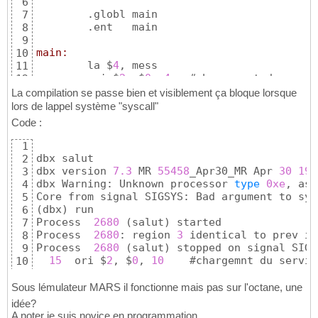
6
	.globl main 

7
	.ent   main	

8
9
main:
10
	la $
4
, mess

11
	ori $
2
, $
0
, 
4
 	#chargement du service

12
syscall
		#appel systeme 
(
prin
13
La compilation se passe bien et visiblement ça bloque lorsque
	ori $
2
, $
0
, 
10
	#chargemnt du service

14
lors de lappel système "syscall"
syscall
		#appel system 
(
exit
)
15
Code :
        .
end
 main
16
1
dbx salut

2
dbx version 
7.3
 MR 
55458
_Apr30_MR Apr 
30
199
3
dbx Warning: Unknown processor 
type
0xe
, ass
4
Core from signal SIGSYS: Bad argument to sys
5
(
dbx
)
 run

6
Process  
2680
(
salut
)
 started

7
Process  
2680
: region 
3
 identical to prev ig
8
Process  
2680
(
salut
)
 stopped on signal SIGS
9
15
  ori $
2
, $
0
, 
10
10
(
dbx
)
 quit
11
Sous lémulateur MARS il fonctionne mais pas sur l'octane, une
idée?
A noter je suis novice en programmation