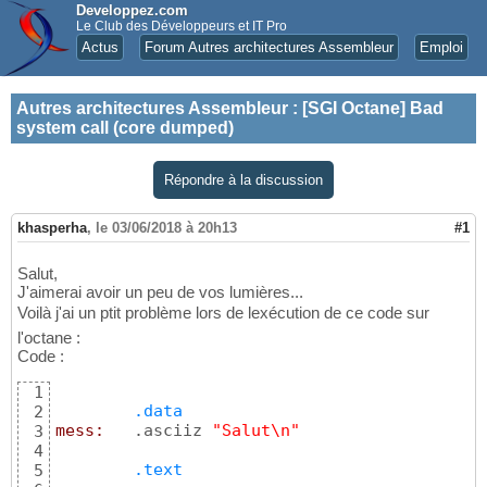
Developpez.com
Le Club des Développeurs et IT Pro
Actus
Forum Autres architectures Assembleur
Emploi
Autres architectures Assembleur
:
[SGI Octane] Bad
system call (core dumped)
Répondre à la discussion
khasperha
,
le 03/06/2018 à 20h13
#1
Salut,
J'aimerai avoir un peu de vos lumières...
Voilà j'ai un ptit problème lors de lexécution de ce code sur
l'octane :
Code :
1
.data
2
mess:
	.asciiz 
"Salut\n"
3
4
.text
5