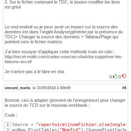
2. Sur le fichier contenant le TDC, le bouton modifier les liens
est grisé
Le seul endroit ou je peux avoir un impact sur la source des
données est dans l'onglet Analyse(générée par la présence du
TDC)> Changer la source des données > Tableau/Plage qui
pointent vers le fichier matrice.
J'ai bien essayer d'appliquer cette méthode mais en vain :
http://excel-malin.com/codes-sources-vba/vba-supprimer-les-
liaisons-excel/
Je n'arrive pas à le faire en vba
0
0
vincent_merle
,
le 31/05/2018 à 00h49
#4
Bonsoir, ceci à adapter (provient de l'enregistreur) pour changer
la source du TCD sur le nouveau workbook :
Code :
Source = 
"repertoire\[nomFichier.xlsm]onglet!
1
wsNew.PivotTables
(
"NomTcd"
)
.ChangePivotCache _
2