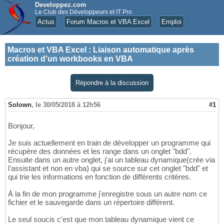
Developpez.com
Le Club des Développeurs et IT Pro
Actus
Forum Macros et VBA Excel
Emploi
Macros et VBA Excel
:
Liaison automatique après
création d'un workbooks en VBA
Répondre à la discussion
Solown
,
le 30/05/2018 à 12h56
#1
Bonjour,
Je suis actuellement en train de développer un programme qui
récupère des données et les range dans un onglet "bdd".
Ensuite dans un autre onglet, j'ai un tableau dynamique(crée via
l'assistant et non en vba) qui se source sur cet onglet "bdd" et
qui trie les informations en fonction de différents critères.
À la fin de mon programme j'enregistre sous un autre nom ce
fichier et le sauvegarde dans un répertoire différent.
Le seul soucis c'est que mon tableau dynamique vient ce