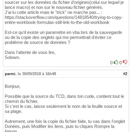
sourcer sur les données du fichier d'origines(celui sur lequel je
lance macro) et non sur le nouveau fichier générés.
J'ai lu cette article mais le "trick" ne marche pas... :
https://stackoverflow.com/questions/14818540/trying-to-copy-
entire-workbook-formulas-still-link-to-the-old-workbook
Est-ce qu'il existe un paramètre en vba lors de la sauvegarde
ou de la copie des onglets qui me permettrait d'éviter ce
problème de source de données ?
Dans l'attente de vous lire,
Solown.
0
0
parmi
,
le 30/05/2018 à 16h48
#2
Bonjour,
Possible que la source du TCD, dans ton code, contient tout le
chemin du fichier.
Si c'est le cas, laisse seulement le nom de la feuille source et
sa plage.
Autrement, une fois la copie du fichier faite, tu vas dans l'onglet
Donées, puis Modifier les liens, puis tu cliques Rompre la
liaison.