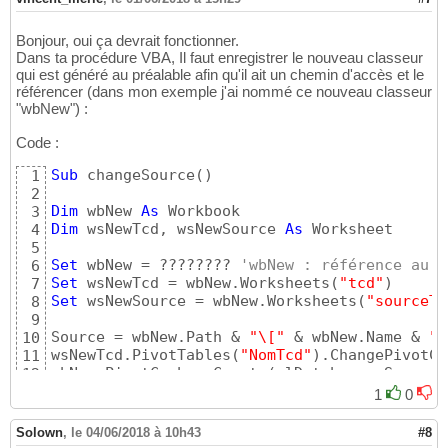
Bonjour, oui ça devrait fonctionner.
Dans ta procédure VBA, Il faut enregistrer le nouveau classeur
qui est généré au préalable afin qu'il ait un chemin d'accès et le
référencer (dans mon exemple j'ai nommé ce nouveau classeur
"wbNew") :
Code :
Sub
 changeSource
(
)
1
2
Dim
 wbNew 
As
3
Dim
 wsNewTcd, wsNewSource 
As
 Worksheet

4
5
Set
 wbNew = ???????? 
'wbNew : référence au c
6
Set
 wsNewTcd = wbNew.Worksheets
(
"tcd"
)
7
Set
 wsNewSource = wbNew.Worksheets
(
"sourceTc
8
9
Source = wbNew.Path & 
"\["
 & wbNew.Name & 
"]
10
wsNewTcd.PivotTables
(
"NomTcd"
)
.ChangePivotCa
11
wbNew.PivotCaches.Create
(
xlDatabase, Source
)
12
13
1
0
End
Sub
14
Solown
,
le 04/06/2018 à 10h43
#8