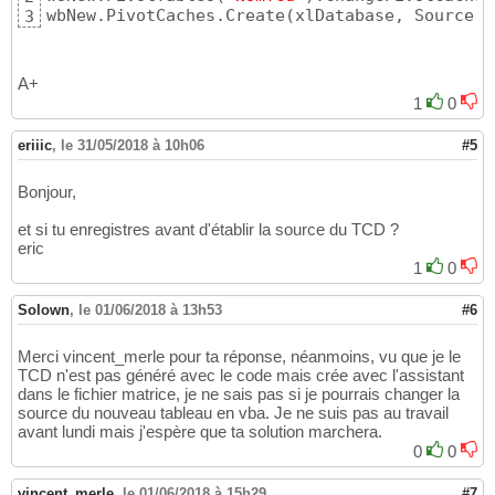
wbNew.PivotCaches.Create
(
xlDatabase, Source, 
3
A+
1
0
eriiic
,
le 31/05/2018 à 10h06
#5
Bonjour,
et si tu enregistres avant d'établir la source du TCD ?
eric
1
0
Solown
,
le 01/06/2018 à 13h53
#6
Merci vincent_merle pour ta réponse, néanmoins, vu que je le
TCD n'est pas généré avec le code mais crée avec l'assistant
dans le fichier matrice, je ne sais pas si je pourrais changer la
source du nouveau tableau en vba. Je ne suis pas au travail
avant lundi mais j'espère que ta solution marchera.
0
0
vincent_merle
,
le 01/06/2018 à 15h29
#7