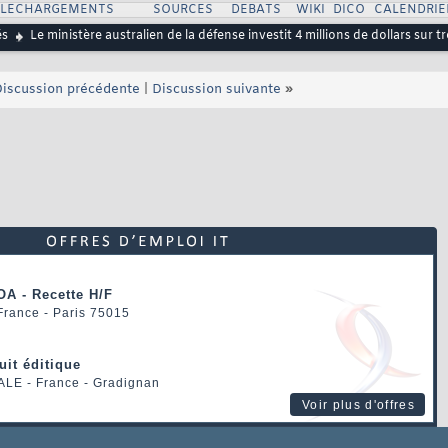
ELECHARGEMENTS
SOURCES
DEBATS
WIKI
DICO
CALENDRIE
és
Le ministère australien de la défense investit 4 millions de dollars sur
iscussion précédente
|
Discussion suivante
»
OA - Recette H/F
 France - Paris 75015
uit éditique
ALE
- France - Gradignan
Voir plus d'offres