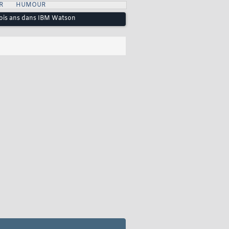
R
HUMOUR
 trois ans dans IBM Watson