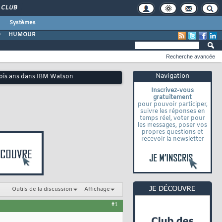
CLUB
Systèmes
O
HUMOUR
Recherche avancée
Navigation
 trois ans dans IBM Watson
Inscrivez-vous
gratuitement
pour pouvoir participer,
suivre les réponses en
temps réel, voter pour
les messages, poser vos
propres questions et
recevoir la newsletter
Outils de la discussion
Affichage
#1