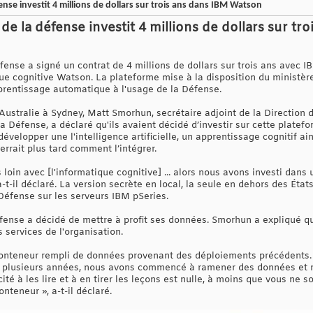
ense investit 4 millions de dollars sur trois ans dans IBM Watson
 de la défense investit 4 millions de dollars sur t
fense a signé un contrat de 4 millions de dollars sur trois ans avec IB
ue cognitive Watson. La plateforme mise à la disposition du ministère
'apprentissage automatique à l'usage de la Défense.
ustralie à Sydney, Matt Smorhun, secrétaire adjoint de la Direction de
a Défense, a déclaré qu'ils avaient décidé d’investir sur cette plate
elopper une l'intelligence artificielle, un apprentissage cognitif ain
rrait plus tard comment l’intégrer.
loin avec [l'informatique cognitive] ... alors nous avons investi dans 
-t-il déclaré. La version secrète en local, la seule en dehors des État
Défense sur les serveurs IBM pSeries.
Défense a décidé de mettre à profit ses données. Smorhun a expliqué 
s services de l'organisation.
un conteneur rempli de données provenant des déploiements précéden
a plusieurs années, nous avons commencé à ramener des données et n
acité à les lire et à en tirer les leçons est nulle, à moins que vous ne 
nteneur », a-t-il déclaré.