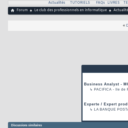
Actualités
TUTORIELS
FAQs
LIVRES
T
Forum
Le club des professionnels en informatique
Actualit
«
D
Business Analyst - M
↳
PACIFICA
- Ile de
Experte / Expert prod
↳
LA BANQUE POST
Discussions similaires