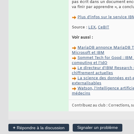
pas écrit dans un document encor
va finir par apprendre », a conc
Plus d'infos sur le service 
Source :
LEX
,
CeBIT
Voir aussi :
MariaDB annonce MariaDB TX 3
Microsoft et IBM
Sommet Tech for Good : IBM a
computing et l'IdO
Le directeur d'IBM Research 
chiffrement actuelles
La science des données est-e
externalisables
Watson, l'Intelligence artifi
médecins
Contribuez au club : Corrections, sug
+
Signaler un problème
Répondre à la discussion