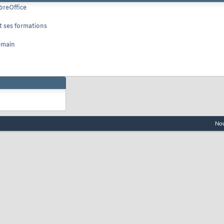
breOffice
et ses formations
demain
Nou