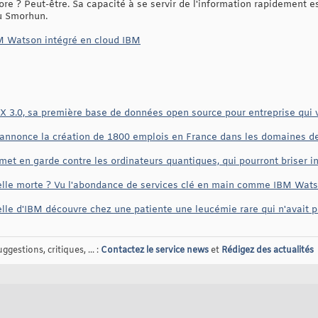
e ? Peut-être. Sa capacité à se servir de l'information rapidement est
lu Smorhun.
IBM Watson intégré en cloud IBM
.0, sa première base de données open source pour entreprise qui vie
nnonce la création de 1800 emplois en France dans les domaines de l'
met en garde contre les ordinateurs quantiques, qui pourront briser
lle morte ? Vu l'abondance de services clé en main comme IBM Watso
cielle d'IBM découvre chez une patiente une leucémie rare qui n'avait 
gestions, critiques, ... :
Contactez le service news
et
Rédigez des actualités