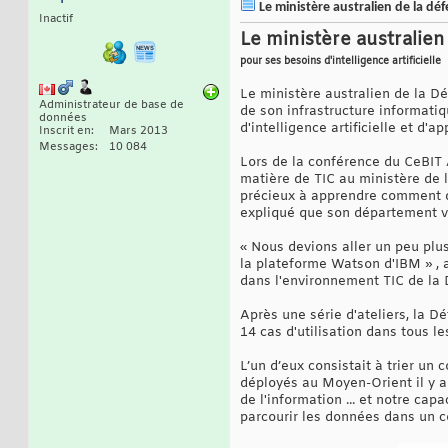
Le ministère australien de la déf
Inactif
Le ministère australien
pour ses besoins d'intelligence artificielle
Le ministère australien de la Dé
Administrateur de base de
de son infrastructure informatiq
données
d'intelligence artificielle et d
Inscrit en
Mars 2013
Messages
10 084
Lors de la conférence du CeBIT A
matière de TIC au ministère de l
précieux à apprendre comment dév
expliqué que son département ve
« Nous devions aller un peu plus 
la plateforme Watson d'IBM » , a
dans l'environnement TIC de la 
Après une série d'ateliers, la 
14 cas d'utilisation dans tous le
L’un d’eux consistait à trier 
déployés au Moyen-Orient il y 
de l'information ... et notre cap
parcourir les données dans un co