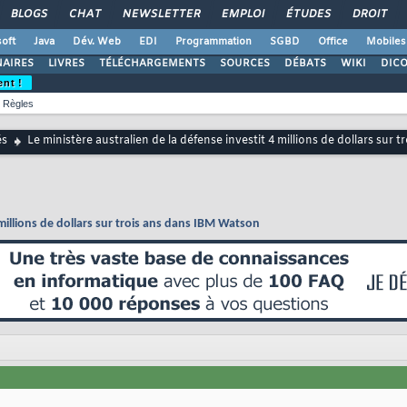
BLOGS
CHAT
NEWSLETTER
EMPLOI
ÉTUDES
DROIT
oft
Java
Dév. Web
EDI
Programmation
SGBD
Office
Mobiles
AIRES
LIVRES
TÉLÉCHARGEMENTS
SOURCES
DÉBATS
WIKI
DIC
ent !
Règles
és
Le ministère australien de la défense investit 4 millions de dollars sur
 millions de dollars sur trois ans dans IBM Watson