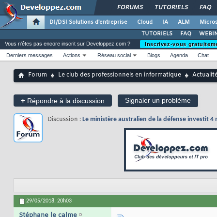
FORUMS
TUTORIELS
FAQ
DI/DSI Solutions d'entreprise
Cloud
IA
ALM
Micros
TUTORIELS
FAQ
WEBIN
Vous n'êtes pas encore inscrit sur Developpez.com ?
Inscrivez-vous gratuitem
Derniers messages
Actions
Réseau social
Blogs
Agenda
Chat
Forum
Le club des professionnels en informatique
Actualit
+
Signaler un problème
Répondre à la discussion
Discussion :
Le ministère australien de la défense investit 4
29/05/2018,
20h03
Stéphane le calme