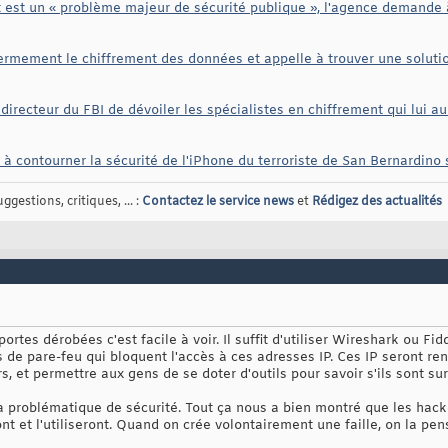
ent est un « problème majeur de sécurité publique », l'agence demand
 fermement le chiffrement des données et appelle à trouver une solut
ecteur du FBI de dévoiler les spécialistes en chiffrement qui lui aur
i à contourner la sécurité de l'iPhone du terroriste de San Bernardino 
gestions, critiques, ... :
Contactez le service news
et
Rédigez des actualités
rtes dérobées c'est facile à voir. Il suffit d'utiliser Wireshark ou Fid
es de pare-feu qui bloquent l'accès à ces adresses IP. Ces IP seront ren
, et permettre aux gens de se doter d'outils pour savoir s'ils sont sur
 problématique de sécurité. Tout ça nous a bien montré que les hackeu
ront et l'utiliseront. Quand on crée volontairement une faille, on la p