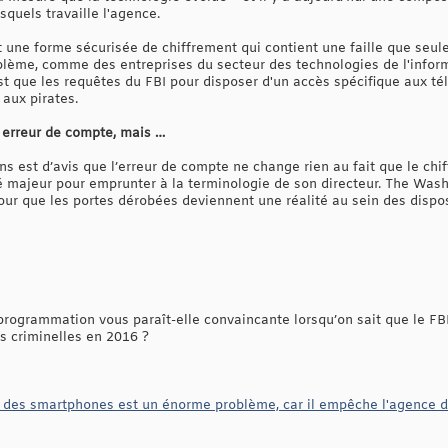
squels travaille l'agence.
 une forme sécurisée de chiffrement qui contient une faille que seule
roblème, comme des entreprises du secteur des technologies de l'info
st que les requêtes du FBI pour disposer d'un accès spécifique aux té
 aux pirates.
eu erreur de compte, mais …
ns est d’avis que l’erreur de compte ne change rien au fait que le chi
é majeur pour emprunter à la terminologie de son directeur. The Was
ur que les portes dérobées deviennent une réalité au sein des dispo
programmation vous paraît-elle convaincante lorsqu’on sait que le FBI
s criminelles en 2016 ?
nt des smartphones est un énorme problème, car il empêche l'agence 