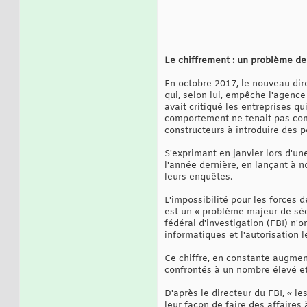
Le chiffrement : un problème de
En octobre 2017, le nouveau dir
qui, selon lui, empêche l'agence
avait critiqué les entreprises q
comportement ne tenait pas comp
constructeurs à introduire des p
S'exprimant en janvier lors d'un
l'année dernière, en lançant à n
leurs enquêtes.
L'impossibilité pour les forces 
est un « problème majeur de séc
fédéral d'investigation (FBI) n'
informatiques et l'autorisation l
Ce chiffre, en constante augmen
confrontés à un nombre élevé et
D'après le directeur du FBI, « l
leur façon de faire des affaire