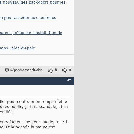
e à nouveau des backdoors pour les
ion pour accéder aux contenus
aient préconisé l'installation de
sans l'aide d'Apple
Répondre avec citation
8
0
#2
dler pour contrôler en temps réel le
dues public, ça fera scandale, et ça
veillés.
rs étaient meilleur que le FBI. S'il
ense. Et la pensée humaine est