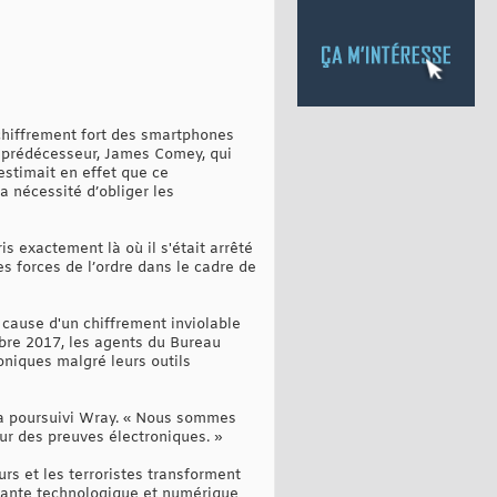
 chiffrement fort des smartphones
on prédécesseur, James Comey, qui
estimait en effet que ce
 nécessité d’obliger les
s exactement là où il s'était arrêté
s forces de l’ordre dans le cadre de
 cause d'un chiffrement inviolable
mbre 2017, les agents du Bureau
oniques malgré leurs outils
, a poursuivi Wray. « Nous sommes
ur des preuves électroniques. »
urs et les terroristes transforment
osante technologique et numérique