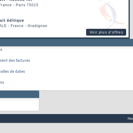
 France - Paris 75015
uit éditique
ALE
- France - Gradignan
Voir plus d'offres
es
ment des factures
valles de dates
oms
Nou