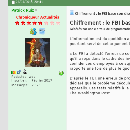
24/05/2018,
20h11
Patrick Ruiz
Chiffrement : le FBI base son di
Chroniqueur Actualités
Chiffrement : le FBI ba
Générés par une « erreur de programmati
L’information est du quotidien a
pourtant servi de cet argument l
« Le FBI a détecté l’erreur de co
qu’il a reçu dans le cadre des i
confidences d’employés à ce suj
rapporte une fois de plus le quo
Redacteur web
D’après le FBI, une erreur de p
Inscrit en
Février 2017
déclaré que le problème découle 
Messages
2 525
appareils. Les tests relatifs à 
The Washington Post.