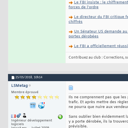
Le FBI insiste : le chiffrem
forces de l'ordre
Le directeur du FBI critique
chiffrés
Un Sénateur US demande au dir
portes dérobées
Le FBI a officiellement réuss
Contribuez au club : Corrections, sug
25/05/2018,
10h14
LSMetag
Membre éprouvé
Ils ne comprennent pas que les po
trafic. Et après mettre des règl
ne pourra que nuire aux vendeurs
Sans oublier bien évidemment la
Ingénieur développement
y a porte dérobée, ils la trouve
logiciels
prévisible.