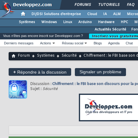
FORUMS
TUTORIELS
FAQ
DI/DSI Solutions d'entreprise
Cloud
IA
ALM
Micros
Systèmes
Windows
Linux
Arduino
Hardware
HPC
M
Actualités Sécurité
For
Vous n'êtes pas encore inscrit sur Developpez.com ?
Inscrivez-vous gratuitem
Derniers messages
Actions
Réseau social
Blogs
Agenda
Chat
Forum
Systèmes
Sécurité
Chiffrement : le FBI base son 
+
Signaler un problème
Répondre à la discussion
Discussion :
Chiffrement : le FBI base son discours pour la 
Sujet :
Sécurité