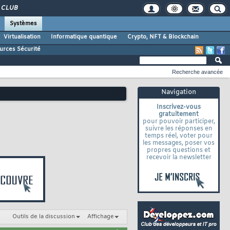
CLUB
Systèmes
Virtualisation
Informatique quantique
Crypto, NFT & Blockchain
urces Sécurité
Recherche avancée
Navigation
Inscrivez-vous
gratuitement
pour pouvoir participer,
suivre les réponses en
temps réel, voter pour
les messages, poser vos
propres questions et
recevoir la newsletter
Outils de la discussion
Affichage