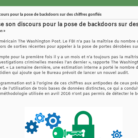
scours pour la pose de backdoors sur des chiffres gonflés
se son discours pour la pose de backdoors sur des
on »
méricain The Washington Post. Le FBI n’a pas la maîtrise du nombre de
ors de sorties récentes pour appeler à la pose de portes dérobées sur
mpte pour la première fois il y a un mois et n’a toujours pas la maîtri
nvestigations criminelles menées l’an dernier », rapporte The Washing
et. « La semaine dernière, une estimation interne a porté le nombre d
tidien qui ajoute que le Bureau prévoit de lancer un nouvel audit.
rogrammation est à l’origine de ces chiffres aux antipodes de ceux 
de l’utilisation de trois bases de données distinctes, ce qui a cond
la méthodologie utilisée en avril 2016 n’ont pas permis de détecter le 