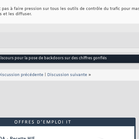
t pas à faire pression sur tous les outils de contrôle du trafic pour ma
 et les diffuser.
discours pour la pose de backdoors sur des chiffres gonflés
iscussion précédente
|
Discussion suivante
»
OA - Recette H/F