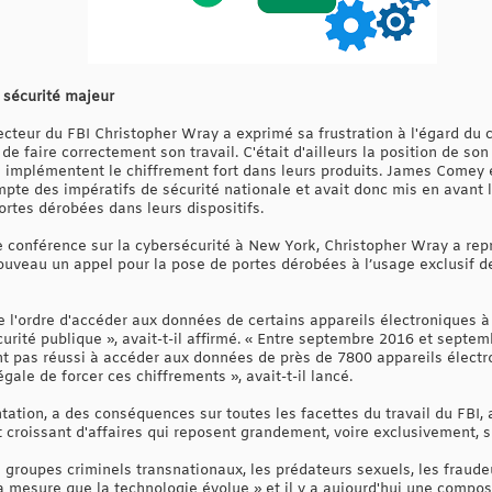
 sécurité majeur
ecteur du FBI Christopher Wray a exprimé sa frustration à l'égard du
 de faire correctement son travail. C'était d'ailleurs la position de s
ui implémentent le chiffrement fort dans leurs produits. James Comey 
te des impératifs de sécurité nationale et avait donc mis en avant la
ortes dérobées dans leurs dispositifs.
e conférence sur la cybersécurité à New York, Christopher Wray a repri
ouveau un appel pour la pose de portes dérobées à l’usage exclusif de
de l'ordre d'accéder aux données de certains appareils électroniques à
urité publique », avait-t-il affirmé. « Entre septembre 2016 et septe
ont pas réussi à accéder aux données de près de 7800 appareils électr
égale de forcer ces chiffrements », avait-t-il lancé.
tation, a des conséquences sur toutes les facettes du travail du FBI
 croissant d'affaires qui reposent grandement, voire exclusivement, s
es groupes criminels transnationaux, les prédateurs sexuels, les fraude
s à mesure que la technologie évolue » et il y a aujourd'hui une comp