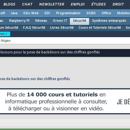
BLOGS
CHAT
NEWSLETTER
EMPLOI
ÉTUDES
DROIT
oft
Java
Dév. Web
EDI
Programmation
SGBD
Office
Mobiles
ac
Raspberry Pi
Réseau
Green IT
Sécurité
Systèmes embarqués
um Sécurité
F.A.Q Sécurité
Livres Sécurité
Cours et Tutoriels Sécurité
So
ent !
Règles
discours pour la pose de backdoors sur des chiffres gonflés
pose de backdoors sur des chiffres gonflés