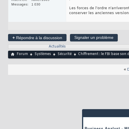
Inscrit en
Juillet 2009
Messages
1 030
Les forces de l'ordre n'arriveron
conserver les anciennes versions
+
Signaler un problème
Répondre à la discussion
Actualités
Forum
Systèmes
Sécurité
Chiffrement : le FBI base son 
«
D
Business Analyst - M