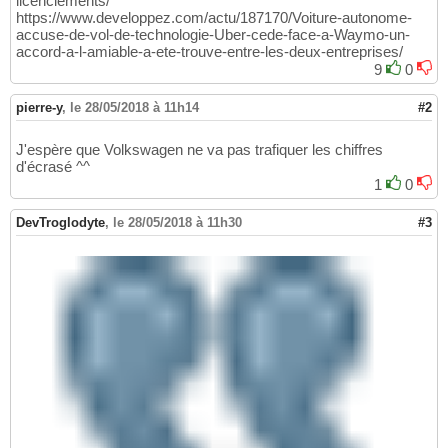
licenciements/
https://www.developpez.com/actu/187170/Voiture-autonome-
accuse-de-vol-de-technologie-Uber-cede-face-a-Waymo-un-
accord-a-l-amiable-a-ete-trouve-entre-les-deux-entreprises/
9
0
pierre-y
,
le 28/05/2018 à 11h14
#2
J'espère que Volkswagen ne va pas trafiquer les chiffres
d'écrasé ^^
1
0
DevTroglodyte
,
le 28/05/2018 à 11h30
#3