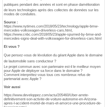
publiques pendant des années et sont en phase damélioration
de leurs technologies après des collectes de données sur les
modes de conduites.
Source :
https://www.nytimes.com/2018/05/23/technology/apple-bmw-
mercedes-volkswagen-driverless-cars.html,
https://www.cnbc.com/2018/05/23/apple-spurned-by-bmw-and-
mercedes-signs-deal-with-volkswagen-for-driverless-cars.html
Et vous ?
Que pensez-vous de lévolution du géant Apple dans le domaine
de lautomobile sans conducteur ?
Le projet commun avec son partenaire est-il le meilleur moyen
pour Apple de déployer sa force dans le domaine ?
Comment interprétez-vous tous ces nombreux refus de
partenariat avec Apple ?
Voir aussi
https://www.developpez.com/actu/205460/Uber-arrete-
definitivement-son-activite-de-voiture-autonome-en-Arizona-
apres-l-accident-mortel-de-mars-et-amorce-une-procedure-de-