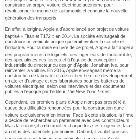
construire sa propre voiture électrique autonome pour
révolutionner le monde de lautomobile et conduire la nouvelle
génération des transports.
En effet, à lorigine, Apple a d'abord lancé son projet de voiture
baptisé « Titan et T172 » en 2014. La société envisageait de
construire un véhicule unique qui ferait évoluer la société et
l'industrie. Pour la mise en uvre de ce projet, Apple a fait appel à
des programmeurs de logiciels, des ingénieurs de l'automobile,
des spécialistes des fusées et à l'équipe de conception
industrielle du directeur du design d'Apple, Jonathan Ive, pour
réinventer la voiture. En 2016, Apple envisageait même la
construction de laboratoires de recherche et de développement,
un atelier d'usinage et des laboratoires pour les batteries de
voitures électriques, selon des interviews et des documents
publiés à l'époque par l'éditeur
The New York Times
.
Cependant, les premiers plans d'Apple n'ont pas prospéré à
cause des difficultés rencontrées pour la construction dune
voiture exclusivement en interne. Face à cette situation, la firme
a décidé de rechercher un partenariat avec des constructeurs.
Mais là encore, il a dû modifier chaque fois ses exigences face
au refus des potentiels partenaires. Dabord, il voulait que ses
partenaires construisent des véhicules conçus par Apple;