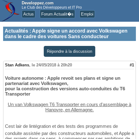
Developpez.com
Le Club des Développeurs et IT Pro
Actus
Forum Actualit�s
Emploi
Actualités
:
Apple signe un accord avec Volkswagen
dans le cadre des voitures Sans conducteur
Répondre à la discussion
Stan Adkens
,
le 24/05/2018 à 20h20
#1
Voiture autonome : Apple revoit ses plans et signe un
partenariat avec Volkswagen,
pour la construction des versions auto-conduites du T6
Transporter
Un van Volkswagen T6 Transporter en cours d'assemblage à
Hanovre, en Allemagne.
Cest lair de lintégration et des tests des programmes de
conduite assistée par des constructeurs automobiles, et Apple a
des projets dans ce sens, à commencer par ses ambitions de