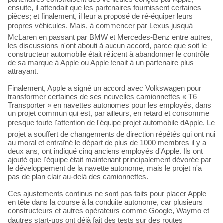
ensuite, il attendait que les partenaires fournissent certaines
pièces; et finalement, il leur a proposé de ré-équiper leurs
propres véhicules. Mais, à commencer par Lexus jusquà
McLaren en passant par BMW et Mercedes-Benz entre autres,
les discussions n'ont abouti à aucun accord, parce que soit le
constructeur automobile était réticent à abandonner le contrôle
de sa marque à Apple ou Apple tenait à un partenaire plus
attrayant.
Finalement, Apple a signé un accord avec Volkswagen pour
transformer certaines de ses nouvelles camionnettes « T6
Transporter » en navettes autonomes pour les employés, dans
un projet commun qui est, par ailleurs, en retard et consomme
presque toute l'attention de l'équipe projet automobile dApple. Le
projet a souffert de changements de direction répétés qui ont nui
au moral et entraîné le départ de plus de 1000 membres il y a
deux ans, ont indiqué cinq anciens employés d'Apple. Ils ont
ajouté que l'équipe était maintenant principalement dévorée par
le développement de la navette autonome, mais le projet n'a
pas de plan clair au-delà des camionnettes.
Ces ajustements continus ne sont pas faits pour placer Apple
en tête dans la course à la conduite autonome, car plusieurs
constructeurs et autres opérateurs comme Google, Waymo et
dautres start-ups ont déjà fait des tests sur des routes