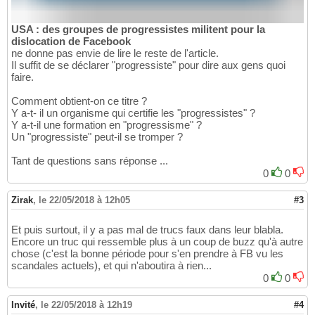
USA : des groupes de progressistes militent pour la
dislocation de Facebook
ne donne pas envie de lire le reste de l'article.
Il suffit de se déclarer "progressiste" pour dire aux gens quoi
faire.
Comment obtient-on ce titre ?
Y a-t- il un organisme qui certifie les "progressistes" ?
Y a-t-il une formation en "progressisme" ?
Un "progressiste" peut-il se tromper ?
Tant de questions sans réponse ...
0
0
Zirak
,
le 22/05/2018 à 12h05
#3
Et puis surtout, il y a pas mal de trucs faux dans leur blabla.
Encore un truc qui ressemble plus à un coup de buzz qu'à autre
chose (c'est la bonne période pour s'en prendre à FB vu les
scandales actuels), et qui n'aboutira à rien...
0
0
Invité
,
le 22/05/2018 à 12h19
#4