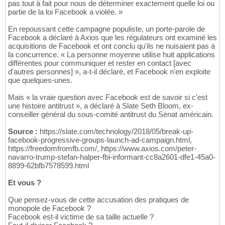
pas tout à fait pour nous de déterminer exactement quelle loi ou
partie de la loi Facebook a violée. »
En repoussant cette campagne populiste, un porte-parole de
Facebook a déclaré à Axios que les régulateurs ont examiné les
acquisitions de Facebook et ont conclu qu'ils ne nuisaient pas à
la concurrence. « La personne moyenne utilise huit applications
différentes pour communiquer et rester en contact [avec
d'autres personnes] », a-t-il déclaré, et Facebook n'en exploite
que quelques-unes.
Mais « la vraie question avec Facebook est de savoir si c'est
une histoire antitrust », a déclaré à Slate Seth Bloom, ex-
conseiller général du sous-comité antitrust du Sénat américain.
Source :
https://slate.com/technology/2018/05/break-up-
facebook-progressive-groups-launch-ad-campaign.html,
https://freedomfromfb.com/, https://www.axios.com/peter-
navarro-trump-stefan-halper-fbi-informant-cc8a2601-dfe1-45a0-
8899-62bfb7578599.html
Et vous ?
Que pensez-vous de cette accusation des pratiques de
monopole de Facebook ?
Facebook est-il victime de sa taille actuelle ?