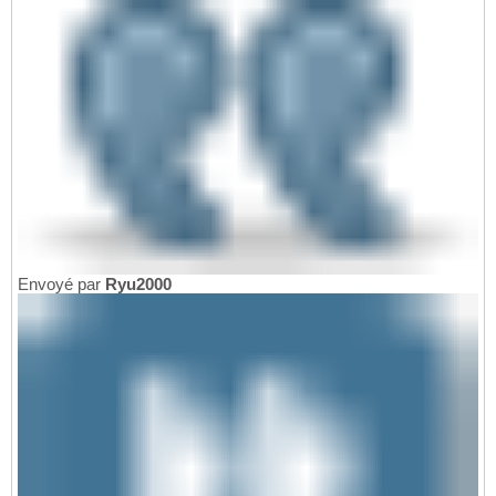
Envoyé par
Ryu2000