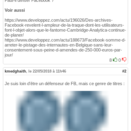
Faut-il diviser Facebook ?
Voir aussi
https://www.developpez.com/actu/196026/Des-archives-
Facebook-revelent-l-ampleur-de-la-traque-dont-les-utilisateurs-
font-l-objet-alors-que-le-fantome-Cambridge-Analytica-continue-
de-planer/
https://www.developpez.com/actu/188673/Facebook-somme-d-
arreter-le-pistage-des-internautes-en-Belgique-sans-leur-
consentement-sous-peine-d-amendes-de-250-000-euros-par-
jour/
8
0
kmedghaith
,
le 22/05/2018 à 11h46
#2
Je suis loin d'être un défenseur de FB, mais ce genre de titres :