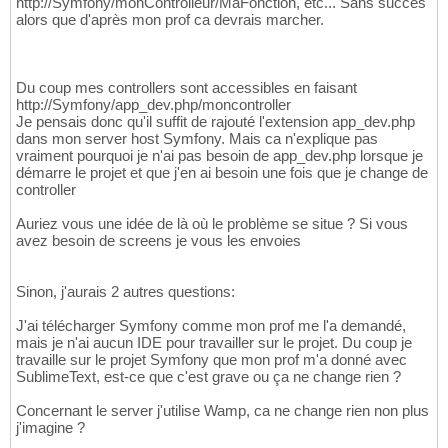
http://Symfony/monControlleur/MaFonction, etc... Sans succès
alors que d'après mon prof ca devrais marcher.
Du coup mes controllers sont accessibles en faisant
http://Symfony/app_dev.php/moncontroller
Je pensais donc qu'il suffit de rajouté l'extension app_dev.php
dans mon server host Symfony. Mais ca n'explique pas
vraiment pourquoi je n'ai pas besoin de app_dev.php lorsque je
démarre le projet et que j'en ai besoin une fois que je change de
controller
Auriez vous une idée de là où le problème se situe ? Si vous
avez besoin de screens je vous les envoies
Sinon, j'aurais 2 autres questions:
J'ai télécharger Symfony comme mon prof me l'a demandé,
mais je n'ai aucun IDE pour travailler sur le projet. Du coup je
travaille sur le projet Symfony que mon prof m'a donné avec
SublimeText, est-ce que c'est grave ou ça ne change rien ?
Concernant le server j'utilise Wamp, ca ne change rien non plus
j'imagine ?