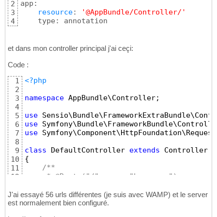
app:

2
resource
: 
'@AppBundle/Controller/'
3
    type: annotation
4
et dans mon controller principal j'ai ceçi:
Code :
<?php
1
2
namespace
 AppBundle\Controller;
3
4
use
 Sensio\Bundle\FrameworkExtraBundle\Confi
5
use
 Symfony\Bundle\FrameworkBundle\Controlle
6
use
 Symfony\Component\HttpFoundation\Request
7
8
class
 DefaultController 
extends
 Controller
9
{
10
/**
11
     * @Route("/", name="homepage")
12
     */
13
public
function
 indexAction
(
Request 
$req
14
J'ai essayé 56 urls différentes (je suis avec WAMP) et le server
{
est normalement bien configuré.
15
// replace this example code with wh
16