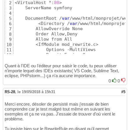
<VirtualHost *:
80
>

2
    ServerName symfony

3
4
    DocumentRoot /
var
/www/html/monprojet/web

5
	 <Directory /
var
/www/html/monprojet/
6
        AllowOverride None

7
        Order Allow,Deny

8
        Allow from All

9
        <IfModule mod_rewrite.c>

10
            Options -MultiViews

11
            RewriteEngine On

12
            RewriteCond %
{
REQUEST_FILENAME
}
 
13
            RewriteRule ^
(
.*
)
$ app.php 
[
QSA,
14
Quant à l'IDE ou l'éditeur pour saisir le code, tu peux utiliser
        </IfModule>

n'importe lequel des IDEs existants( VS Code, Sublime Text,
15
eclipse, PHPstorm...) ça n'a aucune importance.
    </Directory>

16
0
0
17
  <Directory /
var
/www/html/monprojet/web/bun
18
        <IfModule mod_rewrite.c>

19
RS-28
,
le 19/05/2018 à 15h31
#5
            RewriteEngine Off

20
        </IfModule>

21
Merci encore, désoler de persisté mais j'essaie de bien
    </Directory>

22
comprendre car je test malgré tout même en suivant les
23
exemples et ça ne va pas. J'essaie de trouver d'où vient le
</VirtualHost>
24
problème.
Tu insiste bien sur le RewriteRule en disant qu'il permet