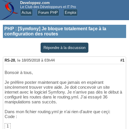
Developpez.com
Le Club des Développeurs et IT Pro
Actus
Forum PHP
Emploi
PHP
:
[Symfony] Je bloque totalement façe à la
configuration des routes
Répondre à la discussion
RS-28
,
le 18/05/2018 à 03h44
#1
Bonsoir à tous,
Je préfère poster maintenant que jamais en espérant
sincèrement trouver votre aide. Je doit concevoir un site
internet avec le logiciel Symfony. Je n'arrive pas dès le début à
configuré les routes dans le routing.yml. J'ai essayé 36
manipulations sans succès.
Dans mon fichier routing.yml je n'ai rien d'autre que ceçi:
Code :
1