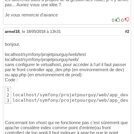
pas... Auriez vous une idée ?
Je vous remercie d'avance
0
0
armel18
,
le 18/05/2018 à 13h31
#2
bonjour,
localhost/symfony/projetpourguy/web/test
localhost/symfony/projetpourguy/web/
sans configurer le virtualhost, pour accéder à l'url il faut passer
par le front controller app_dev.php (en environnement de dev)
ou app.php (en environnement de prod):
Code :
1
localhost/symfony/projetpourguy/web/app_dev.p
2
localhost/symfony/projetpourguy/web/app_dev.p
3
Concernant ton vhost qui ne fonctionne pas c'est sûrement que
apache considère index comme point d'entrée(ou front
controller) de ton appli.Il faut indiquer à apache que le point