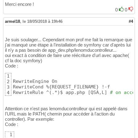
Merci encore !
0
0
armel18
,
le 18/05/2018 à 19h46
#4
Je suis soulager... Cependant mon prof me fait la remarque que
j'ai manqué une étape à l'installation de symfony car d'après lui
il n'y a pas besoin de app_dev.php/lenomducontrolleur...
oui exact à condition de faire une réécriture d'url avec apache(
cf la doc symfony)
Code :
1
RewriteEngine On

2
RewriteCond %
{
REQUEST_FILENAME
}
 !-f

3
RewriteRule ^
(
.*
)
$ app.php 
[
QSA,L
]
# on accèd
4
Attention ce n'est pas lenomducontrolleur qui est appelé dans
l'URL mais le PATH( chemin pour accéder à l'action du
controller). Par exemple:
Code :
1