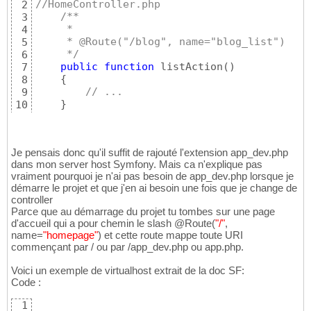
//HomeController.php
2
/**
3
     *
4
     * @Route("/blog", name="blog_list")
5
     */
6
public
function
 listAction
(
)
7
{
8
// ...
9
}
10
// pour appeler cette action dans le navigat
11
Je pensais donc qu'il suffit de rajouté l'extension app_dev.php
dans mon server host Symfony. Mais ca n'explique pas
vraiment pourquoi je n'ai pas besoin de app_dev.php lorsque je
démarre le projet et que j'en ai besoin une fois que je change de
controller
Parce que au démarrage du projet tu tombes sur une page
d'accueil qui a pour chemin le slash @Route
(
"/"
,
name=
"homepage"
)
et cette route mappe toute URI
commençant par / ou par /app_dev.php ou app.php.
Voici un exemple de virtualhost extrait de la doc SF:
Code :
1