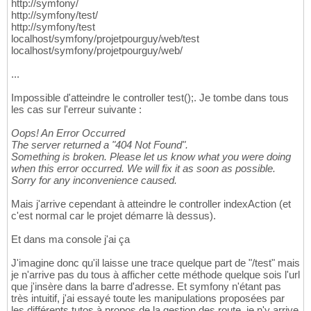
http://symfony/
echo
'heelo'
;
17
http://symfony/test/
return
$this
->render
(
'default/index.
18
http://symfony/test
'base_dir'
 => realpath
(
$this
->ge
19
localhost/symfony/projetpourguy/web/test
]
)
;
20
localhost/symfony/projetpourguy/web/
}
21
22
...
/**
23
    * @Route("/test")
24
Impossible d'atteindre le controller test();. Je tombe dans tous
    */
25
les cas sur l'erreur suivante :
public
function
 test
(
)
26
{
27
Oops! An Error Occurred
echo
'heeelooooo'
;
28
The server returned a "404 Not Found".
}
29
Something is broken. Please let us know what you were doing
}
30
when this error occurred. We will fix it as soon as possible.
Sorry for any inconvenience caused.
Mais j'arrive cependant à atteindre le controller indexAction (et
c'est normal car le projet démarre là dessus).
Et dans ma console j'ai ça
J'imagine donc qu'il laisse une trace quelque part de "/test" mais
je n'arrive pas du tous à afficher cette méthode quelque sois l'url
que j'insère dans la barre d'adresse. Et symfony n'étant pas
très intuitif, j'ai essayé toute les manipulations proposées par
les différents tutos à propos de la gestion des route, je n'y arrive