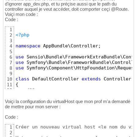
d'ignorer app_dev.php, et tu préçise aussi que le path du
controller auquel je veut accéder, doit comporter ceçi @Route.
Voiçi mon code :
Code :
1
<?php
2
3
namespace
 AppBundle\Controller;
4
5
use
 Sensio\Bundle\FrameworkExtraBundle\Confi
6
use
 Symfony\Bundle\FrameworkBundle\Controlle
7
use
 Symfony\Component\HttpFoundation\Request
8
9
class
 DefaultController 
extends
 Controller
10
{
11
/**
12
     * @Route("/", name="homepage")
13
     */
14
Voiçi la configuration du virtualHost que mon prof m'a demandé
public
function
 indexAction
(
Request 
$req
de mettre pour mon server :
15
{
16
Code :
// replace this example code with wh
17
echo
'heelo'
;
18
Créer un nouveau virtual host <le nom du vir
1
return
$this
->render
(
'default/index.
19
2
'base_dir'
 => realpath
(
$this
->ge
20