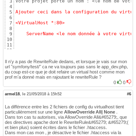
Votre projet porte un nom : <le nom de votre
3
]
)
;
21
4
}
22
Ajouter ceci dans la configuration du virtua
5
23
6
/**
24
<VirtualHost *:80> 
7
     * @Route("/test", name="test")
25
8
     */
26
    ServerName <le nom donnée à votre virtua
9
public
function
 test
(
Request 
$request
)
27
10
{
28
11
return
new
 Response
(
"Hello"
)
;
29
12
}
30
    DocumentRoot <le folder de votre virtual
13
}
?>
31
14
Il n'y a pas de RewriteRule dedans, et lorsque je vais sur mon
    <Directory <le folder de votre virtual h
url "symfony/test/" ca ne va toujours pas sans le app_dev.php,
15
du coup est-ce que je doit refaire un virtual host comme mon
16
prof m'a donné mais en rajoutant le rewriteRule ?
        AllowOverride All 
17
0
0
18
        Order Allow,Deny 
19
20
armel18
,
le 21/05/2018 à 15h52
#6
        Allow from All 
21
22
La différence entre les 2 fichiers de config du virtualhost tient
    </Directory> 
23
particulièrement sur une ligne
AllowOverride All| None
.
24
Dans ton cas tu autorises, via AllowOverride All&#65279;, que
25
des directives apache dont le RewriteRule&#65279; &#65279;(
26
et bien plus) soient écrites dans le fichier .htaccess.
   <Directory  "<le folder de votre virtual 
27
Dans mon cas mon , je désactive le fichier .htaccess via la