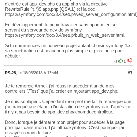
d'entrée est app_dev.php ou app.php via la directive
RewriteRule ^
(
.*
)
$ app.php
[
QSA,L
]
(cf la doc
https://symfony.com/doc/3.4/setup/web_server_configuration.html)
En développement, tu peux travailler sans apache en se
servant du serveur de dev de symfony
https://symfony.com/doc/3.4/setup/built_in_web_server.html.
Si tu commences un nouveau projet autant choisir symfony 4.x.
sa structuration est beaucoup plus simple et plus facile pour
débuter.
0
0
RS-28
,
le 18/05/2018 à 13h44
#3
Je te remercie Armel, j'ai réussi à accéder à un de mes
controllers "/Test" que j'ai créer en rajoutant app_dev.php.
Je suis soulager... Cependant mon prof me fait la remarque que
j'ai manqué une étape à l'installation de symfony car d'après lui
il n'y a pas besoin de app_dev.php/lenomducontrolleur...
Donc, lorsque je démarre mon projet pour accéder à la page
principal, dans mon url j'ai http://Symfony. C'est pourquoi j'ai
essayé en vain de faire