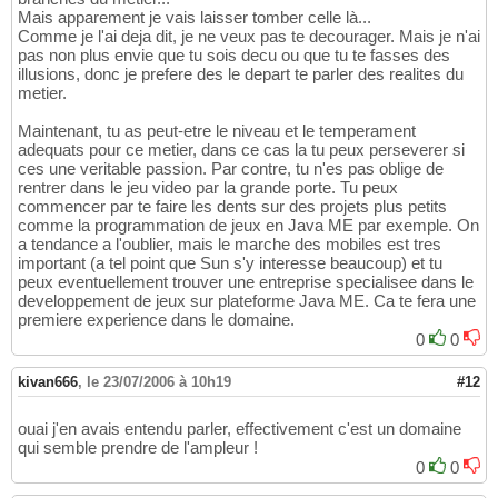
Mais apparement je vais laisser tomber celle là...
Comme je l'ai deja dit, je ne veux pas te decourager. Mais je n'ai
pas non plus envie que tu sois decu ou que tu te fasses des
illusions, donc je prefere des le depart te parler des realites du
metier.
Maintenant, tu as peut-etre le niveau et le temperament
adequats pour ce metier, dans ce cas la tu peux perseverer si
ces une veritable passion. Par contre, tu n'es pas oblige de
rentrer dans le jeu video par la grande porte. Tu peux
commencer par te faire les dents sur des projets plus petits
comme la programmation de jeux en Java ME par exemple. On
a tendance a l'oublier, mais le marche des mobiles est tres
important (a tel point que Sun s'y interesse beaucoup) et tu
peux eventuellement trouver une entreprise specialisee dans le
developpement de jeux sur plateforme Java ME. Ca te fera une
premiere experience dans le domaine.
0
0
kivan666
,
le 23/07/2006 à 10h19
#12
ouai j'en avais entendu parler, effectivement c'est un domaine
qui semble prendre de l'ampleur !
0
0