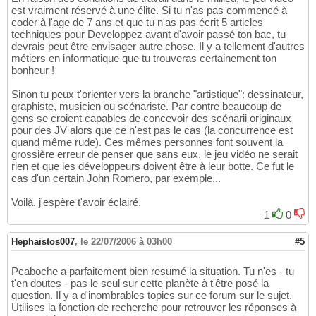
est vraiment réservé à une élite. Si tu n'as pas commencé à
coder à l'age de 7 ans et que tu n'as pas écrit 5 articles
techniques pour Developpez avant d'avoir passé ton bac, tu
devrais peut être envisager autre chose. Il y a tellement d'autres
métiers en informatique que tu trouveras certainement ton
bonheur !
Sinon tu peux t'orienter vers la branche "artistique": dessinateur,
graphiste, musicien ou scénariste. Par contre beaucoup de
gens se croient capables de concevoir des scénarii originaux
pour des JV alors que ce n'est pas le cas (la concurrence est
quand même rude). Ces mêmes personnes font souvent la
grossière erreur de penser que sans eux, le jeu vidéo ne serait
rien et que les développeurs doivent être à leur botte. Ce fut le
cas d'un certain John Romero, par exemple...
Voilà, j'espère t'avoir éclairé.
1
0
Hephaistos007
,
le 22/07/2006 à 03h00
#5
Pcaboche a parfaitement bien resumé la situation. Tu n'es - tu
t'en doutes - pas le seul sur cette planète à t'être posé la
question. Il y a d'inombrables topics sur ce forum sur le sujet.
Utilises la fonction de recherche pour retrouver les réponses à