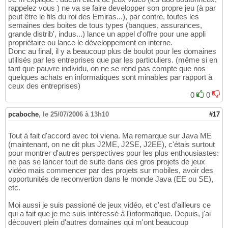
rappelez vous ) ne va se faire developper son propre jeu (à par
peut être le fils du roi des Emiras...), par contre, toutes les
semaines des boites de tous types (banques, assurances,
grande distrib', indus...) lance un appel d'offre pour une appli
propriétaire ou lance le développement en interne.
Donc au final, il y a beaucoup plus de boulot pour les domaines
utilisés par les entreprises que par les particuliers. (même si en
tant que pauvre individu, on ne se rend pas compte que nos
quelques achats en informatiques sont minables par rapport à
ceux des entreprises)
0
0
pcaboche
,
le 25/07/2006 à 13h10
#17
Tout à fait d'accord avec toi viena. Ma remarque sur Java ME
(maintenant, on ne dit plus J2ME, J2SE, J2EE), c'étais surtout
pour montrer d'autres perspectives pour les plus enthousiastes:
ne pas se lancer tout de suite dans des gros projets de jeux
vidéo mais commencer par des projets sur mobiles, avoir des
opportunités de reconvertion dans le monde Java (EE ou SE),
etc.
Moi aussi je suis passioné de jeux vidéo, et c'est d'ailleurs ce
qui a fait que je me suis intéressé à l'informatique. Depuis, j'ai
découvert plein d'autres domaines qui m'ont beaucoup