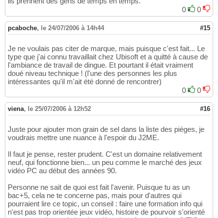
ils prennent des gens de temps en temps.
0
0
pcaboche
,
le 24/07/2006 à 14h44
#15
Je ne voulais pas citer de marque, mais puisque c'est fait... Le
type que j'ai connu travaillait chez Ubisoft et a quitté à cause de
l'ambiance de travail de dingue. Et pourtant il était vraiment
doué niveau technique ! (l'une des personnes les plus
intéressantes qu'il m'ait été donné de rencontrer)
0
0
viena
,
le 25/07/2006 à 12h52
#16
Juste pour ajouter mon grain de sel dans la liste des piéges, je
voudrais mettre une nuance à l'espoir du J2ME.
Il faut je pense, rester prudent. C'est un domaine relativement
neuf, qui fonctionne bien... un peu comme le marché des jeux
vidéo PC au début des années 90.
Personne ne sait de quoi est fait l'avenir. Puisque tu as un
bac+5, cela ne te concerne pas, mais pour d'autres qui
pourraient lire ce topic, un conseil : faire une formation info qui
n'est pas trop orientée jeux vidéo, histoire de pourvoir s'orienté