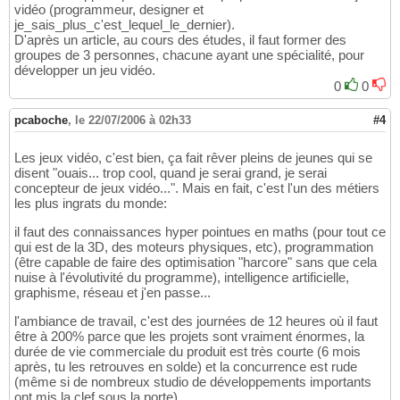
vidéo (programmeur, designer et
je_sais_plus_c'est_lequel_le_dernier).
D'après un article, au cours des études, il faut former des
groupes de 3 personnes, chacune ayant une spécialité, pour
développer un jeu vidéo.
0
0
pcaboche
,
le 22/07/2006 à 02h33
#4
Les jeux vidéo, c'est bien, ça fait rêver pleins de jeunes qui se
disent "ouais... trop cool, quand je serai grand, je serai
concepteur de jeux vidéo...". Mais en fait, c'est l'un des métiers
les plus ingrats du monde:
il faut des connaissances hyper pointues en maths (pour tout ce
qui est de la 3D, des moteurs physiques, etc), programmation
(être capable de faire des optimisation "harcore" sans que cela
nuise à l'évolutivité du programme), intelligence artificielle,
graphisme, réseau et j'en passe...
l'ambiance de travail, c'est des journées de 12 heures où il faut
être à 200% parce que les projets sont vraiment énormes, la
durée de vie commerciale du produit est très courte (6 mois
après, tu les retrouves en solde) et la concurrence est rude
(même si de nombreux studio de développements importants
ont mis la clef sous la porte)