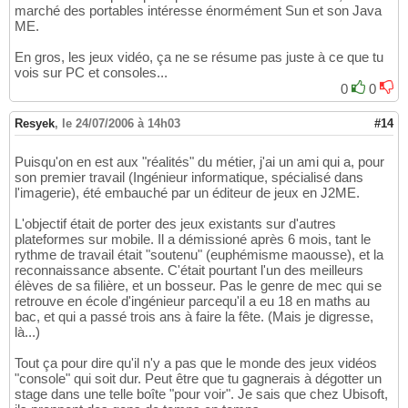
marché des portables intéresse énormément Sun et son Java
ME.
En gros, les jeux vidéo, ça ne se résume pas juste à ce que tu
vois sur PC et consoles...
0
0
Resyek
,
le 24/07/2006 à 14h03
#14
Puisqu'on en est aux "réalités" du métier, j'ai un ami qui a, pour
son premier travail (Ingénieur informatique, spécialisé dans
l'imagerie), été embauché par un éditeur de jeux en J2ME.
L'objectif était de porter des jeux existants sur d'autres
plateformes sur mobile. Il a démissioné après 6 mois, tant le
rythme de travail était "soutenu" (euphémisme maousse), et la
reconnaissance absente. C'était pourtant l'un des meilleurs
élèves de sa filière, et un bosseur. Pas le genre de mec qui se
retrouve en école d'ingénieur parcequ'il a eu 18 en maths au
bac, et qui a passé trois ans à faire la fête. (Mais je digresse,
là...)
Tout ça pour dire qu'il n'y a pas que le monde des jeux vidéos
"console" qui soit dur. Peut être que tu gagnerais à dégotter un
stage dans une telle boîte "pour voir". Je sais que chez Ubisoft,