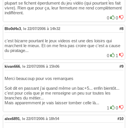
plupart se fichent éperdument du jeu vidéo (qui pourtant les fait
vivre). Rien que pour ça, leur fermeture me rend complètement
indifférent.
0
0
Blo0d4x3
,
le 22/07/2006 à 14h32
#8
c'est bizarre pourtant le jeux videos est une des loisirs qui
marchent le mieux. Et on me fera pas croire que c'est a cause
du piratage...
0
1
kivan666
,
le 22/07/2006 à 15h06
#9
Merci beaucoup pour vos remarques
Soit dit en passant j'ai quand même un bac+5... enfin bientôt...
c'est pour cela que je me renseigne un peu sur toutes les
branches du métier...
Mais apparemment je vais laisser tomber celle là...
1
0
alex6891
,
le 22/07/2006 à 18h54
#10