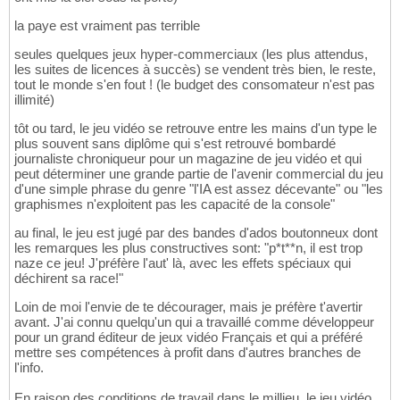
la paye est vraiment pas terrible
seules quelques jeux hyper-commerciaux (les plus attendus,
les suites de licences à succès) se vendent très bien, le reste,
tout le monde s'en fout ! (le budget des consomateur n'est pas
illimité)
tôt ou tard, le jeu vidéo se retrouve entre les mains d'un type le
plus souvent sans diplôme qui s'est retrouvé bombardé
journaliste chroniqueur pour un magazine de jeu vidéo et qui
peut déterminer une grande partie de l'avenir commercial du jeu
d'une simple phrase du genre "l'IA est assez décevante" ou "les
graphismes n'exploitent pas les capacité de la console"
au final, le jeu est jugé par des bandes d'ados boutonneux dont
les remarques les plus constructives sont: "p*t**n, il est trop
naze ce jeu! J'préfère l'aut' là, avec les effets spéciaux qui
déchirent sa race!"
Loin de moi l'envie de te décourager, mais je préfère t'avertir
avant. J'ai connu quelqu'un qui a travaillé comme développeur
pour un grand éditeur de jeux vidéo Français et qui a préféré
mettre ses compétences à profit dans d'autres branches de
l'info.
En raison des conditions de travail dans le millieu, le jeu vidéo