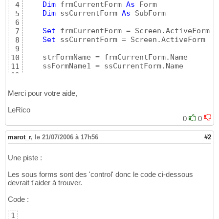
Dim
 frmCurrentForm 
As
 Form

4
Dim
 ssCurrentForm 
As
 SubForm

5
6
Set
 frmCurrentForm = Screen.ActiveForm

7
Set
 ssCurrentForm = Screen.ActiveForm

8
9
    strFormName = frmCurrentForm.Name

10
    ssFormName1 = ssCurrentForm.Name

11
12
    MsgBox 
""
 & strFormName & 
" - "
 & ssForm
13
14
Merci pour votre aide,
End
Function
15
LeRico
0
0
marot_r
,
le 21/07/2006 à 17h56
#2
Une piste :
Les sous forms sont des 'control' donc le code ci-dessous
devrait t'aider à trouver.
Code :
1