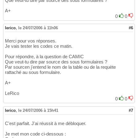
Que veut-tu dire par source des sous formulaires ?
A+
0
0
lerico
,
le 24/07/2006 à 11h06
#6
Merci pour vos réponses.
Je vais tester les codes ce matin.
Pour répondre, à la question de CAMIC
Que veut-tu dire par source des sous formulaires ?
Par sourcen j'entend le nom de la table ou de la requète
rattaché au sous formulaire.
A+
LeRico
0
0
lerico
,
le 24/07/2006 à 15h41
#7
C'est parfait. J'ai réussit à me débloquer.
Je met mon code ci-dessous :