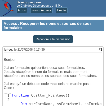
Developpez.com
Le Club des Développeurs et IT Pro
Actus
Forum Access
Emploi
Access
:
Récupérer les noms et sources de sous
formulaire
Répondre à la discussion
lerico
,
le 21/07/2006 à 17h39
#1
Bonjour,
J'ai un formulaire qui contient deux sous-formulaires.
Je sais récupérer le nom du formulaire mais comment
récupére-t-on les noms et les sources des sous formulaires.
J'ai essayé un début de code mais cela ne marche pas :
Code :
Function
 Quitter_Pointage
(
)
1
2
Dim
 strFormName, ssFormName1, ssFormName
3