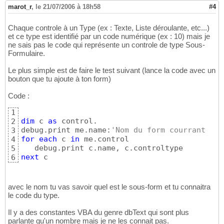
marot_r
,
le 21/07/2006 à 18h58
#4
Chaque controle à un Type (ex : Texte, Liste déroulante, etc...)
et ce type est identifié par un code numérique (ex : 10) mais je
ne sais pas le code qui représente un controle de type Sous-
Formulaire.
Le plus simple est de faire le test suivant (lance la code avec un
bouton que tu ajoute à ton form)
Code :
1
dim
 c 
as
 control.

2
debug.print me.name:
'Nom du form courrant
3
for
each
 c 
in
 me.control

4
5
next
 c
6
avec le nom tu vas savoir quel est le sous-form et tu connaitra
le code du type.
Il y a des constantes VBA du genre dbText qui sont plus
parlante qu'un nombre mais je ne les connait pas.