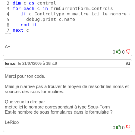
dim
 c 
as
2
for
each
 c 
in
 frmCurrentForm.controls

3
if
 c.ControlType = mettre ici le nombre co
4
     debug.print c.name

5
end
if
6
next
 c
7
A+
0
0
lerico
,
le 21/07/2006 à 18h19
#3
Merci pour ton code.
Mais je n'arrive pas à trouver le moyen de ressortir les noms et
sources des sous formualires.
Que veux tu dire par
mettre ici le nombre correspondant à type Sous-Form
Est-le nombre de sous formulaires dans le formulaire ?
LeRico
0
0