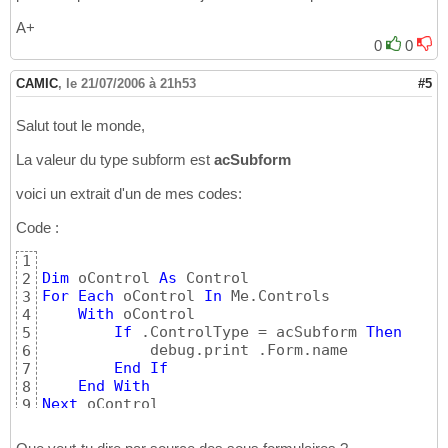
A+
0
0
CAMIC
,
le 21/07/2006 à 21h53
#5
Salut tout le monde,
La valeur du type subform est
acSubform
voici un extrait d'un de mes codes:
Code :
1
Dim
 oControl 
As
2
For
Each
 oControl 
In
 Me.Controls

3
With
 oControl

4
If
 .ControlType = acSubform 
Then
5
            debug.print .Form.name

6
End
If
7
End
With
8
Next
 oControl
9