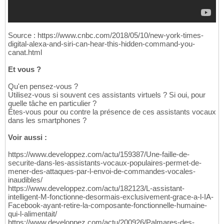
Source : https://www.cnbc.com/2018/05/10/new-york-times-
digital-alexa-and-siri-can-hear-this-hidden-command-you-
canat.html
Et vous ?
Qu'en pensez-vous ?
Utilisez-vous si souvent ces assistants virtuels ? Si oui, pour
quelle tâche en particulier ?
Êtes-vous pour ou contre la présence de ces assistants vocaux
dans les smartphones ?
Voir aussi :
https://www.developpez.com/actu/159387/Une-faille-de-
securite-dans-les-assistants-vocaux-populaires-permet-de-
mener-des-attaques-par-l-envoi-de-commandes-vocales-
inaudibles/
https://www.developpez.com/actu/182123/L-assistant-
intelligent-M-fonctionne-desormais-exclusivement-grace-a-l-IA-
Facebook-ayant-retire-la-composante-fonctionnelle-humaine-
qui-l-alimentait/
https://www.developpez.com/actu/200926/Palmares-des-