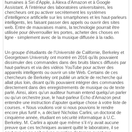
humaines à Siri d'Apple, à Alexa d'Amazon et à Google
Assistant. À l'intérieur des laboratoires universitaires, les
chercheurs ont pu activer secrètement les systèmes
d'intelligence artificielle sur les smartphones et les haut-parleurs
intelligents, les faisant passer des appels ou ouvrir des sites
web. Entre de mauvaises mains, la technologie pourrait être
utilisée pour déverrouiller les portes, acheter des choses en
ligne - simplement avec de la musique diffusée à la radio.
Un groupe d'étudiants de l'Université de Californie, Berkeley et
Georgetown University ont montré en 2016 qu'ils pouvaient
dissimuler des commandes dans des bruits blancs diffusés par
haut-parleurs et via des vidéos YouTube pour activer des
appareils intelligents ou ouvrir un site Web. Certains de ces
chercheurs de Berkeley ont publié un article de recherche qui
allait plus loin, disant qu'ils pouvaient intégrer des commandes
directement dans des enregistrements de musique ou de texte
parlé. Ainsi, alors qu'un auditeur humain entend quelqu'un parler
ou qu'un orchestre joue, le haut-parleur Echo d'Amazon peut
entendre une instruction d'ajouter quelque chose à votre liste de
courses. « Nous voulions voir si nous pouvions le rendre
encore plus furtif », a déclaré Nicholas Carlini, un doctorat de
cinquième année, étudiant en sécurité informatique à U.C.
Berkeley. M. Carlini a ajouté que même s'il n'y avait aucune
preuve que ces techniques avaient quitté le laboratoire, il se