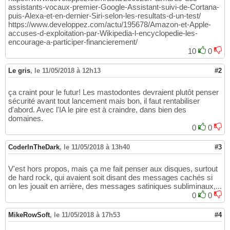
assistants-vocaux-premier-Google-Assistant-suivi-de-Cortana-
puis-Alexa-et-en-dernier-Siri-selon-les-resultats-d-un-test/
https://www.developpez.com/actu/195678/Amazon-et-Apple-
accuses-d-exploitation-par-Wikipedia-l-encyclopedie-les-
encourage-a-participer-financierement/
10
0
Le gris
,
le 11/05/2018 à 12h13
#2
ça craint pour le futur! Les mastodontes devraient plutôt penser
sécurité avant tout lancement mais bon, il faut rentabiliser
d'abord. Avec l'IA le pire est à craindre, dans bien des
domaines.
0
0
CoderInTheDark
,
le 11/05/2018 à 13h40
#3
V'est hors propos, mais ça me fait penser aux disques, surtout
de hard rock, qui avaient soit disant des messages cachés si
on les jouait en arrière, des messages satiniques subliminaux,...
0
0
MikeRowSoft
,
le 11/05/2018 à 17h53
#4