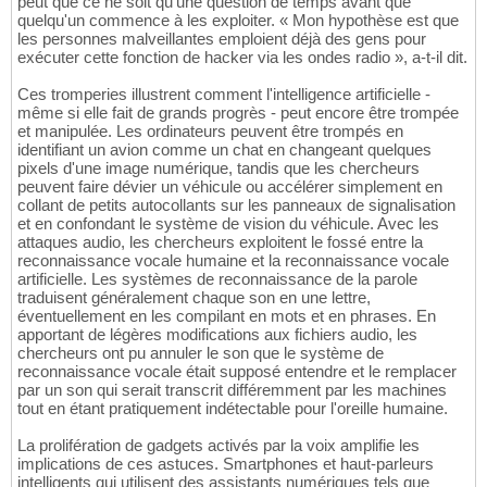
peut que ce ne soit qu'une question de temps avant que
quelqu'un commence à les exploiter. « Mon hypothèse est que
les personnes malveillantes emploient déjà des gens pour
exécuter cette fonction de hacker via les ondes radio », a-t-il dit.
Ces tromperies illustrent comment l'intelligence artificielle -
même si elle fait de grands progrès - peut encore être trompée
et manipulée. Les ordinateurs peuvent être trompés en
identifiant un avion comme un chat en changeant quelques
pixels d'une image numérique, tandis que les chercheurs
peuvent faire dévier un véhicule ou accélérer simplement en
collant de petits autocollants sur les panneaux de signalisation
et en confondant le système de vision du véhicule. Avec les
attaques audio, les chercheurs exploitent le fossé entre la
reconnaissance vocale humaine et la reconnaissance vocale
artificielle. Les systèmes de reconnaissance de la parole
traduisent généralement chaque son en une lettre,
éventuellement en les compilant en mots et en phrases. En
apportant de légères modifications aux fichiers audio, les
chercheurs ont pu annuler le son que le système de
reconnaissance vocale était supposé entendre et le remplacer
par un son qui serait transcrit différemment par les machines
tout en étant pratiquement indétectable pour l'oreille humaine.
La prolifération de gadgets activés par la voix amplifie les
implications de ces astuces. Smartphones et haut-parleurs
intelligents qui utilisent des assistants numériques tels que