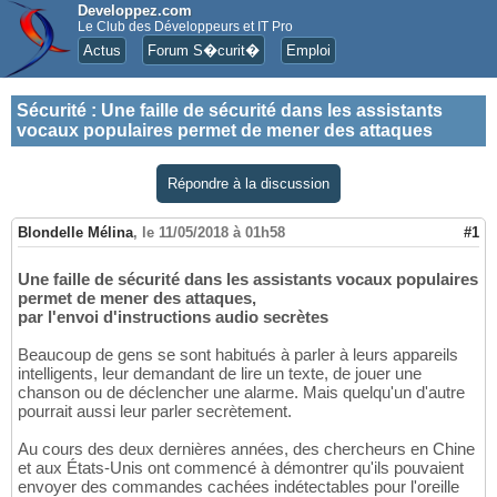
Developpez.com
Le Club des Développeurs et IT Pro
Actus
Forum S�curit�
Emploi
Sécurité
:
Une faille de sécurité dans les assistants
vocaux populaires permet de mener des attaques
Répondre à la discussion
Blondelle Mélina
,
le 11/05/2018 à 01h58
#1
Une faille de sécurité dans les assistants vocaux populaires
permet de mener des attaques,
par l'envoi d'instructions audio secrètes
Beaucoup de gens se sont habitués à parler à leurs appareils
intelligents, leur demandant de lire un texte, de jouer une
chanson ou de déclencher une alarme. Mais quelqu'un d'autre
pourrait aussi leur parler secrètement.
Au cours des deux dernières années, des chercheurs en Chine
et aux États-Unis ont commencé à démontrer qu'ils pouvaient
envoyer des commandes cachées indétectables pour l'oreille