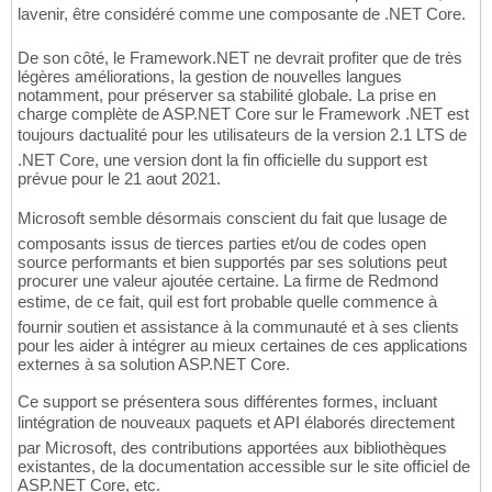
lavenir, être considéré comme une composante de .NET Core.
De son côté, le Framework.NET ne devrait profiter que de très
légères améliorations, la gestion de nouvelles langues
notamment, pour préserver sa stabilité globale. La prise en
charge complète de ASP.NET Core sur le Framework .NET est
toujours dactualité pour les utilisateurs de la version 2.1 LTS de
.NET Core, une version dont la fin officielle du support est
prévue pour le 21 aout 2021.
Microsoft semble désormais conscient du fait que lusage de
composants issus de tierces parties et/ou de codes open
source performants et bien supportés par ses solutions peut
procurer une valeur ajoutée certaine. La firme de Redmond
estime, de ce fait, quil est fort probable quelle commence à
fournir soutien et assistance à la communauté et à ses clients
pour les aider à intégrer au mieux certaines de ces applications
externes à sa solution ASP.NET Core.
Ce support se présentera sous différentes formes, incluant
lintégration de nouveaux paquets et API élaborés directement
par Microsoft, des contributions apportées aux bibliothèques
existantes, de la documentation accessible sur le site officiel de
ASP.NET Core, etc.