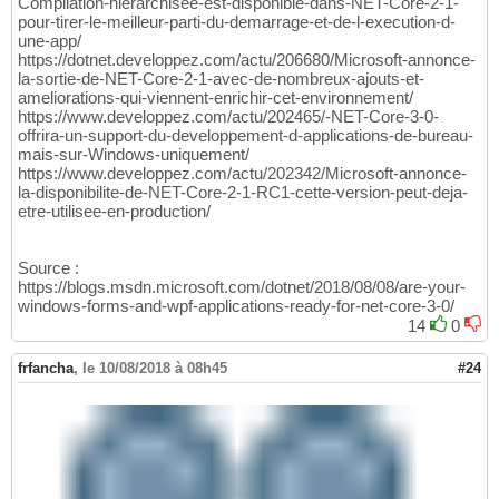
Compilation-hierarchisee-est-disponible-dans-NET-Core-2-1-
pour-tirer-le-meilleur-parti-du-demarrage-et-de-l-execution-d-
une-app/
https://dotnet.developpez.com/actu/206680/Microsoft-annonce-
la-sortie-de-NET-Core-2-1-avec-de-nombreux-ajouts-et-
ameliorations-qui-viennent-enrichir-cet-environnement/
https://www.developpez.com/actu/202465/-NET-Core-3-0-
offrira-un-support-du-developpement-d-applications-de-bureau-
mais-sur-Windows-uniquement/
https://www.developpez.com/actu/202342/Microsoft-annonce-
la-disponibilite-de-NET-Core-2-1-RC1-cette-version-peut-deja-
etre-utilisee-en-production/
Source :
https://blogs.msdn.microsoft.com/dotnet/2018/08/08/are-your-
windows-forms-and-wpf-applications-ready-for-net-core-3-0/
14
0
frfancha
,
le 10/08/2018 à 08h45
#24