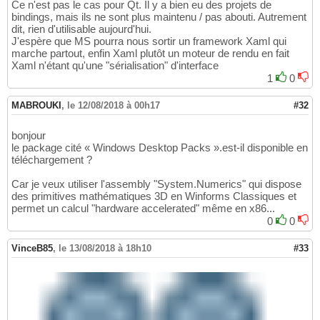
Ce n'est pas le cas pour Qt. Il y a bien eu des projets de
bindings, mais ils ne sont plus maintenu / pas abouti. Autrement
dit, rien d'utilisable aujourd'hui.
J'espère que MS pourra nous sortir un framework Xaml qui
marche partout, enfin Xaml plutôt un moteur de rendu en fait
Xaml n'étant qu'une "sérialisation" d'interface
1
0
MABROUKI
,
le 12/08/2018 à 00h17
#32
bonjour
le package cité « Windows Desktop Packs ».est-il disponible en
téléchargement ?
Car je veux utiliser l'assembly "System.Numerics" qui dispose
des primitives mathématiques 3D en Winforms Classiques et
permet un calcul "hardware accelerated" même en x86...
0
0
VinceB85
,
le 13/08/2018 à 18h10
#33