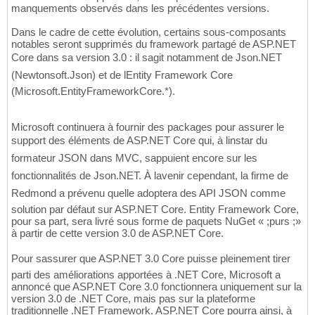
manquements observés dans les précédentes versions.
Dans le cadre de cette évolution, certains sous-composants
notables seront supprimés du framework partagé de ASP.NET
Core dans sa version 3.0 : il sagit notamment de Json.NET
(Newtonsoft.Json) et de lEntity Framework Core
(Microsoft.EntityFrameworkCore.*).
Microsoft continuera à fournir des packages pour assurer le
support des éléments de ASP.NET Core qui, à linstar du
formateur JSON dans MVC, sappuient encore sur les
fonctionnalités de Json.NET. À lavenir cependant, la firme de
Redmond a prévenu quelle adoptera des API JSON comme
solution par défaut sur ASP.NET Core. Entity Framework Core,
pour sa part, sera livré sous forme de paquets NuGet « ;purs ;»
à partir de cette version 3.0 de ASP.NET Core.
Pour sassurer que ASP.NET 3.0 Core puisse pleinement tirer
parti des améliorations apportées à .NET Core, Microsoft a
annoncé que ASP.NET Core 3.0 fonctionnera uniquement sur la
version 3.0 de .NET Core, mais pas sur la plateforme
traditionnelle .NET Framework. ASP.NET Core pourra ainsi, à