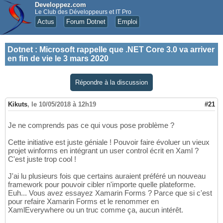
Developpez.com
Le Club des Développeurs et IT Pro
Actus
Forum Dotnet
Emploi
Dotnet
:
Microsoft rappelle que .NET Core 3.0 va arriver
en fin de vie le 3 mars 2020
Répondre à la discussion
Kikuts
,
le 10/05/2018 à 12h19
#21
Je ne comprends pas ce qui vous pose problème ?
Cette initiative est juste géniale ! Pouvoir faire évoluer un vieux
projet winforms en intégrant un user control écrit en Xaml ?
C'est juste trop cool !
J'ai lu plusieurs fois que certains auraient préféré un nouveau
framework pour pouvoir cibler n'importe quelle plateforme.
Euh... Vous avez essayez Xamarin Forms ? Parce que si c'est
pour refaire Xamarin Forms et le renommer en
XamlEverywhere ou un truc comme ça, aucun intérêt.