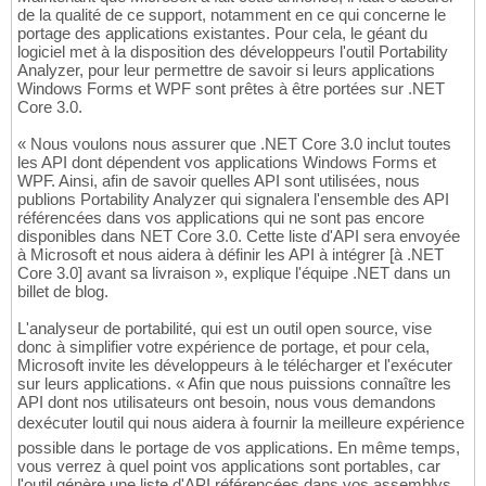
de la qualité de ce support, notamment en ce qui concerne le
portage des applications existantes. Pour cela, le géant du
logiciel met à la disposition des développeurs l'outil Portability
Analyzer, pour leur permettre de savoir si leurs applications
Windows Forms et WPF sont prêtes à être portées sur .NET
Core 3.0.
« Nous voulons nous assurer que .NET Core 3.0 inclut toutes
les API dont dépendent vos applications Windows Forms et
WPF. Ainsi, afin de savoir quelles API sont utilisées, nous
publions Portability Analyzer qui signalera l'ensemble des API
référencées dans vos applications qui ne sont pas encore
disponibles dans NET Core 3.0. Cette liste d'API sera envoyée
à Microsoft et nous aidera à définir les API à intégrer [à .NET
Core 3.0] avant sa livraison », explique l'équipe .NET dans un
billet de blog.
L'analyseur de portabilité, qui est un outil open source, vise
donc à simplifier votre expérience de portage, et pour cela,
Microsoft invite les développeurs à le télécharger et l'exécuter
sur leurs applications. « Afin que nous puissions connaître les
API dont nos utilisateurs ont besoin, nous vous demandons
dexécuter loutil qui nous aidera à fournir la meilleure expérience
possible dans le portage de vos applications. En même temps,
vous verrez à quel point vos applications sont portables, car
l'outil génère une liste d'API référencées dans vos assemblys,