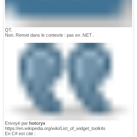
QT.
Non. Remet dans le contexte : pas en .NET .
Envoyé par
hotcryx
https://en.wikipedia.org/wiki/List_of_widget_toolkits
En C# est cité :