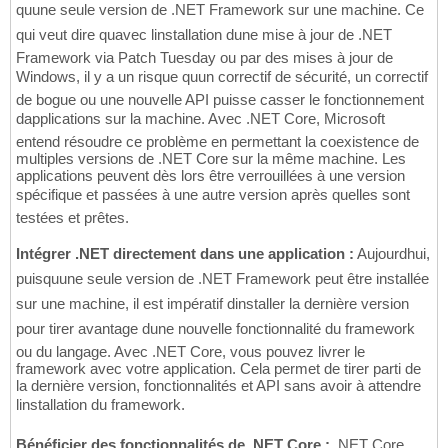
quune seule version de .NET Framework sur une machine. Ce
qui veut dire quavec linstallation dune mise à jour de .NET
Framework via Patch Tuesday ou par des mises à jour de
Windows, il y a un risque quun correctif de sécurité, un correctif
de bogue ou une nouvelle API puisse casser le fonctionnement
dapplications sur la machine. Avec .NET Core, Microsoft
entend résoudre ce problème en permettant la coexistence de
multiples versions de .NET Core sur la même machine. Les
applications peuvent dès lors être verrouillées à une version
spécifique et passées à une autre version après quelles sont
testées et prêtes.
Intégrer .NET directement dans une application :
Aujourdhui,
puisquune seule version de .NET Framework peut être installée
sur une machine, il est impératif dinstaller la dernière version
pour tirer avantage dune nouvelle fonctionnalité du framework
ou du langage. Avec .NET Core, vous pouvez livrer le
framework avec votre application. Cela permet de tirer parti de
la dernière version, fonctionnalités et API sans avoir à attendre
linstallation du framework.
Bénéficier des fonctionnalités de .NET Core :
.NET Core