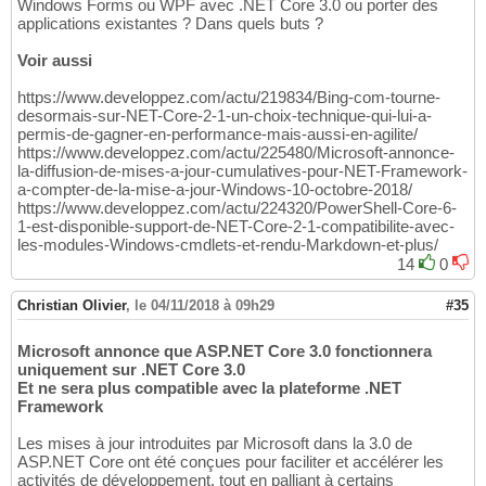
Windows Forms ou WPF avec .NET Core 3.0 ou porter des
applications existantes ? Dans quels buts ?
Voir aussi
https://www.developpez.com/actu/219834/Bing-com-tourne-
desormais-sur-NET-Core-2-1-un-choix-technique-qui-lui-a-
permis-de-gagner-en-performance-mais-aussi-en-agilite/
https://www.developpez.com/actu/225480/Microsoft-annonce-
la-diffusion-de-mises-a-jour-cumulatives-pour-NET-Framework-
a-compter-de-la-mise-a-jour-Windows-10-octobre-2018/
https://www.developpez.com/actu/224320/PowerShell-Core-6-
1-est-disponible-support-de-NET-Core-2-1-compatibilite-avec-
les-modules-Windows-cmdlets-et-rendu-Markdown-et-plus/
14
0
Christian Olivier
,
le 04/11/2018 à 09h29
#35
Microsoft annonce que ASP.NET Core 3.0 fonctionnera
uniquement sur .NET Core 3.0
Et ne sera plus compatible avec la plateforme .NET
Framework
Les mises à jour introduites par Microsoft dans la 3.0 de
ASP.NET Core ont été conçues pour faciliter et accélérer les
activités de développement, tout en palliant à certains