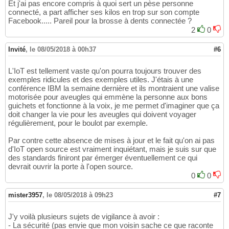
Et j'ai pas encore compris à quoi sert un pèse personne
connecté, a part afficher ses kilos en trop sur son compte
Facebook..... Pareil pour la brosse à dents connectée ?
2
0
Invité
,
le 08/05/2018 à 00h37
#6
L'IoT est tellement vaste qu'on pourra toujours trouver des
exemples ridicules et des exemples utiles. J'étais à une
conférence IBM la semaine dernière et ils montraient une valise
motorisée pour aveugles qui emmène la personne aux bons
guichets et fonctionne à la voix, je me permet d'imaginer que ça
doit changer la vie pour les aveugles qui doivent voyager
régulièrement, pour le boulot par exemple.
Par contre cette absence de mises à jour et le fait qu'on ai pas
d'IoT open source est vraiment inquiétant, mais je suis sur que
des standards finiront par émerger éventuellement ce qui
devrait ouvrir la porte à l'open source.
0
0
mister3957
,
le 08/05/2018 à 09h23
#7
J'y voilà plusieurs sujets de vigilance à avoir :
- La sécurité (pas envie que mon voisin sache ce que raconte