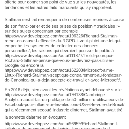
offerte pour donner son point de vue sur les nouveautés, les
tendances et les autres faits marquants qui sy rapportent.
Stallman sest fait remarquer à de nombreuses reprises à cause
de son franc-parler et de ses prises de position « ;radicales ;»
sur des sujets concernant par exemple
https://www.developpez.com/actu/196326/Richard-Stallman-
remet-en-cause-l-efficacite-du-RGPD-il-veut-plutot-une-loi-qui-
empeche-les-systemes-de-collecter-des-donnees-
personnelles/, les raisons qui devraient pousser le public à
https://www.developpez.com/actu/111877/Trolldi-pourquoi-
Richard-Stallman-pense-que-vous-ne-devriez-pas-utiliser-
Google/ ou encore la
https://www.developpez.com/actu/162203/Microsoft-aime-
Linux-Richard-Stallman-sceptique-contrairement-au-fondateur-
de-Canonical-qui-a-deja-accepte-de-travailler-avec-Microsoft/.
En 2016 déjà, bien avant les révélations ayant débouché sur le
https://www.developpez.com/actu/194138/Cambridge-
Analytica-aurait-fait-du-profilage-de-50-millions-d-utilisateurs-de-
Facebook-pour-influer-sur-les-elections-US-et-le-vote-du-Brexit/
qui a récemment secoué lindustrie dInternet, Stallman avait tiré
la sonnette dalarme en évoquant
https://www.developpez.com/actu/96959/Richard-Stallman-l-
initiateur-du-mouvement-du-logiciel-libre-recommande-d-