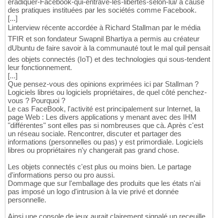
eradiquer-Facebook-qui-entrave-les-libertes-selon-lui/ à cause
des pratiques instituées par les sociétés comme Facebook.
[...]
Linterview récente accordée à Richard Stallman par le média
TFIR et son fondateur Swapnil Bhartiya a permis au créateur
dUbuntu de faire savoir à la communauté tout le mal quil pensait
des objets connectés (IoT) et des technologies qui sous-tendent
leur fonctionnement.
[...]
Que pensez-vous des opinions exprimées ici par Stallman ?
Logiciels libres ou logiciels propriétaires, de quel côté penchez-
vous ? Pourquoi ?
Le cas FaceBook, l'activité est principalement sur Internet, la
page Web : Les divers applications y menant avec des IHM
"différentes" sont elles pas si nombreuses que cà. Après c'est
un réseau sociale. Rencontrer, discuter et partager des
informations (personnelles ou pas) y est primordiale. Logiciels
libres ou propriétaires n'y changerait pas grand chose.
Les objets connectés c'est plus ou moins bien. Le partage
d'informations perso ou pro aussi.
Dommage que sur l'emballage des produits que les états n'ai
pas imposé un logo d'intrusion à la vie privé et donnée
personnelle.
Ainsi une console de jeux aurait clairement signalé un receuille