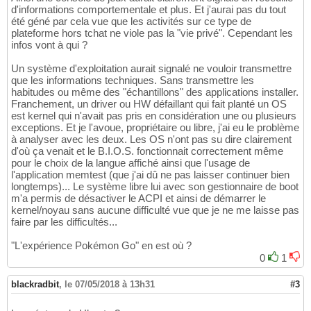
d'informations comportementale et plus. Et j'aurai pas du tout
été géné par cela vue que les activités sur ce type de
plateforme hors tchat ne viole pas la "vie privé". Cependant les
infos vont à qui ?
Un système d'exploitation aurait signalé ne vouloir transmettre
que les informations techniques. Sans transmettre les
habitudes ou même des "échantillons" des applications installer.
Franchement, un driver ou HW défaillant qui fait planté un OS
est kernel qui n'avait pas pris en considération une ou plusieurs
exceptions. Et je l'avoue, propriétaire ou libre, j'ai eu le problème
à analyser avec les deux. Les OS n'ont pas su dire clairement
d'où ça venait et le B.I.O.S. fonctionnait correctement même
pour le choix de la langue affiché ainsi que l'usage de
l'application memtest (que j'ai dû ne pas laisser continuer bien
longtemps)... Le système libre lui avec son gestionnaire de boot
m'a permis de désactiver le ACPI et ainsi de démarrer le
kernel/noyau sans aucune difficulté vue que je ne me laisse pas
faire par les difficultés...
"L'expérience Pokémon Go" en est où ?
0
1
blackradbit
,
le 07/05/2018 à 13h31
#3