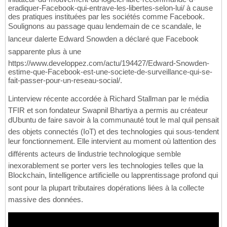
eradiquer-Facebook-qui-entrave-les-libertes-selon-lui/ à cause
des pratiques instituées par les sociétés comme Facebook.
Soulignons au passage quau lendemain de ce scandale, le
lanceur dalerte Edward Snowden a déclaré que Facebook
sapparente plus à une
https://www.developpez.com/actu/194427/Edward-Snowden-
estime-que-Facebook-est-une-societe-de-surveillance-qui-se-
fait-passer-pour-un-reseau-social/.
Linterview récente accordée à Richard Stallman par le média
TFIR et son fondateur Swapnil Bhartiya a permis au créateur
dUbuntu de faire savoir à la communauté tout le mal quil pensait
des objets connectés (IoT) et des technologies qui sous-tendent
leur fonctionnement. Elle intervient au moment où lattention des
différents acteurs de lindustrie technologique semble
inexorablement se porter vers les technologies telles que la
Blockchain, lintelligence artificielle ou lapprentissage profond qui
sont pour la plupart tributaires dopérations liées à la collecte
massive des données.