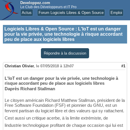
Developpez.com
Le Club des Développeurs et IT Pro
Actus
Forum Logiciels Libres & Open Source
Emploi
Logiciels Libres & Open Source
:
L'IoT est un danger
pour la vie privée, une technologie à risque accordant
peu de place aux logiciels libres
Répondre à la discussion
Christian Olivier
,
le 07/05/2018 à 12h07
#1
L'IoT est un danger pour la vie privée, une technologie à
risque accordant peu de place aux logiciels libres
Daprès Richard Stallman
Le citoyen américain Richard Matthew Stallman, président de la
Free Software Foundation (FSF) et pionnier du GNU, est un
fervent partisan du logiciel libre et des valeurs qui sy rattachent.
Cest aussi un critique acerbe, à la limite extrémiste, de
lindustrie technologique profitant de chaque occasion qui lui est