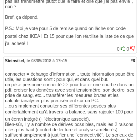
pas les transmettre plutôt que le faire et dire que j'ai pas envie",
non ?
Bref, ça dépend.
P.S.: Moi je vote pour 5 de remise quand on lâche son code
postal chez IKEA ! Et 15 pour que l'on réutilise la liste de ce que
j'ai acheté !
0
0
Steinvikel
,
le 08/05/2018 à 17h15
#8
connecter = échange d'information... toute information peux être
utile, les questions sont : pour qui, et dans quel but.
un pèse personne connecté >> pour tracer une courbe dans un
pdf, croiser les données avec sont tensiomètre, son dextro, ses
prise de sang, etc... transférer les mesures brutes et les
calculer/analyser plus précisément sur un PC.
...ou simplement consulter ses différentes pesées plus
confortablement qu'à travers la balance, sans rajouter 100 pour
un écran intégré (+l'électronique associé).
Bien-sûr, il y a nombre de dérives possibles, mais les 2 raisons
cités plus haut (confort de lecture et analyse améliorés)
suffisent amplement à justifier une "connectivité". Le serieux de