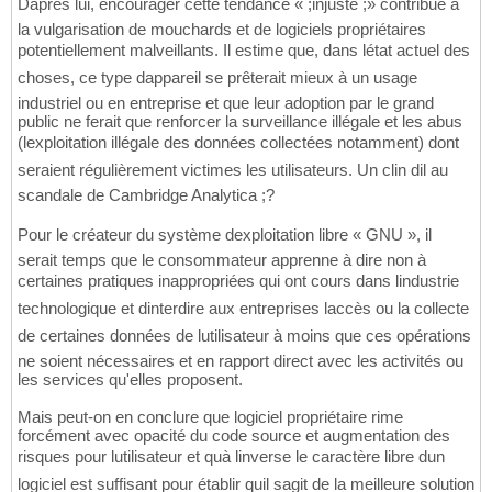
Daprès lui, encourager cette tendance « ;injuste ;» contribue à
la vulgarisation de mouchards et de logiciels propriétaires
potentiellement malveillants. Il estime que, dans létat actuel des
choses, ce type dappareil se prêterait mieux à un usage
industriel ou en entreprise et que leur adoption par le grand
public ne ferait que renforcer la surveillance illégale et les abus
(lexploitation illégale des données collectées notamment) dont
seraient régulièrement victimes les utilisateurs. Un clin dil au
scandale de Cambridge Analytica ;?
Pour le créateur du système dexploitation libre « GNU », il
serait temps que le consommateur apprenne à dire non à
certaines pratiques inappropriées qui ont cours dans lindustrie
technologique et dinterdire aux entreprises laccès ou la collecte
de certaines données de lutilisateur à moins que ces opérations
ne soient nécessaires et en rapport direct avec les activités ou
les services qu'elles proposent.
Mais peut-on en conclure que logiciel propriétaire rime
forcément avec opacité du code source et augmentation des
risques pour lutilisateur et quà linverse le caractère libre dun
logiciel est suffisant pour établir quil sagit de la meilleure solution