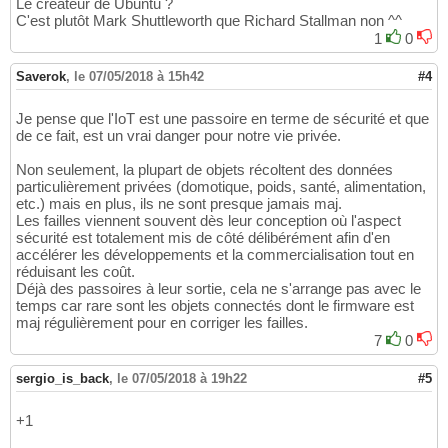
Le créateur de Ubuntu ?
C'est plutôt Mark Shuttleworth que Richard Stallman non ^^
1
0
Saverok
,
le 07/05/2018 à 15h42
#4
Je pense que l'IoT est une passoire en terme de sécurité et que
de ce fait, est un vrai danger pour notre vie privée.
Non seulement, la plupart de objets récoltent des données
particulièrement privées (domotique, poids, santé, alimentation,
etc.) mais en plus, ils ne sont presque jamais maj.
Les failles viennent souvent dès leur conception où l'aspect
sécurité est totalement mis de côté délibérément afin d'en
accélérer les développements et la commercialisation tout en
réduisant les coût.
Déjà des passoires à leur sortie, cela ne s'arrange pas avec le
temps car rare sont les objets connectés dont le firmware est
maj régulièrement pour en corriger les failles.
7
0
sergio_is_back
,
le 07/05/2018 à 19h22
#5
+1