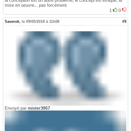
la conception est un autre problème, le concept est éthique, la
mise en oeuvre... pas forcément.
1
0
Saverok
,
le 09/05/2018 à 11h08
#9
Envoyé par
mister3957