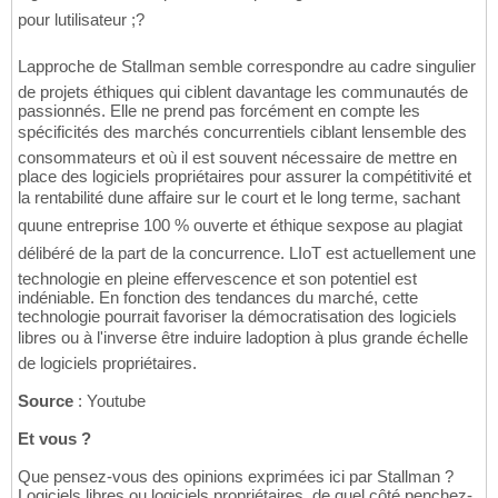
pour lutilisateur ;?
Lapproche de Stallman semble correspondre au cadre singulier
de projets éthiques qui ciblent davantage les communautés de
passionnés. Elle ne prend pas forcément en compte les
spécificités des marchés concurrentiels ciblant lensemble des
consommateurs et où il est souvent nécessaire de mettre en
place des logiciels propriétaires pour assurer la compétitivité et
la rentabilité dune affaire sur le court et le long terme, sachant
quune entreprise 100 % ouverte et éthique sexpose au plagiat
délibéré de la part de la concurrence. LIoT est actuellement une
technologie en pleine effervescence et son potentiel est
indéniable. En fonction des tendances du marché, cette
technologie pourrait favoriser la démocratisation des logiciels
libres ou à l'inverse être induire ladoption à plus grande échelle
de logiciels propriétaires.
Source
: Youtube
Et vous ?
Que pensez-vous des opinions exprimées ici par Stallman ?
Logiciels libres ou logiciels propriétaires, de quel côté penchez-