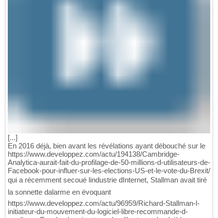
[...]
En 2016 déjà, bien avant les révélations ayant débouché sur le
https://www.developpez.com/actu/194138/Cambridge-
Analytica-aurait-fait-du-profilage-de-50-millions-d-utilisateurs-de-
Facebook-pour-influer-sur-les-elections-US-et-le-vote-du-Brexit/
qui a récemment secoué lindustrie dInternet, Stallman avait tiré
la sonnette dalarme en évoquant
https://www.developpez.com/actu/96959/Richard-Stallman-l-
initiateur-du-mouvement-du-logiciel-libre-recommande-d-