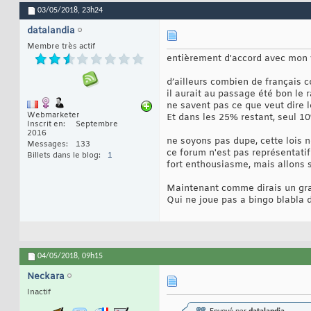
03/05/2018,
23h24
datalandia
Membre très actif
entièrement d'accord avec mon
d’ailleurs combien de français 
il aurait au passage été bon le
ne savent pas ce que veut dire l
Webmarketer
Et dans les 25% restant, seul 10%
Inscrit en
Septembre
2016
ne soyons pas dupe, cette lois 
Messages
133
ce forum n'est pas représentati
Billets dans le blog
1
fort enthousiasme, mais allons s
Maintenant comme dirais un gran
Qui ne joue pas a bingo blabla 
04/05/2018,
09h15
Neckara
Inactif