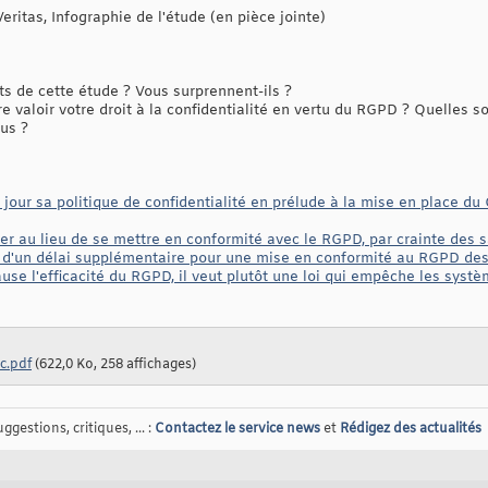
itas, Infographie de l'étude (en pièce jointe)
s de cette étude ? Vous surprennent-ils ?
valoir votre droit à la confidentialité en vertu du RGPD ? Quelles s
us ?
jour sa politique de confidentialité en prélude à la mise en place d
er au lieu de se mettre en conformité avec le RGPD, par crainte des
r d'un délai supplémentaire pour une mise en conformité au RGPD de
use l'efficacité du RGPD, il veut plutôt une loi qui empêche les syst
c.pdf
(622,0 Ko, 258 affichages)
gestions, critiques, ... :
Contactez le service news
et
Rédigez des actualités