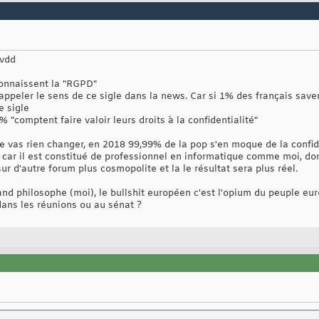
 vdd
connaissent la "RGPD"
 rappeler le sens de ce sigle dans la news. Car si 1% des français sa
e sigle
 "comptent faire valoir leurs droits à la confidentialité"
ne vas rien changer, en 2018 99,99% de la pop s'en moque de la confi
f car il est constitué de professionnel en informatique comme moi, do
ur d'autre forum plus cosmopolite et la le résultat sera plus réel.
d philosophe (moi), le bullshit européen c'est l'opium du peuple eu
dans les réunions ou au sénat ?