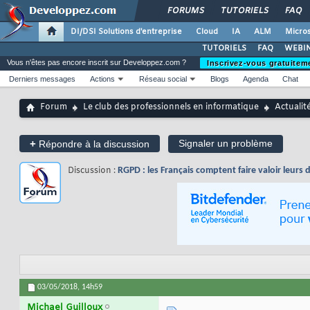
FORUMS
TUTORIELS
FAQ
DI/DSI Solutions d'entreprise
Cloud
IA
ALM
Micros
TUTORIELS
FAQ
WEBIN
Vous n'êtes pas encore inscrit sur Developpez.com ?
Inscrivez-vous gratuitem
Derniers messages
Actions
Réseau social
Blogs
Agenda
Chat
Forum
Le club des professionnels en informatique
Actualit
+
Signaler un problème
Répondre à la discussion
Discussion :
RGPD : les Français comptent faire valoir leurs d
03/05/2018,
14h59
Michael Guilloux