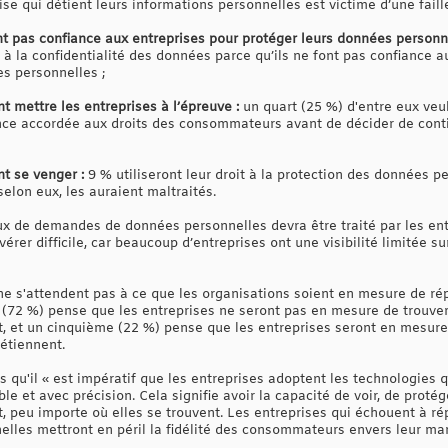
ise qui détient leurs informations personnelles est victime d’une faille
 pas confiance aux entreprises pour protéger leurs données personne
it à la confidentialité des données parce qu’ils ne font pas confiance 
s personnelles ;
 mettre les entreprises à l’épreuve :
un quart (25 %) d'entre eux veul
nce accordée aux droits des consommateurs avant de décider de contin
t se venger :
9 % utiliseront leur droit à la protection des données 
 selon eux, les auraient maltraités.
ux de demandes de données personnelles devra être traité par les ent
érer difficile, car beaucoup d’entreprises ont une visibilité limitée s
e s'attendent pas à ce que les organisations soient en mesure de ré
 (72 %) pense que les entreprises ne seront pas en mesure de trouve
t, et un cinquième (22 %) pense que les entreprises seront en mesure
étiennent.
 qu'il « est impératif que les entreprises adoptent les technologies 
le et avec précision. Cela signifie avoir la capacité de voir, de proté
t, peu importe où elles se trouvent. Les entreprises qui échouent à
lles mettront en péril la fidélité des consommateurs envers leur marq