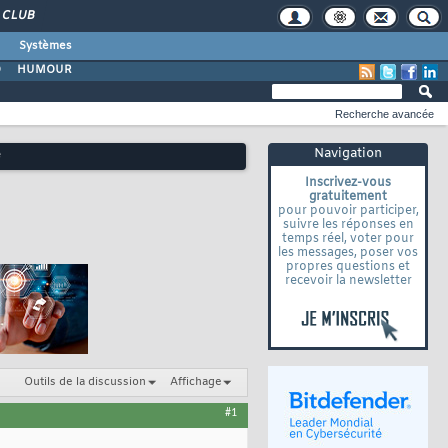
CLUB
Systèmes
O
HUMOUR
Recherche avancée
Navigation
é
Inscrivez-vous
gratuitement
pour pouvoir participer,
suivre les réponses en
temps réel, voter pour
les messages, poser vos
propres questions et
recevoir la newsletter
Outils de la discussion
Affichage
#1