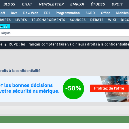
BLOGS
CHAT
NEWSLETTER
EMPLOI
ÉTUDES
DROIT
oft
Java
Dév. Web
EDI
Programmation
SGBD
Office
Mobiles
AIRES
LIVRES
TÉLÉCHARGEMENTS
SOURCES
DÉBATS
WIKI
DIC
ent !
Règles
és
RGPD : les Français comptent faire valoir leurs droits à la confidentialit
roits à la confidentialité