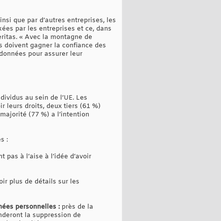
nsi que par d’autres entreprises, les
es par les entreprises et ce, dans
eritas. « Avec la montagne de
s doivent gagner la confiance des
données pour assurer leur
dividus au sein de l’UE. Les
r leurs droits, deux tiers (61 %)
ajorité (77 %) a l’intention
s :
 pas à l’aise à l’idée d’avoir
ir plus de détails sur les
nées personnelles :
près de la
nderont la suppression de