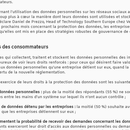
ateurs.
rnant l’utilisation des données personnelles sur les réseaux sociaux ai
 plus à cœur la manière dont leurs données sont utilisées et stocké
, déclare Daniel de Prezzo, Head of Technology Southern Europe chez V
 prochains mois concernant la protection des données, les entreprise
’elles ont mis en place des stratégies robustes de gouvernance de 
ns des consommateurs
 qui collectent, traitent et stockent les données personnelles des in
eux de voir leurs droits renforcés : pour ceux qui désirent faire valoi
ux données personnelles qu’une entreprise détient sur eux, quand la m
vertu de la nouvelle réglementation.
'exercice de leurs droits à la protection des données sont les suivante
 données personnelles :
plus de la moitié des répondants (55 %) ne sont
s entre les mains d’un système sur lequel ils n’ont aucun contrôle ;
de données détenu par les entreprises :
la moitié (50 %) souhaite avo
 que les entreprises détiennent sur eux ;
ugmentent la probabilité de recevoir des demandes concernant les don
ants exerceront leur droit d’accès aux données personnelles ou dema