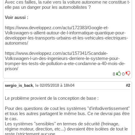
Avec ces failles, la ruée vers la voiture autonome ne constitue t-
elle pas un danger pour les automobilistes ?
Voir aussi :
https://www.developpez.com/actu/172383/Google-et-
Volkswagen-s-allient-autour-de-l-informatique-quantique-pour-
developper-les-transports-urbains-et-les-vehicules-electriques-
autonomes/
https://www.developpez.com/actu/157341/Scandale-
Volkswagen-l-un-des-ingenieurs-derriere-le-systeme-pour-
tromper-les-tests-de-pollution-a-ete-condamne-a-40-mois-de-
prison/
8
0
sergio_is_back
,
le 02/05/2018 à 18h04
#2
Le problème provient de la conception de base :
Pour des questions de cout les systèmes "d'infodivertissement"
et tous les autres partagent le même bus. Ce ne devrai pas être
le cas.
Les systèmes "sensibles" en termes de sécurité (freinage,
régime moteur, direction, etc...) devraient être isolées de tout le
reste (strictement aucune