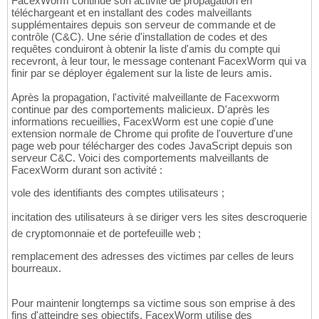
FacexWorm continue son activité de propagation en
téléchargeant et en installant des codes malveillants
supplémentaires depuis son serveur de commande et de
contrôle (C&C). Une série d'installation de codes et des
requêtes conduiront à obtenir la liste d'amis du compte qui
recevront, à leur tour, le message contenant FacexWorm qui va
finir par se déployer également sur la liste de leurs amis.
Après la propagation, l'activité malveillante de Facexworm
continue par des comportements malicieux. D'après les
informations recueillies, FacexWorm est une copie d'une
extension normale de Chrome qui profite de l'ouverture d'une
page web pour télécharger des codes JavaScript depuis son
serveur C&C. Voici des comportements malveillants de
FacexWorm durant son activité :
vole des identifiants des comptes utilisateurs ;
incitation des utilisateurs à se diriger vers les sites descroquerie
de cryptomonnaie et de portefeuille web ;
remplacement des adresses des victimes par celles de leurs
bourreaux.
Pour maintenir longtemps sa victime sous son emprise à des
fins d'atteindre ses objectifs, FacexWorm utilise des