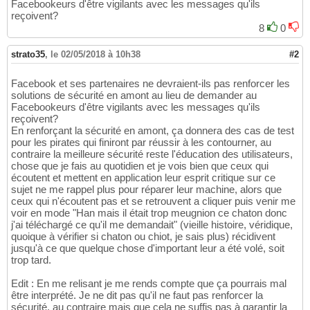
Facebookeurs d'être vigilants avec les messages qu'ils
reçoivent?
8
0
strato35
,
le 02/05/2018 à 10h38
#2
Facebook et ses partenaires ne devraient-ils pas renforcer les
solutions de sécurité en amont au lieu de demander au
Facebookeurs d'être vigilants avec les messages qu'ils
reçoivent?
En renforçant la sécurité en amont, ça donnera des cas de test
pour les pirates qui finiront par réussir à les contourner, au
contraire la meilleure sécurité reste l'éducation des utilisateurs,
chose que je fais au quotidien et je vois bien que ceux qui
écoutent et mettent en application leur esprit critique sur ce
sujet ne me rappel plus pour réparer leur machine, alors que
ceux qui n'écoutent pas et se retrouvent a cliquer puis venir me
voir en mode "Han mais il était trop meugnion ce chaton donc
j'ai téléchargé ce qu'il me demandait" (vieille histoire, véridique,
quoique à vérifier si chaton ou chiot, je sais plus) récidivent
jusqu'à ce que quelque chose d'important leur a été volé, soit
trop tard.
Edit : En me relisant je me rends compte que ça pourrais mal
être interprété. Je ne dit pas qu'il ne faut pas renforcer la
sécurité, au contraire mais que cela ne suffis pas à garantir la