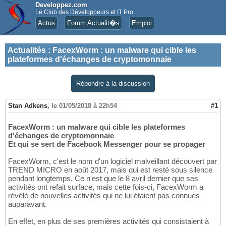
Developpez.com
Le Club des Développeurs et IT Pro
Actus
Forum Actualit�s
Emploi
Actualités
:
FacexWorm : un malware qui cible les
plateformes d'échanges de cryptomonnaie
Répondre à la discussion
Stan Adkens
,
le 01/05/2018 à 22h54
#1
FacexWorm : un malware qui cible les plateformes
d'échanges de cryptomonnaie
Et qui se sert de Facebook Messenger pour se propager
FacexWorm, c'est le nom d'un logiciel malveillant découvert par
TREND MICRO en août 2017, mais qui est resté sous silence
pendant longtemps. Ce n'est que le 8 avril dernier que ses
activités ont refait surface, mais cette fois-ci, FacexWorm a
révélé de nouvelles activités qui ne lui étaient pas connues
auparavant.
En effet, en plus de ses premières activités qui consistaient à