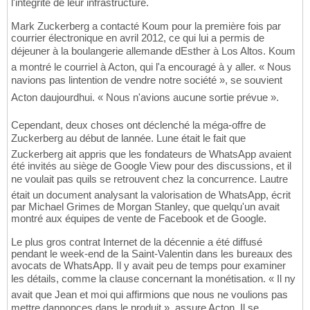
l'intégrité de leur infrastructure.
Mark Zuckerberg a contacté Koum pour la première fois par
courrier électronique en avril 2012, ce qui lui a permis de
déjeuner à la boulangerie allemande dEsther à Los Altos. Koum
a montré le courriel à Acton, qui l'a encouragé à y aller. « Nous
navions pas lintention de vendre notre société », se souvient
Acton daujourdhui. « Nous n'avions aucune sortie prévue ».
Cependant, deux choses ont déclenché la méga-offre de
Zuckerberg au début de lannée. Lune était le fait que
Zuckerberg ait appris que les fondateurs de WhatsApp avaient
été invités au siège de Google View pour des discussions, et il
ne voulait pas quils se retrouvent chez la concurrence. Lautre
était un document analysant la valorisation de WhatsApp, écrit
par Michael Grimes de Morgan Stanley, que quelqu'un avait
montré aux équipes de vente de Facebook et de Google.
Le plus gros contrat Internet de la décennie a été diffusé
pendant le week-end de la Saint-Valentin dans les bureaux des
avocats de WhatsApp. Il y avait peu de temps pour examiner
les détails, comme la clause concernant la monétisation. « Il ny
avait que Jean et moi qui affirmions que nous ne voulions pas
mettre dannonces dans le produit », assure Acton. Il se