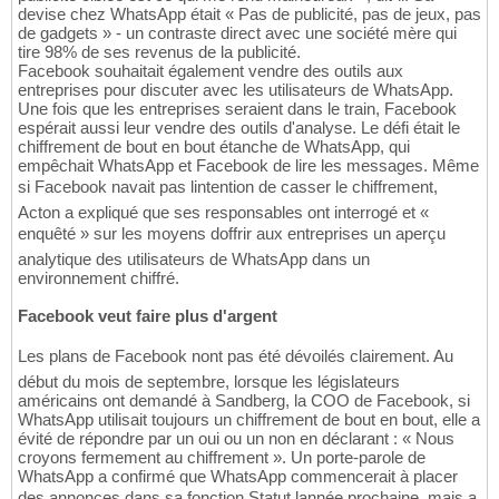
devise chez WhatsApp était « Pas de publicité, pas de jeux, pas
de gadgets » - un contraste direct avec une société mère qui
tire 98% de ses revenus de la publicité.
Facebook souhaitait également vendre des outils aux
entreprises pour discuter avec les utilisateurs de WhatsApp.
Une fois que les entreprises seraient dans le train, Facebook
espérait aussi leur vendre des outils d'analyse. Le défi était le
chiffrement de bout en bout étanche de WhatsApp, qui
empêchait WhatsApp et Facebook de lire les messages. Même
si Facebook navait pas lintention de casser le chiffrement,
Acton a expliqué que ses responsables ont interrogé et «
enquêté » sur les moyens doffrir aux entreprises un aperçu
analytique des utilisateurs de WhatsApp dans un
environnement chiffré.
Facebook veut faire plus d'argent
Les plans de Facebook nont pas été dévoilés clairement. Au
début du mois de septembre, lorsque les législateurs
américains ont demandé à Sandberg, la COO de Facebook, si
WhatsApp utilisait toujours un chiffrement de bout en bout, elle a
évité de répondre par un oui ou un non en déclarant : « Nous
croyons fermement au chiffrement ». Un porte-parole de
WhatsApp a confirmé que WhatsApp commencerait à placer
des annonces dans sa fonction Statut lannée prochaine, mais a