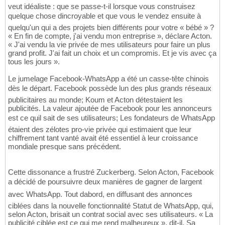
veut idéaliste : que se passe-t-il lorsque vous construisez
quelque chose dincroyable et que vous le vendez ensuite à
quelqu'un qui a des projets bien différents pour votre « bébé » ?
« En fin de compte, j'ai vendu mon entreprise », déclare Acton.
« J'ai vendu la vie privée de mes utilisateurs pour faire un plus
grand profit. J'ai fait un choix et un compromis. Et je vis avec ça
tous les jours ».
Le jumelage Facebook-WhatsApp a été un casse-tête chinois
dès le départ. Facebook possède lun des plus grands réseaux
publicitaires au monde; Koum et Acton détestaient les
publicités. La valeur ajoutée de Facebook pour les annonceurs
est ce quil sait de ses utilisateurs; Les fondateurs de WhatsApp
étaient des zélotes pro-vie privée qui estimaient que leur
chiffrement tant vanté avait été essentiel à leur croissance
mondiale presque sans précédent.
Cette dissonance a frustré Zuckerberg. Selon Acton, Facebook
a décidé de poursuivre deux manières de gagner de largent
avec WhatsApp. Tout dabord, en diffusant des annonces
ciblées dans la nouvelle fonctionnalité Statut de WhatsApp, qui,
selon Acton, brisait un contrat social avec ses utilisateurs. « La
publicité ciblée est ce qui me rend malheureux », dit-il. Sa