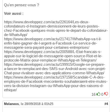
Qu'en pensez-vous ?
Voir aussi :
https://www.developpez.com/actu/226164/Les-deux-
cofondateurs-d-Instagram-demissionnent-de-leurs-postes-
chez-Facebook-quelques-mois-apres-le-depart-du-cofondateur-
de-WhatsApp/
https://www.developpez.com/actu/217417/WhatsApp-va-t-il-
enfin-faire-gagner-de-l-argent-a-Facebook-Le-service-de-
messagerie-sera-payant-pour-certaines-entreprises/
https://www.developpez.com/actu/200588/L-Etat-francais-s-
appuie-sur-le-logiciel-de-messagerie-open-source-Riot-et-le-
protocole-Matrix-pour-remplacer-WhatsApp-et-Telegram/
https://www.developpez.com/actu/199915/Google-se-prepare-
a-lancer-le-remplacant-des-SMS-sur-Android-avec-son-projet-
Chat-pour-rivaliser-avec-des-applications-comme-WhatsApp/
https://www.developpez.com/actu/197158/Scandale-C-A-des-
employes-de-Facebook-mecontents-souhaiteraient-etre-mutes-
vers-la-division-Instagram-ou-WhatsApp-pour-des-raisons-d-
ethique/
16
0
Melaneos
,
le 28/09/2018 à 01h25
#4