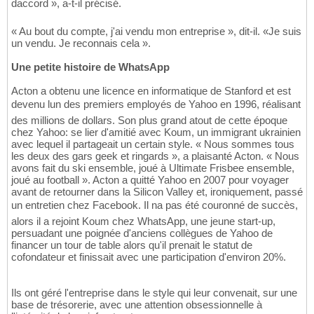
daccord », a-t-il précisé.
« Au bout du compte, j'ai vendu mon entreprise », dit-il. «Je suis
un vendu. Je reconnais cela ».
Une petite histoire de WhatsApp
Acton a obtenu une licence en informatique de Stanford et est
devenu lun des premiers employés de Yahoo en 1996, réalisant
des millions de dollars. Son plus grand atout de cette époque
chez Yahoo: se lier d'amitié avec Koum, un immigrant ukrainien
avec lequel il partageait un certain style. « Nous sommes tous
les deux des gars geek et ringards », a plaisanté Acton. « Nous
avons fait du ski ensemble, joué à Ultimate Frisbee ensemble,
joué au football ». Acton a quitté Yahoo en 2007 pour voyager
avant de retourner dans la Silicon Valley et, ironiquement, passé
un entretien chez Facebook. Il na pas été couronné de succès,
alors il a rejoint Koum chez WhatsApp, une jeune start-up,
persuadant une poignée d'anciens collègues de Yahoo de
financer un tour de table alors qu'il prenait le statut de
cofondateur et finissait avec une participation d'environ 20%.
Ils ont géré l'entreprise dans le style qui leur convenait, sur une
base de trésorerie, avec une attention obsessionnelle à