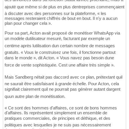
ajouté que même si de plus en plus dentreprises commençaient
à discuter avec des personnes sur la plateforme, « les
messages resteraient chiffrés de bout en bout. Il n'y a aucun
plan pour changer cela ».
Pour sa part, Acton avait proposé de monétiser WhatsApp via
un modèle dutilisateur mesuré, facturant par exemple un
centime après lutilisation dun certain nombre de messages
gratuits. « Vous le construisez une fois, il fonctionne partout
dans le monde », dit Acton. « Vous navez pas besoin dune
force de vente sophistiquée. Cest une affaire très simple ».
Mais Sandberg nétait pas daccord avec ce plan, prétextant quil
ne saurait être satisfaisant à grande échelle. Pour Acton, cela
signifiait clairement quil ne pourrait pas générer autant dargent
quun autre plan de monétisation.
« Ce sont des hommes d'affaires, ce sont de bons hommes
d'affaires. Ils représentent simplement un ensemble de
pratiques commerciales, de principes et déthique, et des
politiques avec lesquelles je ne suis pas nécessairement