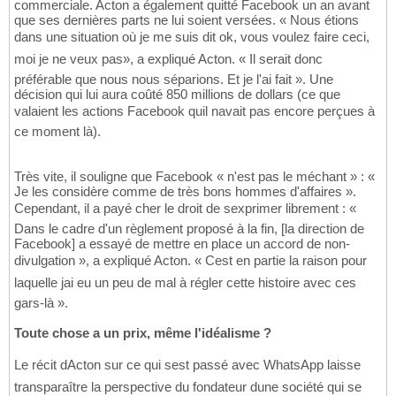
commerciale. Acton a également quitté Facebook un an avant
que ses dernières parts ne lui soient versées. « Nous étions
dans une situation où je me suis dit ok, vous voulez faire ceci,
moi je ne veux pas», a expliqué Acton. « Il serait donc
préférable que nous nous séparions. Et je l'ai fait ». Une
décision qui lui aura coûté 850 millions de dollars (ce que
valaient les actions Facebook quil navait pas encore perçues à
ce moment là).
Très vite, il souligne que Facebook « n'est pas le méchant » : «
Je les considère comme de très bons hommes d'affaires ».
Cependant, il a payé cher le droit de sexprimer librement : «
Dans le cadre d'un règlement proposé à la fin, [la direction de
Facebook] a essayé de mettre en place un accord de non-
divulgation », a expliqué Acton. « Cest en partie la raison pour
laquelle jai eu un peu de mal à régler cette histoire avec ces
gars-là ».
Toute chose a un prix, même l'idéalisme ?
Le récit dActon sur ce qui sest passé avec WhatsApp laisse
transparaître la perspective du fondateur dune société qui se