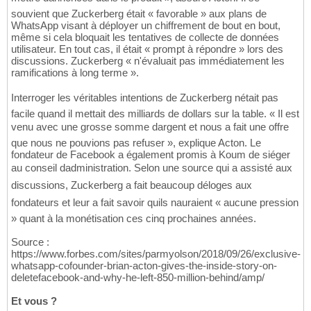
souvient que Zuckerberg était « favorable » aux plans de
WhatsApp visant à déployer un chiffrement de bout en bout,
même si cela bloquait les tentatives de collecte de données
utilisateur. En tout cas, il était « prompt à répondre » lors des
discussions. Zuckerberg « n'évaluait pas immédiatement les
ramifications à long terme ».
Interroger les véritables intentions de Zuckerberg nétait pas
facile quand il mettait des milliards de dollars sur la table. « Il est
venu avec une grosse somme dargent et nous a fait une offre
que nous ne pouvions pas refuser », explique Acton. Le
fondateur de Facebook a également promis à Koum de siéger
au conseil dadministration. Selon une source qui a assisté aux
discussions, Zuckerberg a fait beaucoup déloges aux
fondateurs et leur a fait savoir quils nauraient « aucune pression
» quant à la monétisation ces cinq prochaines années.
Source :
https://www.forbes.com/sites/parmyolson/2018/09/26/exclusive-
whatsapp-cofounder-brian-acton-gives-the-inside-story-on-
deletefacebook-and-why-he-left-850-million-behind/amp/
Et vous ?