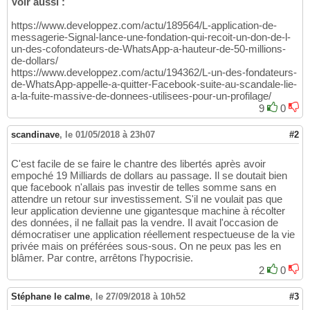
Voir aussi :
https://www.developpez.com/actu/189564/L-application-de-
messagerie-Signal-lance-une-fondation-qui-recoit-un-don-de-l-
un-des-cofondateurs-de-WhatsApp-a-hauteur-de-50-millions-
de-dollars/
https://www.developpez.com/actu/194362/L-un-des-fondateurs-
de-WhatsApp-appelle-a-quitter-Facebook-suite-au-scandale-lie-
a-la-fuite-massive-de-donnees-utilisees-pour-un-profilage/
9
0
scandinave
,
le 01/05/2018 à 23h07
#2
C'est facile de se faire le chantre des libertés après avoir
empoché 19 Milliards de dollars au passage. Il se doutait bien
que facebook n'allais pas investir de telles somme sans en
attendre un retour sur investissement. S'il ne voulait pas que
leur application devienne une gigantesque machine à récolter
des données, il ne fallait pas la vendre. Il avait l'occasion de
démocratiser une application réellement respectueuse de la vie
privée mais on préférées sous-sous. On ne peux pas les en
blâmer. Par contre, arrêtons l'hypocrisie.
2
0
Stéphane le calme
,
le 27/09/2018 à 10h52
#3