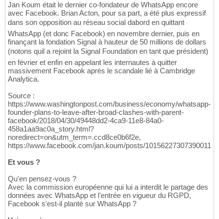
Jan Koum était le dernier co-fondateur de WhatsApp encore
avec Facebook. Brian Acton, pour sa part, a été plus expressif
dans son opposition au réseau social dabord en quittant
WhatsApp (et donc Facebook) en novembre dernier, puis en
finançant la fondation Signal à hauteur de 50 millions de dollars
(notons quil a rejoint la Signal Foundation en tant que président)
en février et enfin en appelant les internautes à quitter
massivement Facebook après le scandale lié à Cambridge
Analytica.
Source :
https://www.washingtonpost.com/business/economy/whatsapp-
founder-plans-to-leave-after-broad-clashes-with-parent-
facebook/2018/04/30/49448dd2-4ca9-11e8-84a0-
458a1aa9ac0a_story.html?
noredirect=on&utm_term=.ccd8ce0b6f2e,
https://www.facebook.com/jan.koum/posts/10156227307390011
Et vous ?
Qu'en pensez-vous ?
Avec la commission européenne qui lui a interdit le partage des
données avec WhatsApp et l'entrée en vigueur du RGPD,
Facebook s'est-il planté sur WhatsApp ?