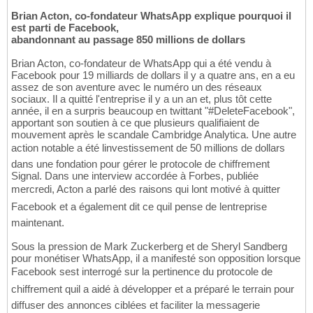
Brian Acton, co-fondateur WhatsApp explique pourquoi il
est parti de Facebook,
abandonnant au passage 850 millions de dollars
Brian Acton, co-fondateur de WhatsApp qui a été vendu à
Facebook pour 19 milliards de dollars il y a quatre ans, en a eu
assez de son aventure avec le numéro un des réseaux
sociaux. Il a quitté l'entreprise il y a un an et, plus tôt cette
année, il en a surpris beaucoup en twittant "#DeleteFacebook",
apportant son soutien à ce que plusieurs qualifiaient de
mouvement après le scandale Cambridge Analytica. Une autre
action notable a été linvestissement de 50 millions de dollars
dans une fondation pour gérer le protocole de chiffrement
Signal. Dans une interview accordée à Forbes, publiée
mercredi, Acton a parlé des raisons qui lont motivé à quitter
Facebook et a également dit ce quil pense de lentreprise
maintenant.
Sous la pression de Mark Zuckerberg et de Sheryl Sandberg
pour monétiser WhatsApp, il a manifesté son opposition lorsque
Facebook sest interrogé sur la pertinence du protocole de
chiffrement quil a aidé à développer et a préparé le terrain pour
diffuser des annonces ciblées et faciliter la messagerie