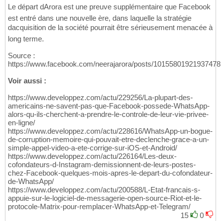
Le départ dArora est une preuve supplémentaire que Facebook
est entré dans une nouvelle ère, dans laquelle la stratégie
dacquisition de la société pourrait être sérieusement menacée à
long terme.
Source :
https://www.facebook.com/neerajarora/posts/10155801921937478
Voir aussi :
https://www.developpez.com/actu/229256/La-plupart-des-
americains-ne-savent-pas-que-Facebook-possede-WhatsApp-
alors-qu-ils-cherchent-a-prendre-le-controle-de-leur-vie-privee-
en-ligne/
https://www.developpez.com/actu/228616/WhatsApp-un-bogue-
de-corruption-memoire-qui-pouvait-etre-declenche-grace-a-un-
simple-appel-video-a-ete-corrige-sur-iOS-et-Android/
https://www.developpez.com/actu/226164/Les-deux-
cofondateurs-d-Instagram-demissionnent-de-leurs-postes-
chez-Facebook-quelques-mois-apres-le-depart-du-cofondateur-
de-WhatsApp/
https://www.developpez.com/actu/200588/L-Etat-francais-s-
appuie-sur-le-logiciel-de-messagerie-open-source-Riot-et-le-
protocole-Matrix-pour-remplacer-WhatsApp-et-Telegram/
15
0