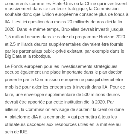
concurrents comme les États-Unis ou la Chine qui investissent
massivement dans ce secteur stratégique, la Commission
souhaite donc que lUnion européenne consacre plus de fonds à
lIA. Il est ici question dau moins 20 milliards deuros dici la fin
2020. Dans le même temps, Bruxelles devrait investir jusquà
1,5 milliard deuros dans le cadre du programme Horizon 2020
et 2,5 milliards deuros supplémentaires devraient être fournis
par les partenariats public-privé existant, par exemple dans le
Big Data et la robotique.
Le Fonds européen pour les investissements stratégiques
occupe également une place importante dans le plan daction
présenté par la Commission européenne puisquil devrait être
mobilisé pour aider les entreprises à investir dans lIA. Pour ce
faire, une enveloppe supplémentaire de 500 millions deuros
devrait être apportée par cette institution dici à 2020. Par
ailleurs, la Commission envisage de soutenir la création dune
« ;plateforme dIA à la demande ;» qui permettra à tous les
utilisateurs daccéder aux ressources utiles en la matière au
sein de lUE.