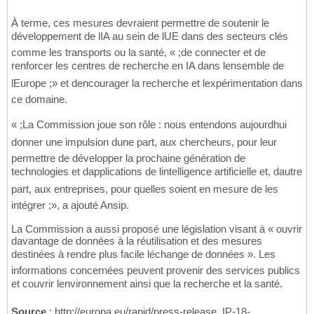
À terme, ces mesures devraient permettre de soutenir le
développement de lIA au sein de lUE dans des secteurs clés
comme les transports ou la santé, « ;de connecter et de
renforcer les centres de recherche en IA dans lensemble de
lEurope ;» et dencourager la recherche et lexpérimentation dans
ce domaine.
« ;La Commission joue son rôle : nous entendons aujourdhui
donner une impulsion dune part, aux chercheurs, pour leur
permettre de développer la prochaine génération de
technologies et dapplications de lintelligence artificielle et, dautre
part, aux entreprises, pour quelles soient en mesure de les
intégrer ;», a ajouté Ansip.
La Commission a aussi proposé une législation visant à « ouvrir
davantage de données à la réutilisation et des mesures
destinées à rendre plus facile léchange de données ». Les
informations concernées peuvent provenir des services publics
et couvrir lenvironnement ainsi que la recherche et la santé.
Source
: http://europa.eu/rapid/press-release_IP-18-