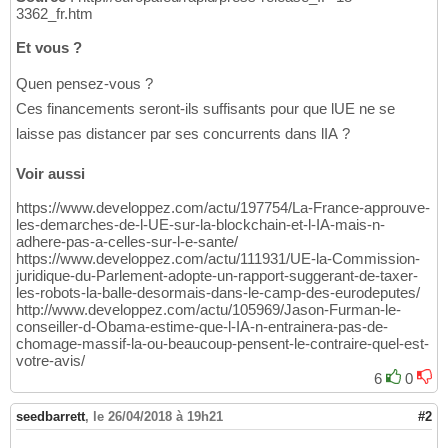
3362_fr.htm
Et vous ?
Quen pensez-vous ?
Ces financements seront-ils suffisants pour que lUE ne se
laisse pas distancer par ses concurrents dans lIA ?
Voir aussi
https://www.developpez.com/actu/197754/La-France-approuve-
les-demarches-de-l-UE-sur-la-blockchain-et-l-IA-mais-n-
adhere-pas-a-celles-sur-l-e-sante/
https://www.developpez.com/actu/111931/UE-la-Commission-
juridique-du-Parlement-adopte-un-rapport-suggerant-de-taxer-
les-robots-la-balle-desormais-dans-le-camp-des-eurodeputes/
http://www.developpez.com/actu/105969/Jason-Furman-le-
conseiller-d-Obama-estime-que-l-IA-n-entrainera-pas-de-
chomage-massif-la-ou-beaucoup-pensent-le-contraire-quel-est-
votre-avis/
6
0
seedbarrett
,
le 26/04/2018 à 19h21
#2