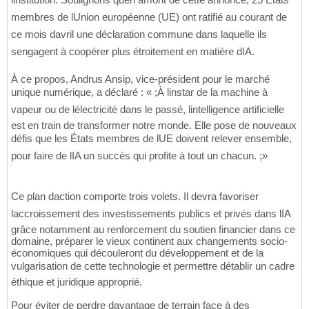
membres de lUnion européenne (UE) ont ratifié au courant de
ce mois davril une déclaration commune dans laquelle ils
sengagent à coopérer plus étroitement en matière dIA.
À ce propos, Andrus Ansip, vice-président pour le marché
unique numérique, a déclaré : « ;À linstar de la machine à
vapeur ou de lélectricité dans le passé, lintelligence artificielle
est en train de transformer notre monde. Elle pose de nouveaux
défis que les États membres de lUE doivent relever ensemble,
pour faire de lIA un succès qui profite à tout un chacun. ;»
Ce plan daction comporte trois volets. Il devra favoriser
laccroissement des investissements publics et privés dans lIA
grâce notamment au renforcement du soutien financier dans ce
domaine, préparer le vieux continent aux changements socio-
économiques qui découleront du développement et de la
vulgarisation de cette technologie et permettre détablir un cadre
éthique et juridique approprié.
Pour éviter de perdre davantage de terrain face à des