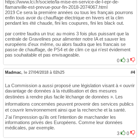
https://www.lci.fr/societe/la-mise-en-service-de-l-epr-de-
flamanville-est-prevue-pour-fin-2018-2074067.html
2019 Ce sera la première années ou tous les français pourrons
enfin tous avoir du chauffage électrique en hivers et la clim
pendant les été chaude, fini les coupures, fini les black out.
par contre faudra un truc au moins 3 fois plus puissant que la
centrale de Gravelines pour alimenter notre IA et sauver les
européens d'eux même, ou alors faudra que les francais se
passe de chauffage, de PS4 et de clim ce qui n'est évidement
pas souhaitable et pas envisageable.
0
3
Madmac
,
le 27/04/2018 à 02h25
#4
La Commission a aussi proposé une législation visant à « ouvrir
davantage de données à la réutilisation et des mesures
destinées à rendre plus facile léchange de données ». Les
informations concernées peuvent provenir des services publics
et couvrir lenvironnement ainsi que la recherche et la santé.
J'ai l'impression qu'ils ont l'intention de marchander les
informations privés des Européens. Comme leur données
médicales, par exemple.
3
0