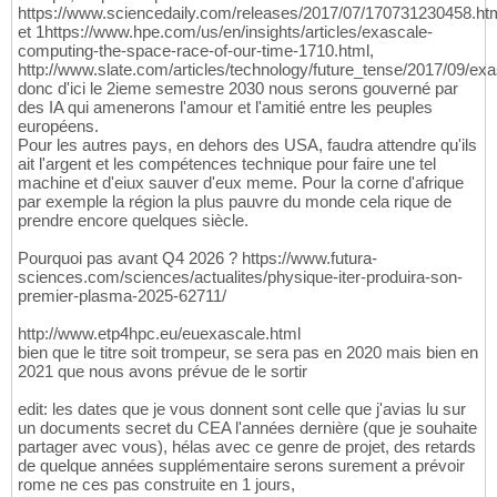
https://www.sciencedaily.com/releases/2017/07/170731230458.ht
et 1https://www.hpe.com/us/en/insights/articles/exascale-
computing-the-space-race-of-our-time-1710.html,
http://www.slate.com/articles/technology/future_tense/2017/09/e
donc d'ici le 2ieme semestre 2030 nous serons gouverné par
des IA qui amenerons l'amour et l'amitié entre les peuples
européens.
Pour les autres pays, en dehors des USA, faudra attendre qu'ils
ait l'argent et les compétences technique pour faire une tel
machine et d'eiux sauver d'eux meme. Pour la corne d'afrique
par exemple la région la plus pauvre du monde cela rique de
prendre encore quelques siècle.
Pourquoi pas avant Q4 2026 ? https://www.futura-
sciences.com/sciences/actualites/physique-iter-produira-son-
premier-plasma-2025-62711/
http://www.etp4hpc.eu/euexascale.html
bien que le titre soit trompeur, se sera pas en 2020 mais bien en
2021 que nous avons prévue de le sortir
edit: les dates que je vous donnent sont celle que j'avias lu sur
un documents secret du CEA l'années dernière (que je souhaite
partager avec vous), hélas avec ce genre de projet, des retards
de quelque années supplémentaire serons surement a prévoir
rome ne ces pas construite en 1 jours,