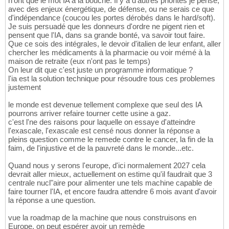
n'ont que le mot IA à la bouche. Il y a d'autres priorités je pense,
avec des enjeux énergétique, de défense, ou ne serais ce que
d'indépendance (coucou les portes dérobés dans le hard/soft).
Je suis persuadé que les donneurs d'ordre ne pigent rien et
pensent que l'IA, dans sa grande bonté, va savoir tout faire.
Que ce sois des intégrales, le devoir d'italien de leur enfant, aller
chercher les médicaments à la pharmacie ou voir mémé à la
maison de retraite (eux n'ont pas le temps)
On leur dit que c'est juste un programme informatique ?
l'ia est la solution technique pour résoudre tous ces problemes
justement
le monde est devenue tellement complexe que seul des IA
pourrons arriver refaire tourner cette usine a gaz.
c'est l'ne des raisons pour laquelle on essaye d'atteindre
l'exascale, l'exascale est censé nous donner la réponse a
pleins question comme le remede contre le cancer, la fin de la
faim, de l'injustive et de la pauvreté dans le monde...etc.
Quand nous y serons l'europe, d'ici normalement 2027 cela
devrait aller mieux, actuellement on estime qu'il faudrait que 3
centrale nucl"aire pour alimenter une tels machine capable de
faire tourner l'IA, et encore faudra attendre 6 mois avant d'avoir
la réponse a une question.
vue la roadmap de la machine que nous construisons en
Europe, on peut espérer avoir un remède