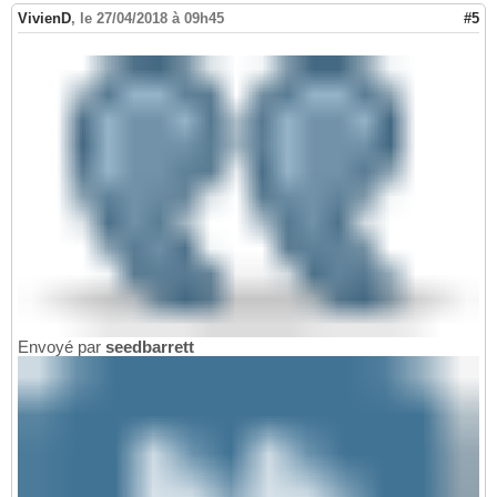
VivienD
,
le 27/04/2018 à 09h45
#5
Envoyé par
seedbarrett