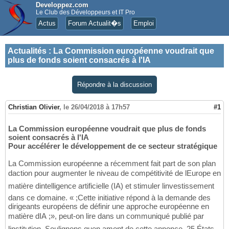
Developpez.com
Le Club des Développeurs et IT Pro
Actus
Forum Actualit�s
Emploi
Actualités
:
La Commission européenne voudrait que
plus de fonds soient consacrés à l'IA
Répondre à la discussion
Christian Olivier
,
le 26/04/2018 à 17h57
#1
La Commission européenne voudrait que plus de fonds
soient consacrés à l'IA
Pour accélérer le développement de ce secteur stratégique
La Commission européenne a récemment fait part de son plan
daction pour augmenter le niveau de compétitivité de lEurope en
matière dintelligence artificielle (IA) et stimuler linvestissement
dans ce domaine. « ;Cette initiative répond à la demande des
dirigeants européens de définir une approche européenne en
matière dIA ;», peut-on lire dans un communiqué publié par
linstitution. Soulignons quen amont de cette annonce, 25 États