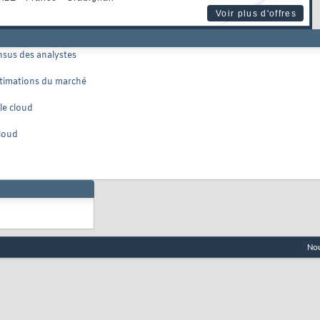
Voir plus d'offres
ensus des analystes
estimations du marché
le cloud
cloud
Nou