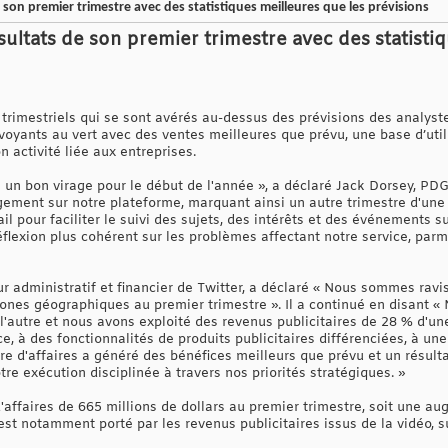
 son premier trimestre avec des statistiques meilleures que les prévisions
sultats de son premier trimestre avec des statisti
s trimestriels qui se sont avérés au-dessus des prévisions des analys
 voyants au vert avec des ventes meilleures que prévu, une base d’uti
 activité liée aux entreprises.
 un bon virage pour le début de l'année », a déclaré Jack Dorsey, P
gement sur notre plateforme, marquant ainsi un autre trimestre d'une 
il pour faciliter le suivi des sujets, des intérêts et des événements 
flexion plus cohérent sur les problèmes affectant notre service, parmi
ur administratif et financier de Twitter, a déclaré « Nous sommes rav
 zones géographiques au premier trimestre ». Il a continué en disant
'autre et nous avons exploité des revenus publicitaires de 28 % d'une
e, à des fonctionnalités de produits publicitaires différenciées, à un
re d'affaires a généré des bénéfices meilleurs que prévu et un résult
tre exécution disciplinée à travers nos priorités stratégiques. »
d'affaires de 665 millions de dollars au premier trimestre, soit une 
i est notamment porté par les revenus publicitaires issus de la vidéo, 