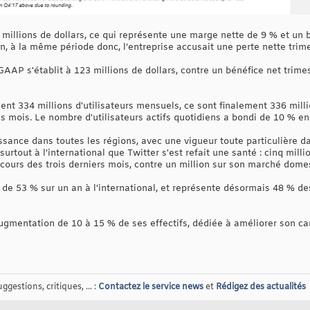
1 millions de dollars, ce qui représente une marge nette de 9 % et un
n an, à la même période donc, l’entreprise accusait une perte nette trime
GAAP s'établit à 123 millions de dollars, contre un bénéfice net trim
ent 334 millions d'utilisateurs mensuels, ce sont finalement 336 mill
es mois. Le nombre d'utilisateurs actifs quotidiens a bondi de 10 % e
sance dans toutes les régions, avec une vigueur toute particulière dan
 surtout à l'international que Twitter s'est refait une santé : cinq mill
 cours des trois derniers mois, contre un million sur son marché dome
é de 53 % sur un an à l'international, et représente désormais 48 % d
augmentation de 10 à 15 % de ses effectifs, dédiée à améliorer son car
gestions, critiques, ... :
Contactez le service news
et
Rédigez des actualités