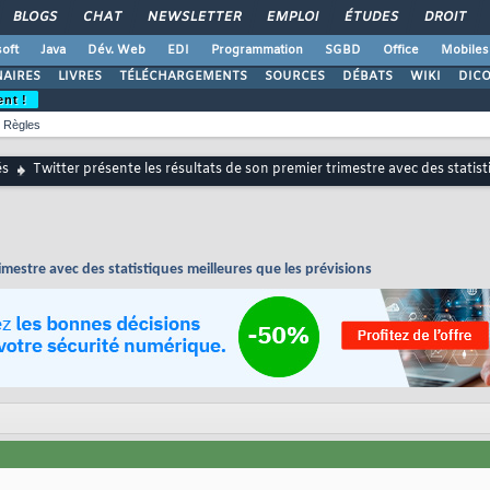
BLOGS
CHAT
NEWSLETTER
EMPLOI
ÉTUDES
DROIT
oft
Java
Dév. Web
EDI
Programmation
SGBD
Office
Mobiles
AIRES
LIVRES
TÉLÉCHARGEMENTS
SOURCES
DÉBATS
WIKI
DIC
ent !
Règles
és
Twitter présente les résultats de son premier trimestre avec des statist
imestre avec des statistiques meilleures que les prévisions