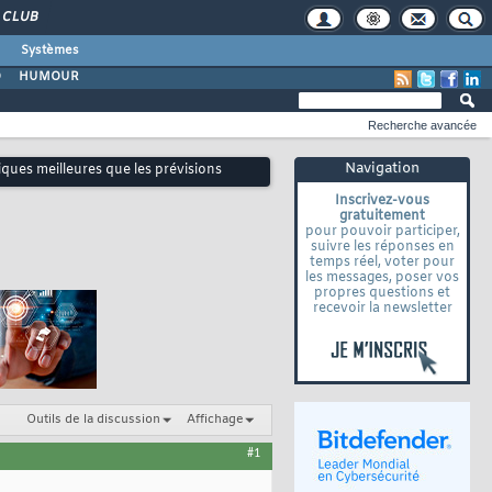
CLUB
Systèmes
O
HUMOUR
Recherche avancée
Navigation
iques meilleures que les prévisions
Inscrivez-vous
gratuitement
pour pouvoir participer,
suivre les réponses en
temps réel, voter pour
les messages, poser vos
propres questions et
recevoir la newsletter
Outils de la discussion
Affichage
#1