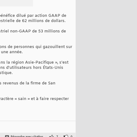
 bénéfice dilué par action GAAP de
strielle de 62 millions de dollars.
estriel non-GAAP de 53 millions de
ions de personnes qui gazouillent sur
n une année.
s la région Asie-Pacifique », s'est
ions d'utilisateurs hors États-Unis
stique.
es revenus de la firme de San
actère « sain » et à faire respecter