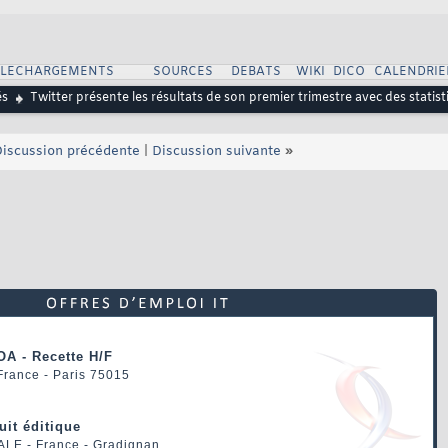
ELECHARGEMENTS
SOURCES
DEBATS
WIKI
DICO
CALENDRIE
és
Twitter présente les résultats de son premier trimestre avec des statist
iscussion précédente
|
Discussion suivante
»
OA - Recette H/F
 France - Paris 75015
uit éditique
ALE
- France - Gradignan