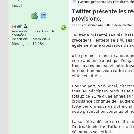
Twitter présente les résultats de
Inactif
Twitter présente les ré
prévisions,
et une croissance annuelle à deux chiffres
Administrateur de base de
Twitter a présenté ses résultat
données
Inscrit en
Mars 2013
précédent, l’entreprise a vu ses
Messages
10 084
également une croissance de son
« Le premier trimestre a marqué
notre audience ainsi que l’enga
Nous avons poursuivi notre trava
introduit un nouveau cadre de ré
et la sécurité. »
Pour sa part, Ned Segal, directe
tous les principaux produits et
totaux de 21 % d'une année sur l
croissance continue de l'audienc
forte performance de notre chiff
notre priorisation continue et no
La société a déclaré un chiffre 
l'autre. Un chiffre d’affaires qu
désormais ses efforts.