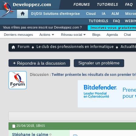
FORUMS
TUTORIELS
FAQ
DI/DSI Solutions d'entreprise
Cloud
IA
ALM
Micros
TUTORIELS
FAQ
WEBIN
Vous n'êtes pas encore inscrit sur Developpez.com ?
Inscrivez-vous gratuitem
Derniers messages
Actions
Réseau social
Blogs
Agenda
Chat
Forum
Le club des professionnels en informatique
Actualit
+
Signaler un problème
Répondre à la discussion
Discussion :
Twitter présente les résultats de son premier tr
25/04/2018,
18h55
Stéphane le calme