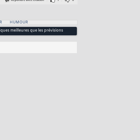
Répondre avec citation
7
0
R
HUMOUR
iques meilleures que les prévisions