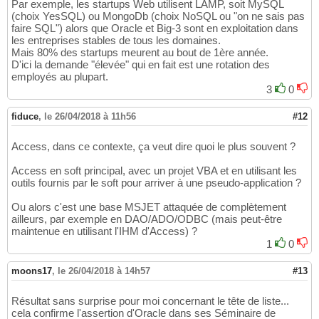
Par exemple, les startups Web utilisent LAMP, soit MySQL
(choix YesSQL) ou MongoDb (choix NoSQL ou "on ne sais pas
faire SQL") alors que Oracle et Big-3 sont en exploitation dans
les entreprises stables de tous les domaines.
Mais 80% des startups meurent au bout de 1ère année.
D'ici la demande "élevée" qui en fait est une rotation des
employés au plupart.
3
0
fiduce
,
le 26/04/2018 à 11h56
#12
Access, dans ce contexte, ça veut dire quoi le plus souvent ?
Access en soft principal, avec un projet VBA et en utilisant les
outils fournis par le soft pour arriver à une pseudo-application ?
Ou alors c'est une base MSJET attaquée de complètement
ailleurs, par exemple en DAO/ADO/ODBC (mais peut-être
maintenue en utilisant l'IHM d'Access) ?
1
0
moons17
,
le 26/04/2018 à 14h57
#13
Résultat sans surprise pour moi concernant le tête de liste...
cela confirme l'assertion d'Oracle dans ses Séminaire de