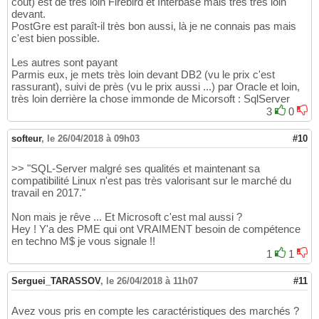
coût) est de très loin Firebird et Interbase mais très très loin
devant.
PostGre est paraît-il très bon aussi, là je ne connais pas mais
c'est bien possible.
Les autres sont payant
Parmis eux, je mets très loin devant DB2 (vu le prix c'est
rassurant), suivi de près (vu le prix aussi ...) par Oracle et loin,
très loin derrière la chose immonde de Micorsoft : SqlServer
3
0
softeur
,
le 26/04/2018 à 09h03
#10
>> "SQL-Server malgré ses qualités et maintenant sa
compatibilité Linux n'est pas très valorisant sur le marché du
travail en 2017."
Non mais je rêve ... Et Microsoft c'est mal aussi ?
Hey ! Y'a des PME qui ont VRAIMENT besoin de compétence
en techno M$ je vous signale !!
1
1
Serguei_TARASSOV
,
le 26/04/2018 à 11h07
#11
Avez vous pris en compte les caractéristiques des marchés ?