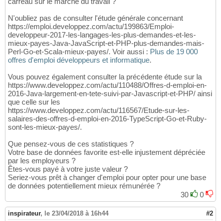
carreau sur le marché du travail ?
N'oubliez pas de consulter l'étude générale concernant
https://emploi.developpez.com/actu/199863/Emploi-
developpeur-2017-les-langages-les-plus-demandes-et-les-
mieux-payes-Java-JavaScript-et-PHP-plus-demandes-mais-
Perl-Go-et-Scala-mieux-payes/. Voir aussi :
Plus de 19 000
offres d'emploi développeurs et informatique
.
Vous pouvez également consulter la précédente étude sur la
https://www.developpez.com/actu/110488/Offres-d-emploi-en-
2016-Java-largement-en-tete-suivi-par-Javascript-et-PHP/ ainsi
que celle sur les
https://www.developpez.com/actu/116567/Etude-sur-les-
salaires-des-offres-d-emploi-en-2016-TypeScript-Go-et-Ruby-
sont-les-mieux-payes/.
Que pensez-vous de ces statistiques ?
Votre base de données favorite est-elle injustement dépréciée
par les employeurs ?
Êtes-vous payé à votre juste valeur ?
Seriez-vous prêt à changer d'emploi pour opter pour une base
de données potentiellement mieux rémunérée ?
30
0
inspirateur
,
le 23/04/2018 à 16h44
#2