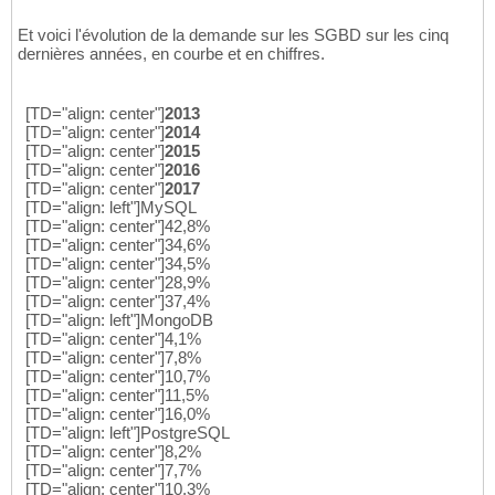
Et voici l'évolution de la demande sur les SGBD sur les cinq
dernières années, en courbe et en chiffres.
[TD="align: center"]
2013
[TD="align: center"]
2014
[TD="align: center"]
2015
[TD="align: center"]
2016
[TD="align: center"]
2017
[TD="align: left"]MySQL
[TD="align: center"]42,8%
[TD="align: center"]34,6%
[TD="align: center"]34,5%
[TD="align: center"]28,9%
[TD="align: center"]37,4%
[TD="align: left"]MongoDB
[TD="align: center"]4,1%
[TD="align: center"]7,8%
[TD="align: center"]10,7%
[TD="align: center"]11,5%
[TD="align: center"]16,0%
[TD="align: left"]PostgreSQL
[TD="align: center"]8,2%
[TD="align: center"]7,7%
[TD="align: center"]10,3%