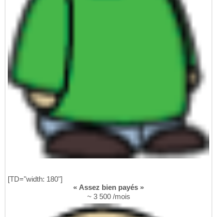
[TD="width: 180"]
« Assez bien payés »
~ 3 500 /mois