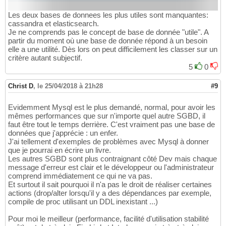
Les deux bases de donnees les plus utiles sont manquantes:
cassandra et elasticsearch.
Je ne comprends pas le concept de base de donnée "utile". A
partir du moment où une base de donnée répond à un besoin
elle a une utilité. Dès lors on peut difficilement les classer sur un
critère autant subjectif.
5
0
Christ D
,
le 25/04/2018 à 21h28
#9
Evidemment Mysql est le plus demandé, normal, pour avoir les
mêmes performances que sur n'importe quel autre SGBD, il
faut être tout le temps derrière. C'est vraiment pas une base de
données que j'apprécie : un enfer.
J'ai tellement d'exemples de problèmes avec Mysql à donner
que je pourrai en écrire un livre.
Les autres SGBD sont plus contraignant côté Dev mais chaque
message d'erreur est clair et le développeur ou l'administrateur
comprend immédiatement ce qui ne va pas.
Et surtout il sait pourquoi il n'a pas le droit de réaliser certaines
actions (drop/alter lorsqu'il y a des dépendances par exemple,
compile de proc utilisant un DDL inexistant ...)
Pour moi le meilleur (performance, facilité d'utilisation stabilité