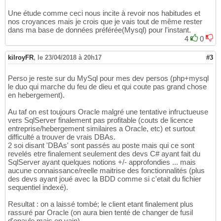
Une étude comme ceci nous incite à revoir nos habitudes et
nos croyances mais je crois que je vais tout de même rester
dans ma base de données préférée(Mysql) pour l'instant.
4
0
kilroyFR
,
le 23/04/2018 à 20h17
#3
Perso je reste sur du MySql pour mes dev persos (php+mysql
le duo qui marche du feu de dieu et qui coute pas grand chose
en hebergement).
Au taf on est toujours Oracle malgré une tentative infructueuse
vers SqlServer finalement pas profitable (couts de licence
entreprise/hebergement similaires a Oracle, etc) et surtout
difficulté a trouver de vrais DBAs.
2 soi disant 'DBAs' sont passés au poste mais qui ce sont
revelés etre finalement seulement des devs C# ayant fait du
SqlServer ayant quelques notions +/- approfondies ... mais
aucune connaissance/reelle maitrise des fonctionnalités (plus
des devs ayant joué avec la BDD comme si c'etait du fichier
sequentiel indexé).
Resultat : on a laissé tombé; le client etant finalement plus
rassuré par Oracle (on aura bien tenté de changer de fusil
d'epaule mais en vain).