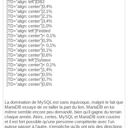
[TD="align: left"]DB2
[TD="align: center"]0,4%
[TD="align: center"]2,1%
[TD="align: center"]2,1%
[TD="align: center"]3,4%
[TD="align: center"]1,0%
[TD="align: left"]Firebird
[TD="align: center"]< 0,1%
[TD="align: center"]0,3%
[TD="align: center"]< 0,1%
[TD="align: center"]0,1%
[TD="align: center"]0,6%
[TD="align: left"]Sybase
[TD="align: center"]< 0,1%
[TD="align: center"]1,4%
[TD="align: center"]0,5%
[TD="align: center"]0,7%
[TD="align: center"]0,6%
La domination de MySQL est sans équivoque, malgré le fait que
MariaDB essaye de se tailler la part du lion. MariaDB en lui-
même semble encore peu demandé, bien qu'il gagne du terrain
chaque année. Alors, certes, MySQL et MariaDB sont cousins
et il est fort possible qu'une personne compétente avec l'un
puisse passer à l'autre, n'empêche qu'ils ont pris des directions