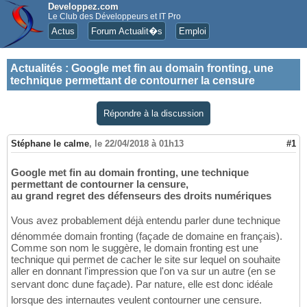
Developpez.com
Le Club des Développeurs et IT Pro
Actus
Forum Actualit�s
Emploi
Actualités
:
Google met fin au domain fronting, une
technique permettant de contourner la censure
Répondre à la discussion
Stéphane le calme
,
le 22/04/2018 à 01h13
#1
Google met fin au domain fronting, une technique
permettant de contourner la censure,
au grand regret des défenseurs des droits numériques
Vous avez probablement déjà entendu parler dune technique
dénommée domain fronting (façade de domaine en français).
Comme son nom le suggère, le domain fronting est une
technique qui permet de cacher le site sur lequel on souhaite
aller en donnant l'impression que l'on va sur un autre (en se
servant donc dune façade). Par nature, elle est donc idéale
lorsque des internautes veulent contourner une censure.