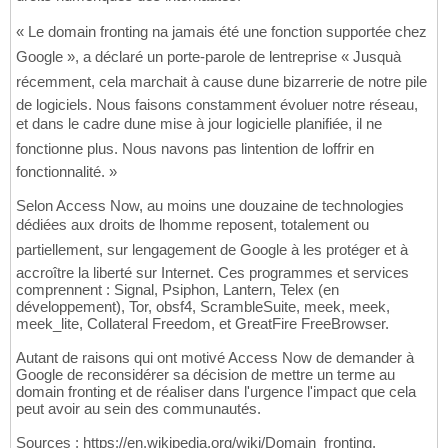
« Le domain fronting na jamais été une fonction supportée chez
Google », a déclaré un porte-parole de lentreprise « Jusquà
récemment, cela marchait à cause dune bizarrerie de notre pile
de logiciels. Nous faisons constamment évoluer notre réseau,
et dans le cadre dune mise à jour logicielle planifiée, il ne
fonctionne plus. Nous navons pas lintention de loffrir en
fonctionnalité. »
Selon Access Now, au moins une douzaine de technologies
dédiées aux droits de lhomme reposent, totalement ou
partiellement, sur lengagement de Google à les protéger et à
accroître la liberté sur Internet. Ces programmes et services
comprennent : Signal, Psiphon, Lantern, Telex (en
développement), Tor, obsf4, ScrambleSuite, meek, meek,
meek_lite, Collateral Freedom, et GreatFire FreeBrowser.
Autant de raisons qui ont motivé Access Now de demander à
Google de reconsidérer sa décision de mettre un terme au
domain fronting et de réaliser dans l'urgence l'impact que cela
peut avoir au sein des communautés.
Sources : https://en.wikipedia.org/wiki/Domain_fronting,