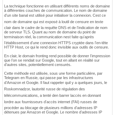
La technique fonctionne en utilisant différents noms de domaine
à différentes couches de communication. Le nom de domaine
d'un site banal est utilisé pour initialiser la connexion. Cest ce
nom de domaine qui est exposé à loutil de censure en texte
clair dans le cadre de la requête DNS et de l'indication de nom
de serveur TLS. Quant au nom de domaine du point de
terminaison réel, la communication nest faite qu'après
l'établissement d'une connexion HTTPS cryptée dans l'en-tête
HTTP Host, ce qui le rend donc invisible aux outils de censure.
En clair, le domain fronting rend possible de donner l'impression
que l'on se rendait sur Google, tout en allant en réalité sur
d'autres sites, potentiellement censurés.
Cette méthode est utilisée, sous une forme particulière, par
Telegram en Russie, qui passe par les infrastructures
d'Amazon et Google. Il faut rappeler quil y a quelques jours, le
Roskomnadzor, lautorité russe de régulation des
télécommunications, a tenté den barrer laccès en donnant
lordre aux fournisseurs d'accès internet (FAI) russes de
procéder au blocage de plusieurs millions d'adresses IP
détenues par Amazon et Google. Le nombre d'adresses IP