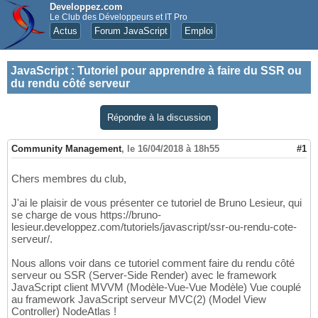
Developpez.com
Le Club des Développeurs et IT Pro
Actus
Forum JavaScript
Emploi
JavaScript
:
Tutoriel pour apprendre à faire du SSR ou
du rendu côté serveur
Répondre à la discussion
Community Management
,
le 16/04/2018 à 18h55
#1
Chers membres du club,
J'ai le plaisir de vous présenter ce tutoriel de Bruno Lesieur, qui
se charge de vous https://bruno-
lesieur.developpez.com/tutoriels/javascript/ssr-ou-rendu-cote-
serveur/.
Nous allons voir dans ce tutoriel comment faire du rendu côté
serveur ou SSR (Server-Side Render) avec le framework
JavaScript client MVVM (Modèle-Vue-Vue Modèle) Vue couplé
au framework JavaScript serveur MVC(2) (Model View
Controller) NodeAtlas !