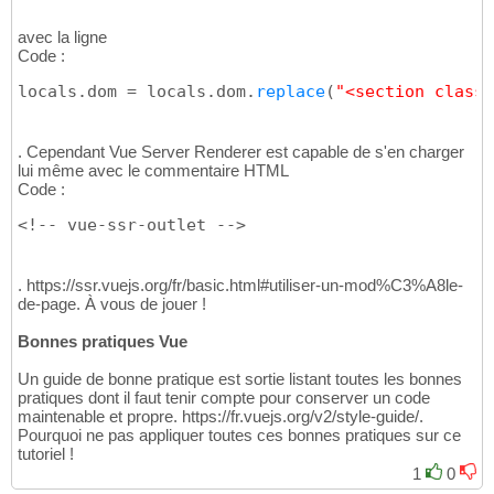
avec la ligne
Code :
locals.dom = locals.dom.
replace
(
"<section class=
. Cependant Vue Server Renderer est capable de s'en charger
lui même avec le commentaire HTML
Code :
<!-- vue-ssr-outlet -->
. https://ssr.vuejs.org/fr/basic.html#utiliser-un-mod%C3%A8le-
de-page. À vous de jouer !
Bonnes pratiques Vue
Un guide de bonne pratique est sortie listant toutes les bonnes
pratiques dont il faut tenir compte pour conserver un code
maintenable et propre. https://fr.vuejs.org/v2/style-guide/.
Pourquoi ne pas appliquer toutes ces bonnes pratiques sur ce
tutoriel !
1
0