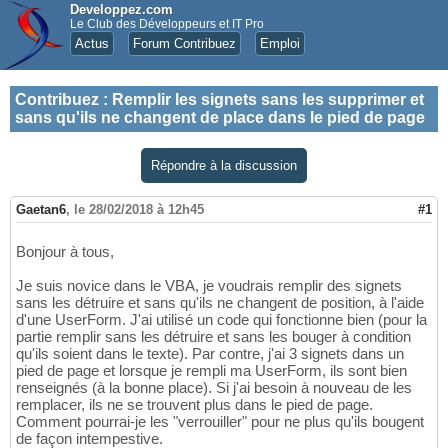
Developpez.com
Le Club des Développeurs et IT Pro
Actus
Forum Contribuez
Emploi
Contribuez
:
Remplir les signets sans les supprimer et
sans qu'ils ne changent de place dans le pied de page
Répondre à la discussion
Gaetan6
,
le 28/02/2018 à 12h45
#1
Bonjour à tous,
Je suis novice dans le VBA, je voudrais remplir des signets
sans les détruire et sans qu'ils ne changent de position, à l'aide
d'une UserForm. J'ai utilisé un code qui fonctionne bien (pour la
partie remplir sans les détruire et sans les bouger à condition
qu'ils soient dans le texte). Par contre, j'ai 3 signets dans un
pied de page et lorsque je rempli ma UserForm, ils sont bien
renseignés (à la bonne place). Si j'ai besoin à nouveau de les
remplacer, ils ne se trouvent plus dans le pied de page.
Comment pourrai-je les "verrouiller" pour ne plus qu'ils bougent
de façon intempestive.