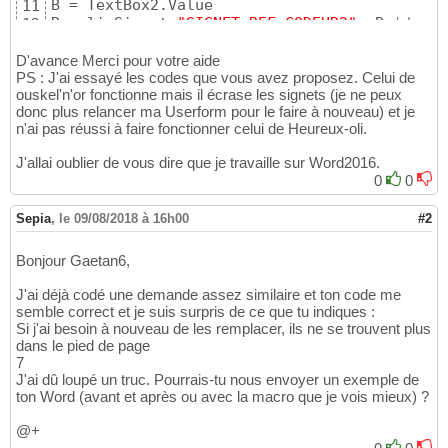
B = TextBox2.Value

11
RemplirSignet 
"SIGNET_REF_CODEUR2"
, B 
'dans 
12
13
B = TextBox2.Value

14
D'avance Merci pour votre aide
RemplirSignet 
"SIGNET_REF_CODEUR3"
, B 
'dans 
PS : J'ai essayé les codes que vous avez proposez. Celui de
15
ouskel'n'or fonctionne mais il écrase les signets (je ne peux
16
donc plus relancer ma Userform pour le faire à nouveau) et je
B = TextBox2.Value

17
n'ai pas réussi à faire fonctionner celui de Heureux-oli.
RemplirSignet 
"SIGNET_REF_CODEUR4"
, B 
'dans 
18
19
J'allai oublier de vous dire que je travaille sur Word2016.
B = TextBox3.Value

20
0
0
RemplirSignet 
"SIGNET_PLAN_STOCKAGE1"
, B 
'da
21
22
Sepia
,
le 09/08/2018 à 16h00
#2
B = TextBox3.Value

23
RemplirSignet 
"SIGNET_PLAN_STOCKAGE2"
, B 
'da
24
25
Bonjour Gaetan6,
B = TextBox4.Value

26
RemplirSignet 
"SIGNET_PLAN_EMBALLAGE1"
, B 
'd
27
J'ai déjà codé une demande assez similaire et ton code me
semble correct et je suis surpris de ce que tu indiques :
28
Si j'ai besoin à nouveau de les remplacer, ils ne se trouvent plus
B = TextBox4.Value

29
dans le pied de page
RemplirSignet 
"SIGNET_PLAN_EMBALLAGE2"
, B 
'd
30
7
31
J'ai dû loupé un truc. Pourrais-tu nous envoyer un exemple de
B = TextBox5.Value

32
ton Word (avant et après ou avec la macro que je vois mieux) ?
RemplirSignet 
"SIGNET_PLAN_TRANSPORT1"
, B 
'd
33
34
@+
B = TextBox5.Value

35