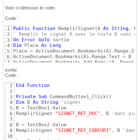
Voici ci-dessous le code.
Code :
Public
Function
 RemplirSignet
(
A 
As
String
, B 
1
' Remplit le signet A avec le texte B sans dé
2
On
Error
GoTo
3
Dim
 Place 
As
Long
4
Place = ActiveDocument.Bookmarks
(
A
)
.Range.Sta
5
ActiveDocument.Bookmarks
(
A
)
.Range.Text = B

6
ActiveDocument.Bookmarks.Add Name:=A, Range:=
7
sortie:
Code :
End
Function
1
2
Private
Sub
 CommandButton1_Click
(
)
3
Dim
 B 
As
String
'signet
4
B = TextBox1.Value

5
RemplirSignet 
"SIGNET_REF_DOC"
, B 
'dans pied
6
7
B = TextBox2.Value

8
RemplirSignet 
"SIGNET_REF_CODEUR1"
, B 
'dans 
9
10