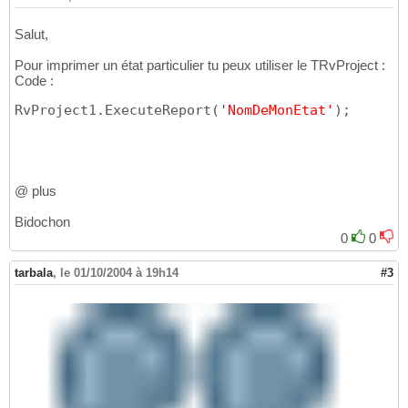
Salut,
Pour imprimer un état particulier tu peux utiliser le TRvProject :
Code :
RvProject1.ExecuteReport
(
'NomDeMonEtat'
)
;
@ plus
Bidochon
0
0
tarbala
,
le 01/10/2004 à 19h14
#3