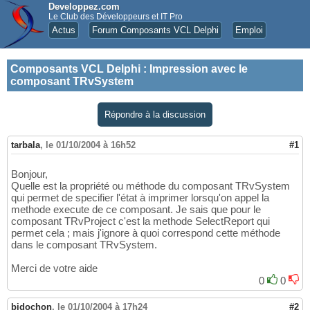
Developpez.com
Le Club des Développeurs et IT Pro
Actus
Forum Composants VCL Delphi
Emploi
Composants VCL Delphi
:
Impression avec le
composant TRvSystem
Répondre à la discussion
tarbala
,
le 01/10/2004 à 16h52
#1
Bonjour,
Quelle est la propriété ou méthode du composant TRvSystem
qui permet de specifier l'état à imprimer lorsqu'on appel la
methode execute de ce composant. Je sais que pour le
composant TRvProject c'est la methode SelectReport qui
permet cela ; mais j'ignore à quoi correspond cette méthode
dans le composant TRvSystem.
Merci de votre aide
0
0
bidochon
,
le 01/10/2004 à 17h24
#2