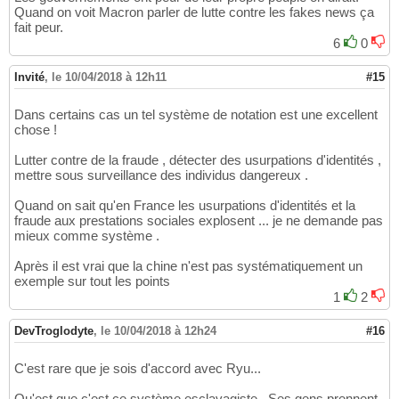
Quand on voit Macron parler de lutte contre les fakes news ça
fait peur.
6
0
Invité
,
le 10/04/2018 à 12h11
#15
Dans certains cas un tel système de notation est une excellent
chose !
Lutter contre de la fraude , détecter des usurpations d'identités ,
mettre sous surveillance des individus dangereux .
Quand on sait qu'en France les usurpations d'identités et la
fraude aux prestations sociales explosent ... je ne demande pas
mieux comme système .
Après il est vrai que la chine n'est pas systématiquement un
exemple sur tout les points
1
2
DevTroglodyte
,
le 10/04/2018 à 12h24
#16
C'est rare que je sois d'accord avec Ryu...
Qu'est que c'est ce système esclavagiste . Ses gens prennent