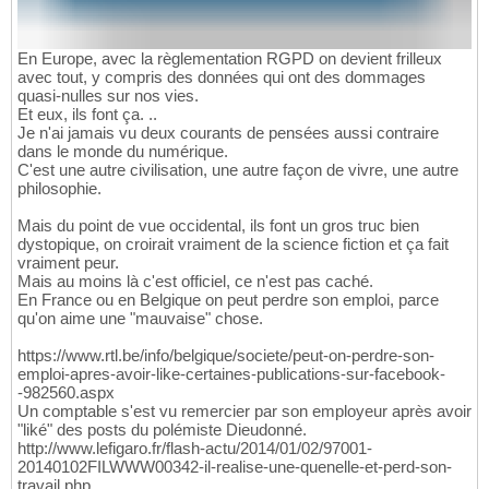
En Europe, avec la règlementation RGPD on devient frilleux
avec tout, y compris des données qui ont des dommages
quasi-nulles sur nos vies.
Et eux, ils font ça. ..
Je n'ai jamais vu deux courants de pensées aussi contraire
dans le monde du numérique.
C'est une autre civilisation, une autre façon de vivre, une autre
philosophie.
Mais du point de vue occidental, ils font un gros truc bien
dystopique, on croirait vraiment de la science fiction et ça fait
vraiment peur.
Mais au moins là c'est officiel, ce n'est pas caché.
En France ou en Belgique on peut perdre son emploi, parce
qu'on aime une "mauvaise" chose.
https://www.rtl.be/info/belgique/societe/peut-on-perdre-son-
emploi-apres-avoir-like-certaines-publications-sur-facebook-
-982560.aspx
Un comptable s'est vu remercier par son employeur après avoir
"liké" des posts du polémiste Dieudonné.
http://www.lefigaro.fr/flash-actu/2014/01/02/97001-
20140102FILWWW00342-il-realise-une-quenelle-et-perd-son-
travail.php