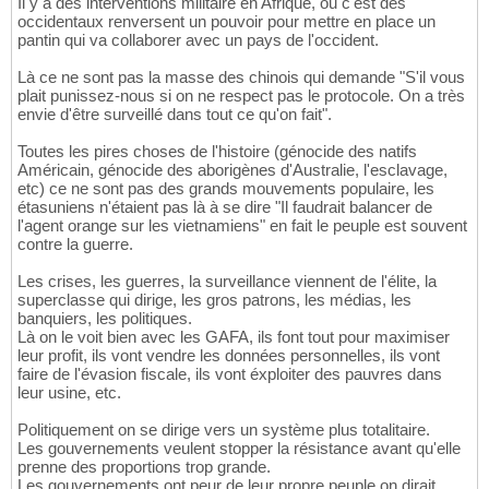
Il y a des interventions militaire en Afrique, ou c'est des
occidentaux renversent un pouvoir pour mettre en place un
pantin qui va collaborer avec un pays de l'occident.
Là ce ne sont pas la masse des chinois qui demande "S'il vous
plait punissez-nous si on ne respect pas le protocole. On a très
envie d'être surveillé dans tout ce qu'on fait".
Toutes les pires choses de l'histoire (génocide des natifs
Américain, génocide des aborigènes d'Australie, l'esclavage,
etc) ce ne sont pas des grands mouvements populaire, les
étasuniens n'étaient pas là à se dire "Il faudrait balancer de
l'agent orange sur les vietnamiens" en fait le peuple est souvent
contre la guerre.
Les crises, les guerres, la surveillance viennent de l'élite, la
superclasse qui dirige, les gros patrons, les médias, les
banquiers, les politiques.
Là on le voit bien avec les GAFA, ils font tout pour maximiser
leur profit, ils vont vendre les données personnelles, ils vont
faire de l'évasion fiscale, ils vont éxploiter des pauvres dans
leur usine, etc.
Politiquement on se dirige vers un système plus totalitaire.
Les gouvernements veulent stopper la résistance avant qu'elle
prenne des proportions trop grande.
Les gouvernements ont peur de leur propre peuple on dirait.