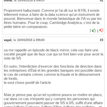
Invité
,
le 10/04/2018 à 04h57
#2
Proprement hallucinant. Comme je l'ai dit sur le fil FB, il existe
tellement mieux à faire de la data science qu'un instrument de
pouvoir. Bienvenue dans le monde fantastique de l'IA vu par les
êtres humains. Pour le coup, Cambridge Analytica, c'est de la
petite bière en comparaison.
7
1
vayel
,
le 10/04/2018 à 09h04
#3
sa me rappelle un épisode de black mirror, cela vas faire une
société peuplé que de faux cue qui se font bien voir pour avoir la
note de 5/5
En outre, l'interdiction d'exercer des fonctions de direction dans
les entreprises d'État et les grandes banques est possible dans
le cas de certains crimes comme la fraude et le détournement
de fonds.
la seul chose positif de l'article
Mais je pense pas qu'un tel système pourra se mettre en place,
car dans ce cas n'importe qui y compris les personnes qui
gouvernement pourraient passer de 5/5 à 0/5, suffit d'une affaire
come l'affaire Cahuzac, l'affaire Fillon, l'affaire des paillotes... et