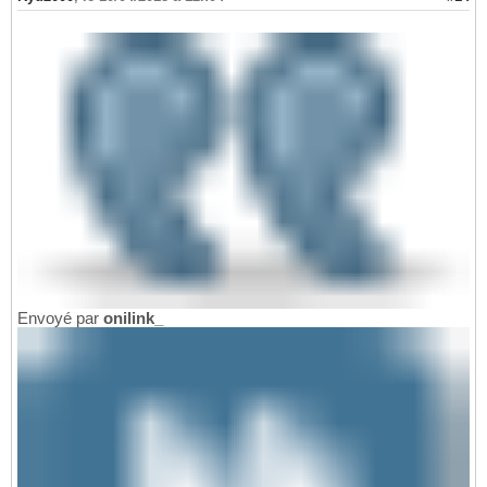
Envoyé par
onilink_