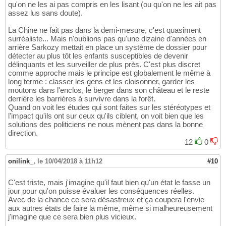
qu'on ne les ai pas compris en les lisant (ou qu'on ne les ait pas
assez lus sans doute).
La Chine ne fait pas dans la demi-mesure, c'est quasiment
surréaliste... Mais n'oublions pas qu'une dizaine d'années en
arrière Sarkozy mettait en place un système de dossier pour
détecter au plus tôt les enfants susceptibles de devenir
délinquants et les surveiller de plus près. C'est plus discret
comme approche mais le principe est globalement le même à
long terme : classer les gens et les cloisonner, garder les
moutons dans l'enclos, le berger dans son château et le reste
derrière les barrières à survivre dans la forêt.
Quand on voit les études qui sont faites sur les stéréotypes et
l'impact qu'ils ont sur ceux qu'ils ciblent, on voit bien que les
solutions des politiciens ne nous mènent pas dans la bonne
direction.
12
0
onilink_
,
le 10/04/2018 à 11h12
#10
C'est triste, mais j'imagine qu'il faut bien qu'un état le fasse un
jour pour qu'on puisse évaluer les conséquences réelles.
Avec de la chance ce sera désastreux et ça coupera l'envie
aux autres états de faire la même, même si malheureusement
j'imagine que ce sera bien plus vicieux.