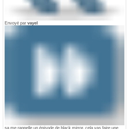
Envoyé par
vayel
sa me rappelle un épisode de black mirror, cela vas faire une