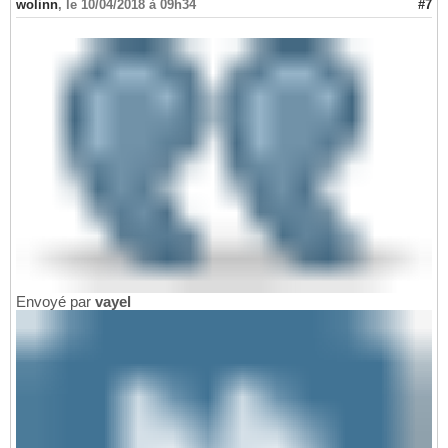
wolinn
,
le 10/04/2018 à 09h34
#7
Envoyé par
vayel