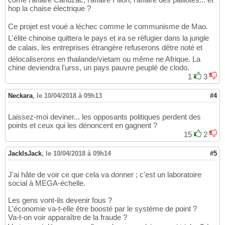
hop la chaise électrique ?
Ce projet est voué a léchec comme le communisme de Mao.
L'élite chinoise quittera le pays et ira se réfugier dans la jungle
de calais, les entreprises étrangère refuserons dêtre noté et
délocaliserons en thailande/vietam ou même ne Afrique. La
chine deviendra l'urss, un pays pauvre peuplé de clodo.
1
3
Neckara
,
le 10/04/2018 à 09h13
#4
Laissez-moi deviner... les opposants politiques perdent des
points et ceux qui les dénoncent en gagnent ?
15
2
JackIsJack
,
le 10/04/2018 à 09h14
#5
J'ai hâte de voir ce que cela va donner ; c'est un laboratoire
social à MEGA-échelle.
Les gens vont-ils devenir fous ?
L'économie va-t-elle être boosté par le système de point ?
Va-t-on voir apparaître de la fraude ?