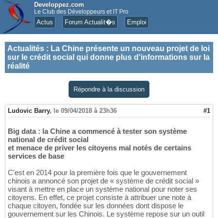
Developpez.com
Le Club des Développeurs et IT Pro
Actus
Forum Actualit�s
Emploi
Actualités
:
La Chine présente un nouveau projet de loi
sur le crédit social qui donne plus d'informations sur la
réalité
Répondre à la discussion
Ludovic Barry
,
le 09/04/2018 à 23h36
#1
Big data : la Chine a commencé à tester son système
national de crédit social
et menace de priver les citoyens mal notés de certains
services de base
C'est en 2014 pour la première fois que le gouvernement
chinois a annoncé son projet de « système de crédit social »
visant à mettre en place un système national pour noter ses
citoyens. En effet, ce projet consiste à attribuer une note à
chaque citoyen, fondée sur les données dont dispose le
gouvernement sur les Chinois. Le système repose sur un outil