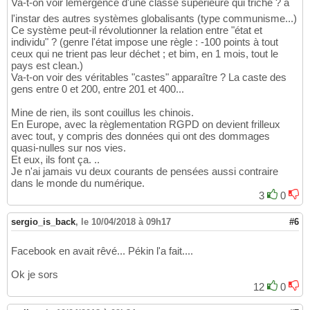
Va-t-on voir lémergence d'une classe supérieure qui triche ? à
l'instar des autres systèmes globalisants (type communisme...)
Ce système peut-il révolutionner la relation entre "état et
individu" ? (genre l'état impose une règle : -100 points à tout
ceux qui ne trient pas leur déchet ; et bim, en 1 mois, tout le
pays est clean.)
Va-t-on voir des véritables "castes" apparaître ? La caste des
gens entre 0 et 200, entre 201 et 400...
Mine de rien, ils sont couillus les chinois.
En Europe, avec la règlementation RGPD on devient frilleux
avec tout, y compris des données qui ont des dommages
quasi-nulles sur nos vies.
Et eux, ils font ça. ..
Je n'ai jamais vu deux courants de pensées aussi contraire
dans le monde du numérique.
3
0
sergio_is_back
,
le 10/04/2018 à 09h17
#6
Facebook en avait rêvé... Pékin l'a fait....
Ok je sors
12
0