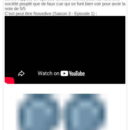
société peuplé que de faux cue qui se font bien voir pour avoir la
note de 5/5
C'est peut être Nosedive (Saison 3 - Episode 1) :