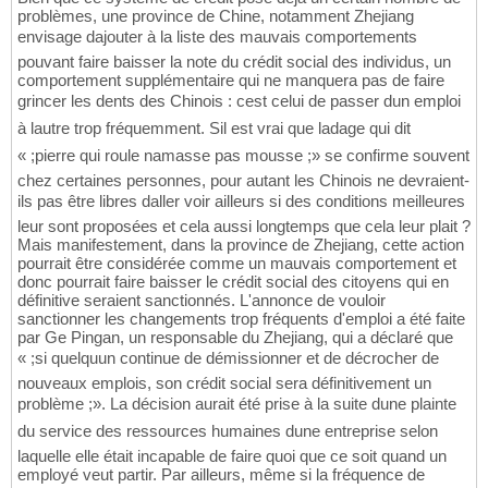
problèmes, une province de Chine, notamment Zhejiang
envisage dajouter à la liste des mauvais comportements
pouvant faire baisser la note du crédit social des individus, un
comportement supplémentaire qui ne manquera pas de faire
grincer les dents des Chinois : cest celui de passer dun emploi
à lautre trop fréquemment. Sil est vrai que ladage qui dit
« ;pierre qui roule namasse pas mousse ;» se confirme souvent
chez certaines personnes, pour autant les Chinois ne devraient-
ils pas être libres daller voir ailleurs si des conditions meilleures
leur sont proposées et cela aussi longtemps que cela leur plait ?
Mais manifestement, dans la province de Zhejiang, cette action
pourrait être considérée comme un mauvais comportement et
donc pourrait faire baisser le crédit social des citoyens qui en
définitive seraient sanctionnés. L'annonce de vouloir
sanctionner les changements trop fréquents d'emploi a été faite
par Ge Pingan, un responsable du Zhejiang, qui a déclaré que
« ;si quelquun continue de démissionner et de décrocher de
nouveaux emplois, son crédit social sera définitivement un
problème ;». La décision aurait été prise à la suite dune plainte
du service des ressources humaines dune entreprise selon
laquelle elle était incapable de faire quoi que ce soit quand un
employé veut partir. Par ailleurs, même si la fréquence de