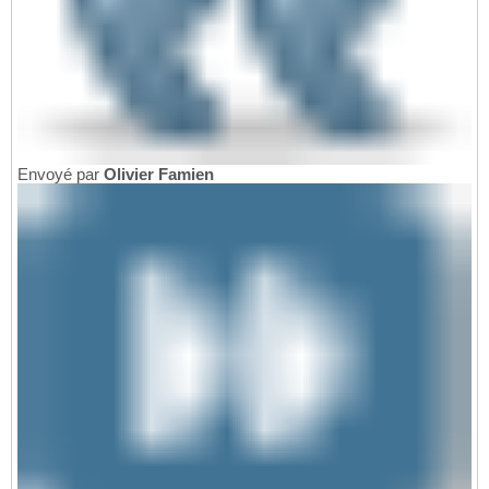
Envoyé par
Olivier Famien