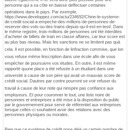
personne qui a sa côte en baisse deffectuer certaines
opérations dans le pays. Par exemple,
https://www.developpez.com/actu/234692/Chine-le-systeme-
de-credit-social-a-empeche-des-millions-de-personnes-de-
reserver-des-vols-ou-des-trains-depuis-qu-il-est-en-test/. Dans
le même registre, trois-millions de personnes ont été interdites
d'acheter de billets de train en classe affaires, car leur score est
au plus bas niveau. Mais les sanctions ne se limitent pas quà
cela. Il est possible, en fonction de linfraction commise, que lon
vous refuse même linscription dans une école afin de vous
empêcher de poursuivre vos études. En outre, il est même
rapporté quune place a été refusée à un étudiant dans une
université à cause de son père qui avait un mauvais score de
crédit social. Dautres par contre pourront se voir refuser du
travail à cause de leur note qui ninspire pas confiance aux
employeurs. Et pour couronner le tout, une liste noire de
personnes et entreprises a été mise à la disposition du public
par le gouvernement pour servir de référentiel aux entreprises
lorsque celles-ci souhaitent avoir des relations avec des
personnes physiques ou morales.
Bien que ce système de crédit pose déjà un certain nombre de