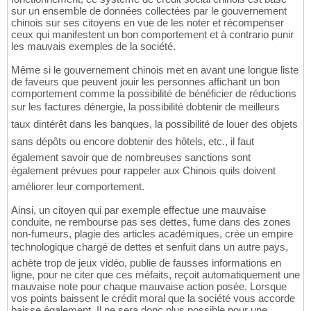
sur un ensemble de données collectées par le gouvernement
chinois sur ses citoyens en vue de les noter et récompenser
ceux qui manifestent un bon comportement et à contrario punir
les mauvais exemples de la société.
Même si le gouvernement chinois met en avant une longue liste
de faveurs que peuvent jouir les personnes affichant un bon
comportement comme la possibilité de bénéficier de réductions
sur les factures dénergie, la possibilité dobtenir de meilleurs
taux dintérêt dans les banques, la possibilité de louer des objets
sans dépôts ou encore dobtenir des hôtels, etc., il faut
également savoir que de nombreuses sanctions sont
également prévues pour rappeler aux Chinois quils doivent
améliorer leur comportement.
Ainsi, un citoyen qui par exemple effectue une mauvaise
conduite, ne rembourse pas ses dettes, fume dans des zones
non-fumeurs, plagie des articles académiques, crée un empire
technologique chargé de dettes et senfuit dans un autre pays,
achète trop de jeux vidéo, publie de fausses informations en
ligne, pour ne citer que ces méfaits, reçoit automatiquement une
mauvaise note pour chaque mauvaise action posée. Lorsque
vos points baissent le crédit moral que la société vous accorde
baisse également. Il ne sera donc plus possible pour une