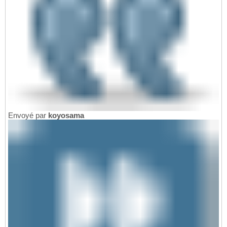
Envoyé par
koyosama