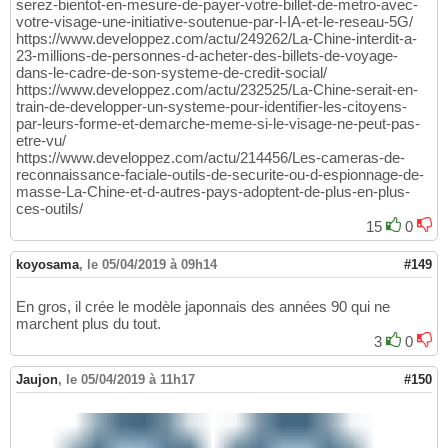
serez-bientot-en-mesure-de-payer-votre-billet-de-metro-avec-
votre-visage-une-initiative-soutenue-par-l-IA-et-le-reseau-5G/
https://www.developpez.com/actu/249262/La-Chine-interdit-a-
23-millions-de-personnes-d-acheter-des-billets-de-voyage-
dans-le-cadre-de-son-systeme-de-credit-social/
https://www.developpez.com/actu/232525/La-Chine-serait-en-
train-de-developper-un-systeme-pour-identifier-les-citoyens-
par-leurs-forme-et-demarche-meme-si-le-visage-ne-peut-pas-
etre-vu/
https://www.developpez.com/actu/214456/Les-cameras-de-
reconnaissance-faciale-outils-de-securite-ou-d-espionnage-de-
masse-La-Chine-et-d-autres-pays-adoptent-de-plus-en-plus-
ces-outils/
15
0
koyosama
,
le 05/04/2019 à 09h14
#149
En gros, il crée le modèle japonnais des années 90 qui ne
marchent plus du tout.
3
0
Jaujon
,
le 05/04/2019 à 11h17
#150