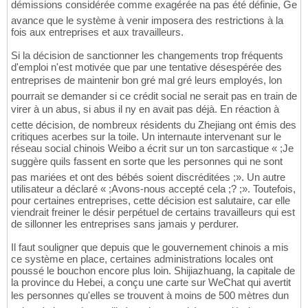
démissions considérée comme exagérée na pas été définie, Ge
avance que le système à venir imposera des restrictions à la
fois aux entreprises et aux travailleurs.
Si la décision de sanctionner les changements trop fréquents
d'emploi n'est motivée que par une tentative désespérée des
entreprises de maintenir bon gré mal gré leurs employés, lon
pourrait se demander si ce crédit social ne serait pas en train de
virer à un abus, si abus il ny en avait pas déjà. En réaction à
cette décision, de nombreux résidents du Zhejiang ont émis des
critiques acerbes sur la toile. Un internaute intervenant sur le
réseau social chinois Weibo a écrit sur un ton sarcastique « ;Je
suggère quils fassent en sorte que les personnes qui ne sont
pas mariées et ont des bébés soient discréditées ;». Un autre
utilisateur a déclaré « ;Avons-nous accepté cela ;? ;». Toutefois,
pour certaines entreprises, cette décision est salutaire, car elle
viendrait freiner le désir perpétuel de certains travailleurs qui est
de sillonner les entreprises sans jamais y perdurer.
Il faut souligner que depuis que le gouvernement chinois a mis
ce système en place, certaines administrations locales ont
poussé le bouchon encore plus loin. Shijiazhuang, la capitale de
la province du Hebei, a conçu une carte sur WeChat qui avertit
les personnes qu'elles se trouvent à moins de 500 mètres dun