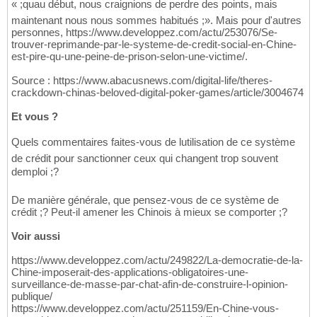
« ;quau début, nous craignions de perdre des points, mais
maintenant nous nous sommes habitués ;». Mais pour d'autres
personnes, https://www.developpez.com/actu/253076/Se-
trouver-reprimande-par-le-systeme-de-credit-social-en-Chine-
est-pire-qu-une-peine-de-prison-selon-une-victime/.
Source : https://www.abacusnews.com/digital-life/theres-
crackdown-chinas-beloved-digital-poker-games/article/3004674
Et vous ?
Quels commentaires faites-vous de lutilisation de ce système
de crédit pour sanctionner ceux qui changent trop souvent
demploi ;?
De manière générale, que pensez-vous de ce système de
crédit ;? Peut-il amener les Chinois à mieux se comporter ;?
Voir aussi
https://www.developpez.com/actu/249822/La-democratie-de-la-
Chine-imposerait-des-applications-obligatoires-une-
surveillance-de-masse-par-chat-afin-de-construire-l-opinion-
publique/
https://www.developpez.com/actu/251159/En-Chine-vous-