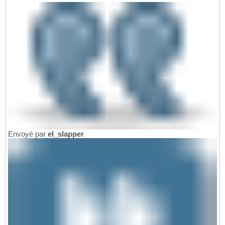
Envoyé par
el_slapper