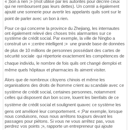
« ;bon à rien ;» (mot utilisé par les autorités pour décrire ceux
qui ne remboursent pas leurs dettes). Un comté a également
ajouté une sonnerie pour avertir les appelants quils sont sur le
point de parler avec un bon à rien.
Pour ce qui concerne la province du Zhejiang, les internautes
ont également relevé des choses très alarmantes sur ce
système de crédit social. Par exemple, la ville de Ningbo a
construit un « ;centre intelligent ;»  une grande base de données
de plus de 10 millions de personnes possédant des cartes de
sécurité sociale  qui répertorie exactement les compétences de
chaque individu, le nombre de fois quils ont changé demploi et
même quels hôpitaux et pharmacies ils aiment visiter.
Alors que de nombreux citoyens chinois et même les
organisations des droits de lhomme crient au scandale avec ce
système de crédit social, certaines personnes, notamment
celles qui disposent dun bon score, louent les bienfaits de ce
système de crédit social et soulignent quavec ce système les
gens ont amélioré leur comportement. « ;Par exemple, lorsque
nous conduisons, nous nous arrêtons toujours devant les
passages pour piétons. Si vous ne vous arrêtez pas, vous
perdrez vos points ;», rapporte un entrepreneur qui ajoute