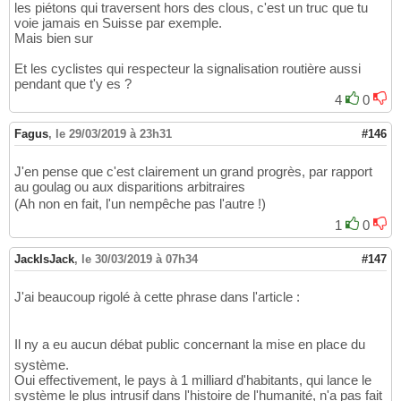
les piétons qui traversent hors des clous, c'est un truc que tu
voie jamais en Suisse par exemple.
Mais bien sur
Et les cyclistes qui respecteur la signalisation routière aussi
pendant que t'y es ?
4
0
Fagus
,
le 29/03/2019 à 23h31
#146
J'en pense que c'est clairement un grand progrès, par rapport
au goulag ou aux disparitions arbitraires
(Ah non en fait, l'un nempêche pas l'autre !)
1
0
JackIsJack
,
le 30/03/2019 à 07h34
#147
J'ai beaucoup rigolé à cette phrase dans l'article :
Il ny a eu aucun débat public concernant la mise en place du
système.
Oui effectivement, le pays à 1 milliard d'habitants, qui lance le
système le plus intrusif dans l'histoire de l'humanité, n'a pas fait