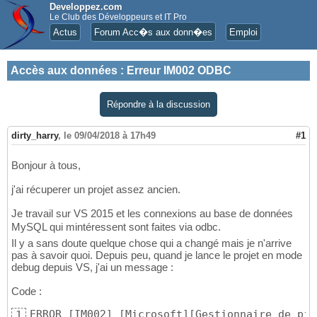
Developpez.com
Le Club des Développeurs et IT Pro
Actus
Forum Acc�s aux donn�es
Emploi
Accès aux données
:
Erreur IM002 ODBC
Répondre à la discussion
dirty_harry
,
le 09/04/2018 à 17h49
#1
Bonjour à tous,
j'ai récuperer un projet assez ancien.
Je travail sur VS 2015 et les connexions au base de données
MySQL qui mintéressent sont faites via odbc.
Il y a sans doute quelque chose qui a changé mais je n'arrive
pas à savoir quoi. Depuis peu, quand je lance le projet en mode
debug depuis VS, j'ai un message :
Code :
ERROR 
[
IM002
]
[
Microsoft
]
[
Gestionnaire de pil
1