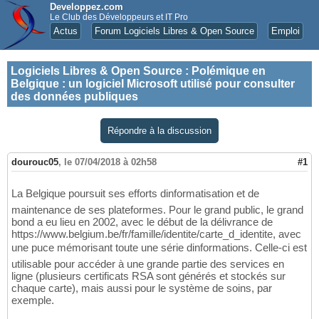
Developpez.com
Le Club des Développeurs et IT Pro
Actus
Forum Logiciels Libres & Open Source
Emploi
Logiciels Libres & Open Source
:
Polémique en
Belgique : un logiciel Microsoft utilisé pour consulter
des données publiques
Répondre à la discussion
dourouc05
,
le 07/04/2018 à 02h58
#1
La Belgique poursuit ses efforts dinformatisation et de
maintenance de ses plateformes. Pour le grand public, le grand
bond a eu lieu en 2002, avec le début de la délivrance de
https://www.belgium.be/fr/famille/identite/carte_d_identite, avec
une puce mémorisant toute une série dinformations. Celle-ci est
utilisable pour accéder à une grande partie des services en
ligne (plusieurs certificats RSA sont générés et stockés sur
chaque carte), mais aussi pour le système de soins, par
exemple.