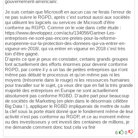
gouvernement-americain/.
Je suis certain que Microsoft en aucun cas ne ferais l'erreur de
ne pas suivre le RGPD, après c'est surtout aussi aux sociétés
qui utilisent les logiciels ou services de Microsoft d'être
conforme au RGPD. Comme on le voie dans cette étude :
https://www.developpez.com/actu/134056/Gartner-Les-
entreprises-ne-sont-pas-encore-pretes-pour-la-reforme-
europeenne-sur-la-protection-des-donnees-qui-va-entrer-en-
vigueur-en-2018/, qui va entrer en vigueur en 2018 c'est très
loin d'être gagné.
D'après ce que je peux en constater, certains grands groupes
font actuellement des efforts énormes pour devenir conforme
RGPD, par contre il y a un tas de petites entreprises qui n'ont
même pas débuté le processus et qu'on même pas ni les
moyens (trésorerie dans le rouge) ni les ressources humaines
pour travailler sur le sujet, ça veux dire que en fait la très grande
majorité des entreprises en Europe ne sont actuellement
absolument pas conforme RGBD. D'autre part pour beaucoup
de sociétés de Marketing (en plein dans le désormais célèbre
Big Data ! ), appliquer le RGBD impliquerais de mettre de suite
la clef sous la porte étant donné que le fondement même de leur
activité n'est pas conforme au RGDP, et ce au moment même
ou des investisseurs y ont investi des centaines de millions, je
me demande comment donc tout cela va finir
6
0