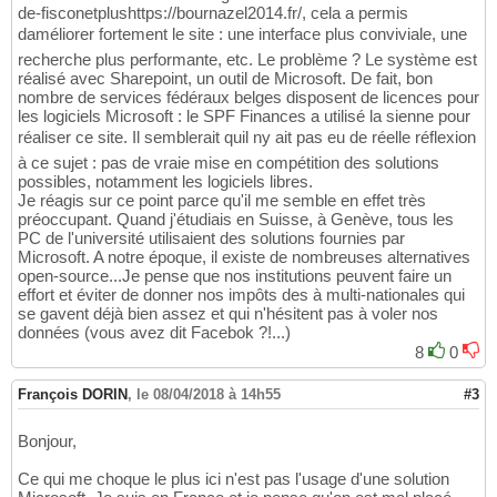
de-fisconetplushttps://bournazel2014.fr/, cela a permis
daméliorer fortement le site : une interface plus conviviale, une
recherche plus performante, etc. Le problème ? Le système est
réalisé avec Sharepoint, un outil de Microsoft. De fait, bon
nombre de services fédéraux belges disposent de licences pour
les logiciels Microsoft : le SPF Finances a utilisé la sienne pour
réaliser ce site. Il semblerait quil ny ait pas eu de réelle réflexion
à ce sujet : pas de vraie mise en compétition des solutions
possibles, notamment les logiciels libres.
Je réagis sur ce point parce qu'il me semble en effet très
préoccupant. Quand j'étudiais en Suisse, à Genève, tous les
PC de l'université utilisaient des solutions fournies par
Microsoft. A notre époque, il existe de nombreuses alternatives
open-source...Je pense que nos institutions peuvent faire un
effort et éviter de donner nos impôts des à multi-nationales qui
se gavent déjà bien assez et qui n'hésitent pas à voler nos
données (vous avez dit Facebok ?!...)
8
0
François DORIN
,
le 08/04/2018 à 14h55
#3
Bonjour,
Ce qui me choque le plus ici n'est pas l'usage d'une solution