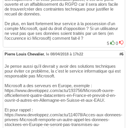
ouverte et un affaiblissement du RGPD car il sera alors facile
de trouver/créer des contraintes techniques pour justifier le
recueil de données.
De plus, en liant fortement leur service à la possession d'un
compte Microsoft, quid du droit d'opposition ? Si un utilisateur
ne veut pas que ses données soient traités par un tiers (en
l'occurence ici Microsoft) comment fait-il ?
5
0
Pierre Louis Chevalier
,
le 08/04/2018 à 17h22
#6
Je pense aussi qu'il devrait y avoir des solutions techniques
pour éviter ce problème, la c'est le service informatique qui est
responsable pas Microsoft.
Microsoft a des serveurs en Europe, exemple :
https://www.developpez.com/actu/193756/Microsoft-ouvre-
officiellement-quatre-datacenters-en-France-et-prevoit-d-en-
ouvrir-d-autres-en-Allemagne-en-Suisse-et-aux-EAU/.
Et pour rappel :
https://www.developpez.com/actu/114078/Acces-aux-donnees-
privees-Microsoft-remporte-un-autre-appel-les-donnees-
stockees-en-Europe-ne-seront-pas-transmises-au-