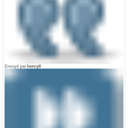
Envoyé par
henryII