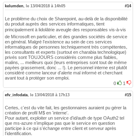
kelumden
,
le 13/04/2018 à 14h05
#14
Le problème du choix de Sharepoint, au-delà de la disponibilité
du produit auprès des services informatiques, tient
principalement à lidolâtrie aveugle des responsables vis-à-vis
de Microsoft en particulier, et des grandes sociétés de service
en général. Malgré l'existence au sein de ces services
informatiques de personnes techniquement très compétentes,
les consultants et experts (surtout en charabia technologique)
privés sont TOUJOURS considérés comme plus fiables,
malins, ... meilleurs quoi (leurs entreprises sont tout de même
payées grassement, donc ... !). Le personnel interne est plutôt
considéré comme lanceur d'alerte mal informé et cherchant
avant tout à protéger son emploi.
0
1
efv_infodata
,
le 13/04/2018 à 17h13
#15
Certes, c'est du vite fait, les gestionnaires auraient pu gérer la
création de profil M$ en 'interne'.
Pour autant, exploiter un service d'id/auth de type OAuth2 tel
que ms-azure n'implique pas que le service en question
participe à ce qui s'échange entre client et serveur après
l'identification.