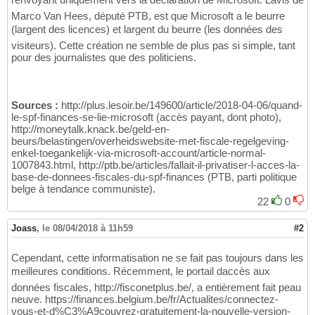
Marco Van Hees, député PTB, est que Microsoft a le beurre
(largent des licences) et largent du beurre (les données des
visiteurs). Cette création ne semble de plus pas si simple, tant
pour des journalistes que des politiciens.
Sources :
http://plus.lesoir.be/149600/article/2018-04-06/quand-
le-spf-finances-se-lie-microsoft (accès payant, dont photo),
http://moneytalk.knack.be/geld-en-
beurs/belastingen/overheidswebsite-met-fiscale-regelgeving-
enkel-toegankelijk-via-microsoft-account/article-normal-
1007843.html, http://ptb.be/articles/fallait-il-privatiser-l-acces-la-
base-de-donnees-fiscales-du-spf-finances (PTB, parti politique
belge à tendance communiste).
22
0
Joass
,
le 08/04/2018 à 11h59
#2
Cependant, cette informatisation ne se fait pas toujours dans les
meilleures conditions. Récemment, le portail daccès aux
données fiscales, http://fisconetplus.be/, a entièrement fait peau
neuve. https://finances.belgium.be/fr/Actualites/connectez-
vous-et-d%C3%A9couvrez-gratuitement-la-nouvelle-version-