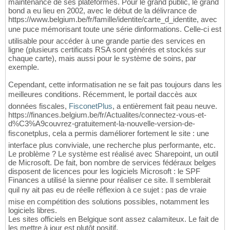
maintenance de ses plateformes. Pour le grand public, le grand
bond a eu lieu en 2002, avec le début de la délivrance de
https://www.belgium.be/fr/famille/identite/carte_d_identite, avec
une puce mémorisant toute une série dinformations. Celle-ci est
utilisable pour accéder à une grande partie des services en
ligne (plusieurs certificats RSA sont générés et stockés sur
chaque carte), mais aussi pour le système de soins, par
exemple.
Cependant, cette informatisation ne se fait pas toujours dans les
meilleures conditions. Récemment, le portail daccès aux
données fiscales,
FisconetPlus
, a entièrement fait peau neuve.
https://finances.belgium.be/fr/Actualites/connectez-vous-et-
d%C3%A9couvrez-gratuitement-la-nouvelle-version-de-
fisconetplus, cela a permis daméliorer fortement le site : une
interface plus conviviale, une recherche plus performante, etc.
Le problème ? Le système est réalisé avec Sharepoint, un outil
de Microsoft. De fait, bon nombre de services fédéraux belges
disposent de licences pour les logiciels Microsoft : le SPF
Finances a utilisé la sienne pour réaliser ce site. Il semblerait
quil ny ait pas eu de réelle réflexion à ce sujet : pas de vraie
mise en compétition des solutions possibles, notamment les
logiciels libres.
Les sites officiels en Belgique sont assez calamiteux. Le fait de
les mettre à jour est plutôt positif.