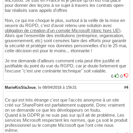
Microsoft. Je suis en France et je pense qu'on est mal placé
pour donner des leçons à se sujet à travers les contrats open-
bar réalisés sans appels d'offres
Non, ce qui me choque le plus, surtout à la veille de la mise en
oeuvre du RGPD, c'est d'avoir retenu une solution avec
obligation de création d'un compte Microsoft (donc hors UE)
.
Alors que l'ensemble des institutions (entreprise, organisation,
gouvernement, etc) sont censées faire des efforts pour garantir
la sécurité et protéger nos données personnelles d'ici le 25 mai,
cette décision est pour le moins... étonnante !
Je me demande d'ailleurs comment cela peut être justifié et
justifiable du point du vue du RGPD, car je doute fortement que
l'excuse "c'est une contrainte technique" soit valable.
6
0
MarieKisSlaJoue
,
le 08/04/2018 à 15h31
#4
Ce qui est très étrange c'est que l'accès anonyme à un site
créé sur SharePoint est parfaitement supporté. Donc vraiment
on se demande ce que les développeurs on foutu.
Quand à la GDPR je ne suis pas sur qu'il ait de problème. Les
services Microsoft respectent les normes, que ça soit le produit
professionnel ou le compte Microsoft que l'ont crée nous
même.