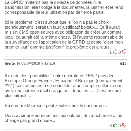
La GPRD n'interdit pas la collecte de données ni la
transmission, elle t'oblige à la documenter, la justifier et te rend
corresponsable de leur utilisation par de tierce partie.
Ici le problème, c'est surtout que le "on n'a pas le choix
techniquement" serait un faux justificatif boiteux... Qu'il aurait
mis un CMS open-source avec obligation de créer un compte
local, ça aurait été la même chose. Si l'autorité responsable de
la surveillance de l'application de la GPRD accepte "c'est mon
premier jour" comme justificatif, le problème est ailleurs.
1
0
Invité
,
le 09/04/2018 à 17h14
#13
Il existe des "portabilités" entre opérateurs / FAI / provider.
Exemple Orange France , Espagne et Belgique (normalement
??? ) sont autorisés à se connecter à un compte outlook.com
avec une adresse mail orange.be , .fr ou .es ... . C'est encore
plus intrusif ...
En somme Microsoft peut zieuter chez le concurrent .
Donc avoir une adresse mail outlook.be , .fr , .duchmolle ... ne
change pas grand chose ...
0
0