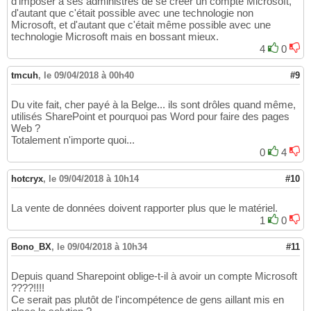
d'imposer à ses administrés de se créer un compte Microsoft,
d'autant que c'était possible avec une technologie non
Microsoft, et d'autant que c'était même possible avec une
technologie Microsoft mais en bossant mieux.
4
0
tmcuh
,
le 09/04/2018 à 00h40
#9
Du vite fait, cher payé à la Belge... ils sont drôles quand même,
utilisés SharePoint et pourquoi pas Word pour faire des pages
Web ?
Totalement n'importe quoi...
0
4
hotcryx
,
le 09/04/2018 à 10h14
#10
La vente de données doivent rapporter plus que le matériel.
1
0
Bono_BX
,
le 09/04/2018 à 10h34
#11
Depuis quand Sharepoint oblige-t-il à avoir un compte Microsoft
????!!!!
Ce serait pas plutôt de l'incompétence de gens aillant mis en