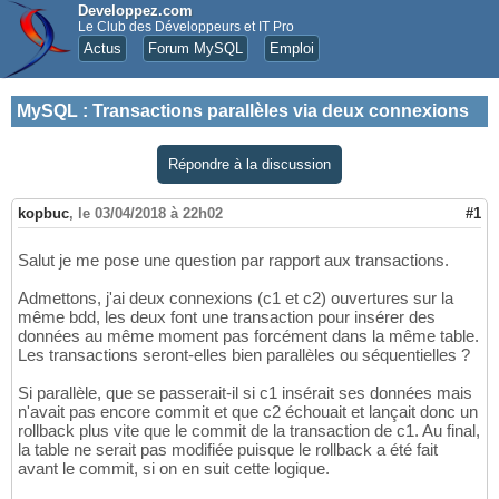
Developpez.com
Le Club des Développeurs et IT Pro
Actus
Forum MySQL
Emploi
MySQL
:
Transactions parallèles via deux connexions
Répondre à la discussion
kopbuc
,
le 03/04/2018 à 22h02
#1
Salut je me pose une question par rapport aux transactions.
Admettons, j'ai deux connexions (c1 et c2) ouvertures sur la
même bdd, les deux font une transaction pour insérer des
données au même moment pas forcément dans la même table.
Les transactions seront-elles bien parallèles ou séquentielles ?
Si parallèle, que se passerait-il si c1 insérait ses données mais
n'avait pas encore commit et que c2 échouait et lançait donc un
rollback plus vite que le commit de la transaction de c1. Au final,
la table ne serait pas modifiée puisque le rollback a été fait
avant le commit, si on en suit cette logique.