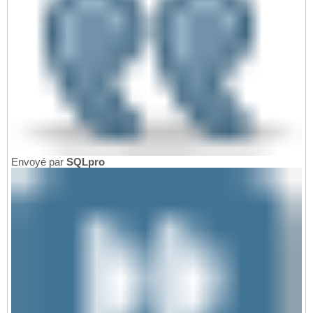
Envoyé par
SQLpro