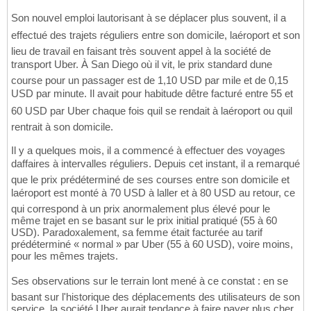
Son nouvel emploi lautorisant à se déplacer plus souvent, il a
effectué des trajets réguliers entre son domicile, laéroport et son
lieu de travail en faisant très souvent appel à la société de
transport Uber. À San Diego où il vit, le prix standard dune
course pour un passager est de 1,10 USD par mile et de 0,15
USD par minute. Il avait pour habitude dêtre facturé entre 55 et
60 USD par Uber chaque fois quil se rendait à laéroport ou quil
rentrait à son domicile.
Il y a quelques mois, il a commencé à effectuer des voyages
daffaires à intervalles réguliers. Depuis cet instant, il a remarqué
que le prix prédéterminé de ses courses entre son domicile et
laéroport est monté à 70 USD à laller et à 80 USD au retour, ce
qui correspond à un prix anormalement plus élevé pour le
même trajet en se basant sur le prix initial pratiqué (55 à 60
USD). Paradoxalement, sa femme était facturée au tarif
prédéterminé « normal » par Uber (55 à 60 USD), voire moins,
pour les mêmes trajets.
Ses observations sur le terrain lont mené à ce constat : en se
basant sur l'historique des déplacements des utilisateurs de son
service, la société Uber aurait tendance à faire payer plus cher