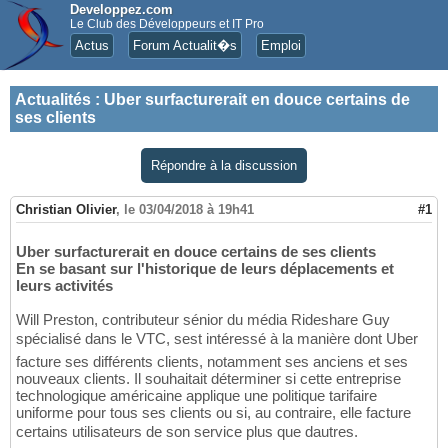
Developpez.com
Le Club des Développeurs et IT Pro
Actus
Forum Actualit�s
Emploi
Actualités
:
Uber surfacturerait en douce certains de
ses clients
Répondre à la discussion
Christian Olivier
,
le 03/04/2018 à 19h41
#1
Uber surfacturerait en douce certains de ses clients
En se basant sur l'historique de leurs déplacements et
leurs activités
Will Preston, contributeur sénior du média Rideshare Guy
spécialisé dans le VTC, sest intéressé à la manière dont Uber
facture ses différents clients, notamment ses anciens et ses
nouveaux clients. Il souhaitait déterminer si cette entreprise
technologique américaine applique une politique tarifaire
uniforme pour tous ses clients ou si, au contraire, elle facture
certains utilisateurs de son service plus que dautres.