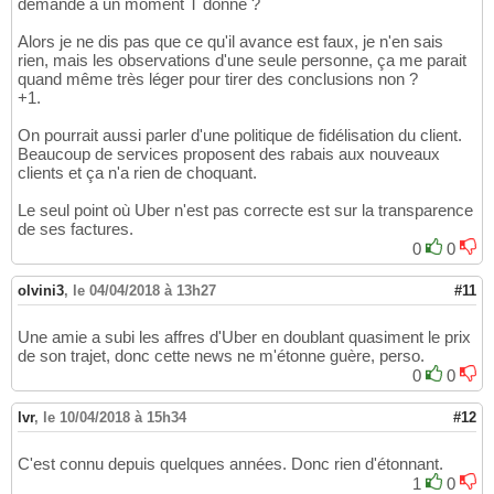
demande à un moment T donné ?
Alors je ne dis pas que ce qu'il avance est faux, je n'en sais
rien, mais les observations d'une seule personne, ça me parait
quand même très léger pour tirer des conclusions non ?
+1.
On pourrait aussi parler d'une politique de fidélisation du client.
Beaucoup de services proposent des rabais aux nouveaux
clients et ça n'a rien de choquant.
Le seul point où Uber n'est pas correcte est sur la transparence
de ses factures.
0
0
olvini3
,
le 04/04/2018 à 13h27
#11
Une amie a subi les affres d'Uber en doublant quasiment le prix
de son trajet, donc cette news ne m'étonne guère, perso.
0
0
lvr
,
le 10/04/2018 à 15h34
#12
C'est connu depuis quelques années. Donc rien d'étonnant.
1
0