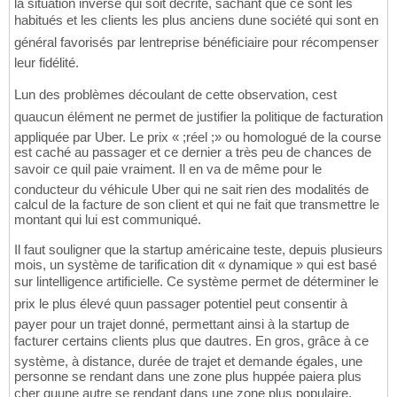
la situation inverse qui soit décrite, sachant que ce sont les
habitués et les clients les plus anciens dune société qui sont en
général favorisés par lentreprise bénéficiaire pour récompenser
leur fidélité.
Lun des problèmes découlant de cette observation, cest
quaucun élément ne permet de justifier la politique de facturation
appliquée par Uber. Le prix « ;réel ;» ou homologué de la course
est caché au passager et ce dernier a très peu de chances de
savoir ce quil paie vraiment. Il en va de même pour le
conducteur du véhicule Uber qui ne sait rien des modalités de
calcul de la facture de son client et qui ne fait que transmettre le
montant qui lui est communiqué.
Il faut souligner que la startup américaine teste, depuis plusieurs
mois, un système de tarification dit « dynamique » qui est basé
sur lintelligence artificielle. Ce système permet de déterminer le
prix le plus élevé quun passager potentiel peut consentir à
payer pour un trajet donné, permettant ainsi à la startup de
facturer certains clients plus que dautres. En gros, grâce à ce
système, à distance, durée de trajet et demande égales, une
personne se rendant dans une zone plus huppée paiera plus
cher quune autre se rendant dans une zone plus populaire.