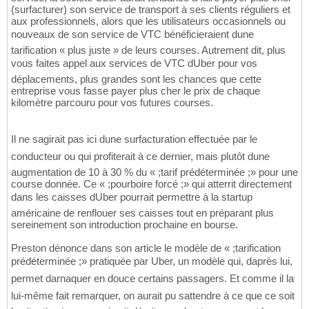
(surfacturer) son service de transport à ses clients réguliers et
aux professionnels, alors que les utilisateurs occasionnels ou
nouveaux de son service de VTC bénéficieraient dune
tarification « plus juste » de leurs courses. Autrement dit, plus
vous faites appel aux services de VTC dUber pour vos
déplacements, plus grandes sont les chances que cette
entreprise vous fasse payer plus cher le prix de chaque
kilomètre parcouru pour vos futures courses.
Il ne sagirait pas ici dune surfacturation effectuée par le
conducteur ou qui profiterait à ce dernier, mais plutôt dune
augmentation de 10 à 30 % du « ;tarif prédéterminée ;» pour une
course donnée. Ce « ;pourboire forcé ;» qui atterrit directement
dans les caisses dUber pourrait permettre à la startup
américaine de renflouer ses caisses tout en préparant plus
sereinement son introduction prochaine en bourse.
Preston dénonce dans son article le modèle de « ;tarification
prédéterminée ;» pratiquée par Uber, un modèle qui, daprès lui,
permet darnaquer en douce certains passagers. Et comme il la
lui-même fait remarquer, on aurait pu sattendre à ce que ce soit