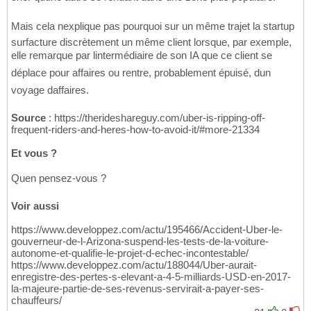
Mais cela nexplique pas pourquoi sur un même trajet la startup
surfacture discrètement un même client lorsque, par exemple,
elle remarque par lintermédiaire de son IA que ce client se
déplace pour affaires ou rentre, probablement épuisé, dun
voyage daffaires.
Source
: https://therideshareguy.com/uber-is-ripping-off-
frequent-riders-and-heres-how-to-avoid-it/#more-21334
Et vous ?
Quen pensez-vous ?
Voir aussi
https://www.developpez.com/actu/195466/Accident-Uber-le-
gouverneur-de-l-Arizona-suspend-les-tests-de-la-voiture-
autonome-et-qualifie-le-projet-d-echec-incontestable/
https://www.developpez.com/actu/188044/Uber-aurait-
enregistre-des-pertes-s-elevant-a-4-5-milliards-USD-en-2017-
la-majeure-partie-de-ses-revenus-servirait-a-payer-ses-
chauffeurs/