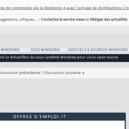
gne de commande via la Redstone 4 avec l'arrivée de distributions Lin
gestions, critiques, ... :
Contactez le service news
et
Rédigez des actualités
S WINDOWS
QUIZ WINDOWS
LOGICIELS & SOURCES WINDOWS
end un échantillon du sous-système Windows pour Linux open source
iscussion précédente
|
Discussion suivante
»