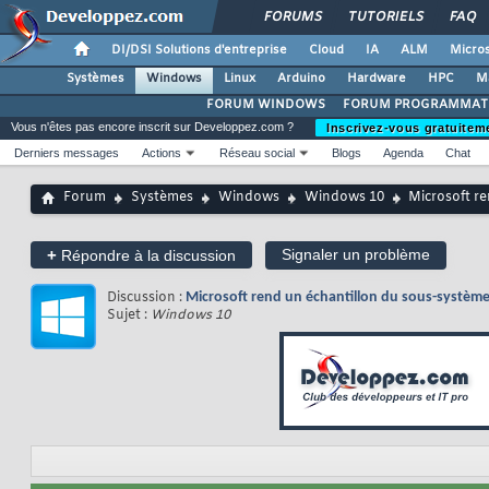
FORUMS
TUTORIELS
FAQ
DI/DSI Solutions d'entreprise
Cloud
IA
ALM
Micros
Systèmes
Windows
Linux
Arduino
Hardware
HPC
M
FORUM WINDOWS
FORUM PROGRAMMAT
Vous n'êtes pas encore inscrit sur Developpez.com ?
Inscrivez-vous gratuitem
Derniers messages
Actions
Réseau social
Blogs
Agenda
Chat
Forum
Systèmes
Windows
Windows 10
Microsoft r
+
Signaler un problème
Répondre à la discussion
Discussion :
Microsoft rend un échantillon du sous-systè
Sujet :
Windows 10