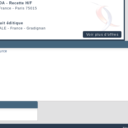
OA - Recette H/F
 France - Paris 75015
uit éditique
ALE
- France - Gradignan
Voir plus d'offres
urce