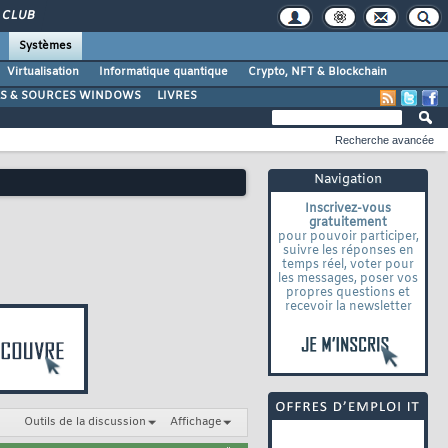
CLUB
Systèmes
Virtualisation
Informatique quantique
Crypto, NFT & Blockchain
LS & SOURCES WINDOWS
LIVRES
Recherche avancée
Navigation
Inscrivez-vous
gratuitement
pour pouvoir participer,
suivre les réponses en
temps réel, voter pour
les messages, poser vos
propres questions et
recevoir la newsletter
Outils de la discussion
Affichage