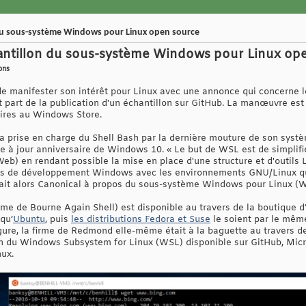
du sous-système Windows pour Linux open source
antillon du sous-système Windows pour Linux op
ons
e manifester son intérêt pour Linux avec une annonce qui concerne
t part de la publication d'un échantillon sur GitHub. La manœuvre est d
aires au Windows Store.
la prise en charge du Shell Bash par la dernière mouture de son syst
e à jour anniversaire de Windows 10. « Le but de WSL est de simplifie
eb) en rendant possible la mise en place d'une structure et d'outils
ts de développement Windows avec les environnements GNU/Linux qu
uait alors Canonical à propos du sous-système Windows pour Linux (
nyme de Bourne Again Shell) est disponible au travers de la boutique 
qu’
Ubuntu
, puis
les distributions Fedora et Suse
le soient par le même
gure, la firme de Redmond elle-même était à la baguette au travers de
on du Windows Subsystem for Linux (WSL) disponible sur GitHub, Micr
nux.