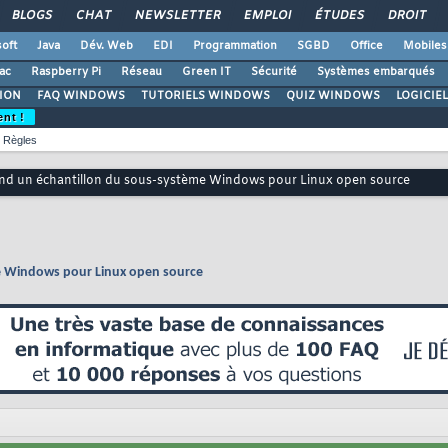
BLOGS
CHAT
NEWSLETTER
EMPLOI
ÉTUDES
DROIT
oft
Java
Dév. Web
EDI
Programmation
SGBD
Office
Mobiles
ac
Raspberry Pi
Réseau
Green IT
Sécurité
Systèmes embarqués
ION
FAQ WINDOWS
TUTORIELS WINDOWS
QUIZ WINDOWS
LOGICIE
ent !
Règles
end un échantillon du sous-système Windows pour Linux open source
me Windows pour Linux open source