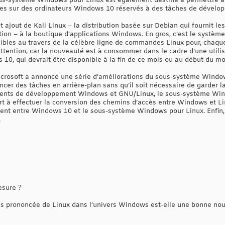
ous-système Windows pour Linux est également destiné à permettre a
sées sur des ordinateurs Windows 10 réservés à des tâches de dévelo
t ajout de Kali Linux – la distribution basée sur Debian qui fournit le
ion – à la boutique d’applications Windows. En gros, c’est le système
onibles au travers de la célèbre ligne de commandes Linux pour, chaqu
tention, car la nouveauté est à consommer dans le cadre d’une utilis
10, qui devrait être disponible à la fin de ce mois ou au début du mo
icrosoft a annoncé une série d’améliorations du sous-système Windo
ancer des tâches en arrière-plan sans qu’il soit nécessaire de garder l
ents de développement Windows et GNU/Linux, le sous-système Windo
ert à effectuer la conversion des chemins d’accès entre Windows et Lin
ment entre Windows 10 et le sous-système Windows pour Linux. Enfin,
.
esure ?
us prononcée de Linux dans l’univers Windows est-elle une bonne nouv