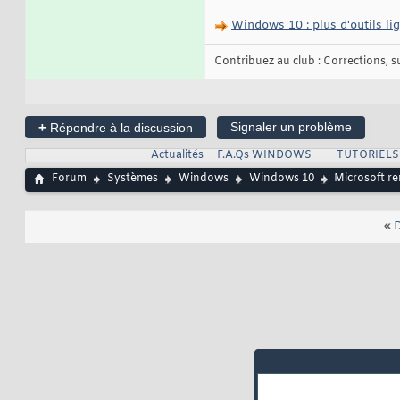
Windows 10 : plus d'outils li
Contribuez au club : Corrections, sug
+
Signaler un problème
Répondre à la discussion
Actualités
F.A.Qs WINDOWS
TUTORIEL
Forum
Systèmes
Windows
Windows 10
Microsoft r
«
D