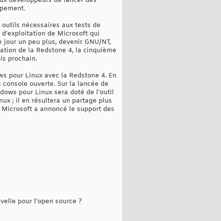
ux développeurs de lancer des
ppement.
s outils nécessaires aux tests de
 d’exploitation de Microsoft qui
e jour un peu plus, devenir GNU/NT,
ation de la Redstone 4, la cinquième
is prochain.
ws pour Linux avec la Redstone 4. En
a console ouverte. Sur la lancée de
ws pour Linux sera doté de l’outil
ux ; il en résultera un partage plus
 Microsoft a annoncé le support des
elle pour l’open source ?