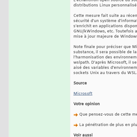
L’échantillon open source du s
distributions Linux personnali
Cette mesure fait suite au récen
sécurité d'un système d'informat
s’enrichit en applications disp
GNU/kWindows, etc. Toutefois at
mise à jour majeure de Windows 
Note finale pour préciser que M
substance, il sera possible de l
l’harmonisation des environnem
wslpath. D’après Microsoft, il s
aisé des variables d’environne
sockets Unix au travers du WSL
Source
Microsoft
Votre opinion
Que pensez-vous de cette m
La pénétration de plus en pl
Voir aussi