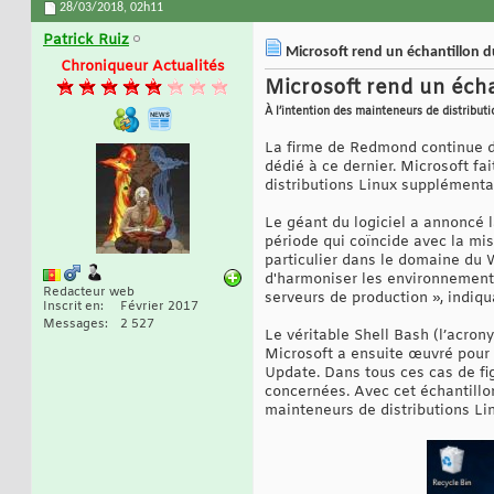
28/03/2018,
02h11
Patrick Ruiz
Microsoft rend un échantillon 
Chroniqueur Actualités
Microsoft rend un éch
À l’intention des mainteneurs de distributi
La firme de Redmond continue d
dédié à ce dernier. Microsoft fai
distributions Linux supplément
Le géant du logiciel a annoncé 
période qui coïncide avec la mis
particulier dans le domaine du W
d'harmoniser les environnemen
Redacteur web
serveurs de production », indiq
Inscrit en
Février 2017
Messages
2 527
Le véritable Shell Bash (l’acro
Microsoft a ensuite œuvré pour 
Update. Dans tous ces cas de fi
concernées. Avec cet échantill
mainteneurs de distributions Li