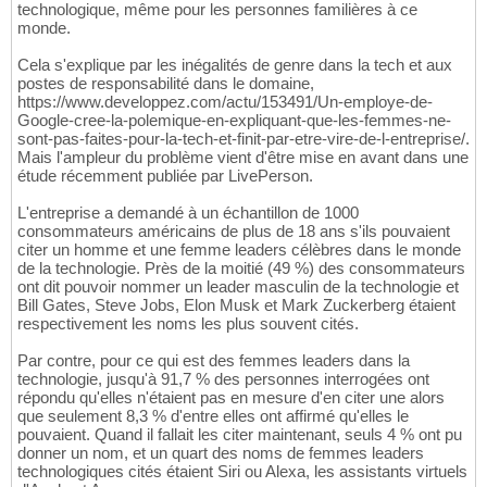
technologique, même pour les personnes familières à ce
monde.
Cela s'explique par les inégalités de genre dans la tech et aux
postes de responsabilité dans le domaine,
https://www.developpez.com/actu/153491/Un-employe-de-
Google-cree-la-polemique-en-expliquant-que-les-femmes-ne-
sont-pas-faites-pour-la-tech-et-finit-par-etre-vire-de-l-entreprise/.
Mais l'ampleur du problème vient d'être mise en avant dans une
étude récemment publiée par LivePerson.
L'entreprise a demandé à un échantillon de 1000
consommateurs américains de plus de 18 ans s'ils pouvaient
citer un homme et une femme leaders célèbres dans le monde
de la technologie. Près de la moitié (49 %) des consommateurs
ont dit pouvoir nommer un leader masculin de la technologie et
Bill Gates, Steve Jobs, Elon Musk et Mark Zuckerberg étaient
respectivement les noms les plus souvent cités.
Par contre, pour ce qui est des femmes leaders dans la
technologie, jusqu'à 91,7 % des personnes interrogées ont
répondu qu'elles n'étaient pas en mesure d'en citer une alors
que seulement 8,3 % d'entre elles ont affirmé qu'elles le
pouvaient. Quand il fallait les citer maintenant, seuls 4 % ont pu
donner un nom, et un quart des noms de femmes leaders
technologiques cités étaient Siri ou Alexa, les assistants virtuels