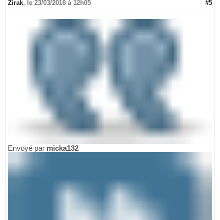
Zirak
,
le 23/03/2018 à 12h05
#5
Envoyé par
micka132