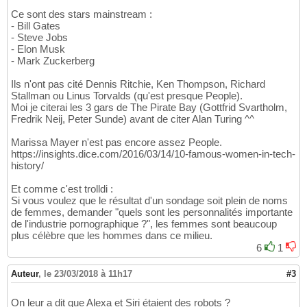
Ce sont des stars mainstream :
- Bill Gates
- Steve Jobs
- Elon Musk
- Mark Zuckerberg
Ils n'ont pas cité Dennis Ritchie, Ken Thompson, Richard
Stallman ou Linus Torvalds (qu'est presque People).
Moi je citerai les 3 gars de The Pirate Bay (Gottfrid Svartholm,
Fredrik Neij, Peter Sunde) avant de citer Alan Turing ^^
Marissa Mayer n'est pas encore assez People.
https://insights.dice.com/2016/03/14/10-famous-women-in-tech-
history/
Et comme c'est trolldi :
Si vous voulez que le résultat d'un sondage soit plein de noms
de femmes, demander "quels sont les personnalités importante
de l'industrie pornographique ?", les femmes sont beaucoup
plus célèbre que les hommes dans ce milieu.
6
1
Auteur
,
le 23/03/2018 à 11h17
#3
On leur a dit que Alexa et Siri étaient des robots ?