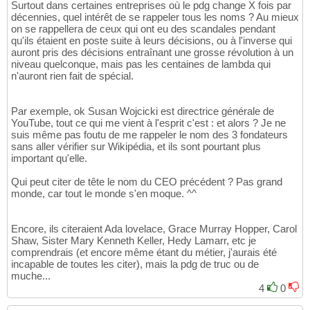
Surtout dans certaines entreprises où le pdg change X fois par
décennies, quel intérêt de se rappeler tous les noms ? Au mieux
on se rappellera de ceux qui ont eu des scandales pendant
qu'ils étaient en poste suite à leurs décisions, ou à l'inverse qui
auront pris des décisions entraînant une grosse révolution à un
niveau quelconque, mais pas les centaines de lambda qui
n'auront rien fait de spécial.
Par exemple, ok Susan Wojcicki est directrice générale de
YouTube, tout ce qui me vient à l'esprit c'est : et alors ? Je ne
suis même pas foutu de me rappeler le nom des 3 fondateurs
sans aller vérifier sur Wikipédia, et ils sont pourtant plus
important qu'elle.
Qui peut citer de tête le nom du CEO précédent ? Pas grand
monde, car tout le monde s'en moque. ^^
Encore, ils citeraient Ada lovelace, Grace Murray Hopper, Carol
Shaw, Sister Mary Kenneth Keller, Hedy Lamarr, etc je
comprendrais (et encore même étant du métier, j'aurais été
incapable de toutes les citer), mais la pdg de truc ou de
muche...
4
0