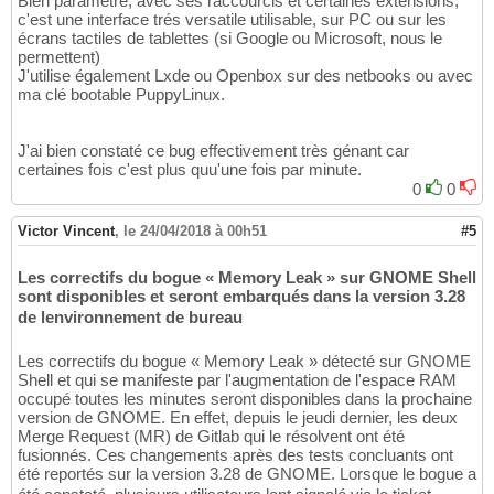
Bien paramétré, avec ses raccourcis et certaines extensions,
c'est une interface trés versatile utilisable, sur PC ou sur les
écrans tactiles de tablettes (si Google ou Microsoft, nous le
permettent)
J'utilise également Lxde ou Openbox sur des netbooks ou avec
ma clé bootable PuppyLinux.
J'ai bien constaté ce bug effectivement très génant car
certaines fois c'est plus quu'une fois par minute.
0
0
Victor Vincent
,
le 24/04/2018 à 00h51
#5
Les correctifs du bogue « Memory Leak » sur GNOME Shell
sont disponibles et seront embarqués dans la version 3.28
de lenvironnement de bureau
Les correctifs du bogue « Memory Leak » détecté sur GNOME
Shell et qui se manifeste par l'augmentation de l'espace RAM
occupé toutes les minutes seront disponibles dans la prochaine
version de GNOME. En effet, depuis le jeudi dernier, les deux
Merge Request (MR) de Gitlab qui le résolvent ont été
fusionnés. Ces changements après des tests concluants ont
été reportés sur la version 3.28 de GNOME. Lorsque le bogue a