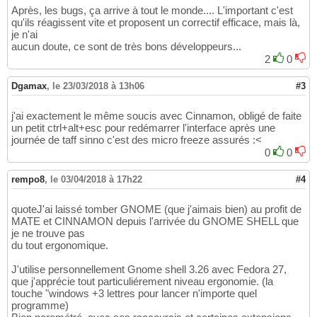
Après, les bugs, ça arrive à tout le monde.... L'important c'est
qu'ils réagissent vite et proposent un correctif efficace, mais là,
je n'ai
aucun doute, ce sont de très bons développeurs...
2
0
Dgamax
,
le 23/03/2018 à 13h06
#3
j'ai exactement le même soucis avec Cinnamon, obligé de faite
un petit ctrl+alt+esc pour redémarrer l'interface après une
journée de taff sinno c'est des micro freeze assurés :<
0
0
rempo8
,
le 03/04/2018 à 17h22
#4
quoteJ'ai laissé tomber GNOME (que j'aimais bien) au profit de
MATE et CINNAMON depuis l'arrivée du GNOME SHELL que
je ne trouve pas
du tout ergonomique.
J'utilise personnellement Gnome shell 3.26 avec Fedora 27,
que j'apprécie tout particuliérement niveau ergonomie. (la
touche "windows +3 lettres pour lancer n'importe quel
programme)