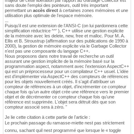
majeur de cette libération par rapport au Garbage Collector est
sans doute l'emploi des pointeurs, outil très important
permettant un
accès direct
à certaines zones mémoires et une
utilisation plus optimale de l'espace mémoire.
...
Puisqu'il est une extension de l'ANSI-C (on lui pardonnera cette
simplification réductrice ^^' ), C++ utilise une gestion explicite
de la mémoire avec les delete, new, free et malloc. Pour M. A.
Ellis et B. Stroustrup (affirmation sur des publications de 1990 à
2000), la gestion de mémoire explicite via le Garbage Collector
n'est pas une composante du langage C++.
Nous proposons dans notre travail de recherche un outil
assurant une gestion implicite de la mémoire basé sur la
programmation aspect, notamment avec l'extension AspectC++
qui est un préprocesseur pour un compilateur C++ usuel. L'idée
est d'implémenter via AspectC++ des compteurs de références
pour les objets nouvellement créés. Il s'agit d'attribuer un
compteur de références à un objet, d'incrémenter ce compteur
chaque fois qu'un autre objet crée une référence vers le premier
objet et de décrémenter ce compteur chaque fois qu'une
référence est supprimée. L'objet sera détruit dès que son
compteur associé sera à zéro. "
Je lie cette citation à cette partie de l'article :
Le prochain passage du ramasse-miette nest pas strictement
connu, sachant quil nest programmé que lorsque le « toggle