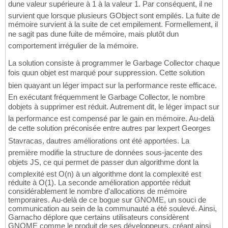
dune valeur supérieure à 1 à la valeur 1. Par conséquent, il ne
survient que lorsque plusieurs GObject sont empilés. La fuite de
mémoire survient à la suite de cet empilement. Formellement, il
ne sagit pas dune fuite de mémoire, mais plutôt dun
comportement irrégulier de la mémoire.
La solution consiste à programmer le Garbage Collector chaque
fois quun objet est marqué pour suppression. Cette solution
bien quayant un léger impact sur la performance reste efficace.
En exécutant fréquemment le Garbage Collector, le nombre
dobjets à supprimer est réduit. Autrement dit, le léger impact sur
la performance est compensé par le gain en mémoire. Au-delà
de cette solution préconisée entre autres par lexpert Georges
Stavracas, dautres améliorations ont été apportées. La
première modifie la structure de données sous-jacente des
objets JS, ce qui permet de passer dun algorithme dont la
complexité est O(n) à un algorithme dont la complexité est
réduite à O(1). La seconde amélioration apportée réduit
considérablement le nombre d'allocations de mémoire
temporaires. Au-delà de ce bogue sur GNOME, un souci de
communication au sein de la communauté a été soulevé. Ainsi,
Garnacho déplore que certains utilisateurs considèrent
GNOME comme le produit de ses développeurs, créant ainsi