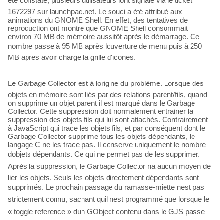
été constaté, plusieurs utilisateurs lont signalé via le ticket
1672297 sur launchpad.net. Le souci a été attribué aux
animations du GNOME Shell. En effet, des tentatives de
reproduction ont montré que GNOME Shell consommait
environ 70 MB de mémoire aussitôt après le démarrage. Ce
nombre passe à 95 MB après louverture de menu puis à 250
MB après avoir chargé la grille d'icônes.
Le Garbage Collector est à lorigine du problème. Lorsque des
objets en mémoire sont liés par des relations parent/fils, quand
on supprime un objet parent il est marqué dans le Garbage
Collector. Cette suppression doit normalement entrainer la
suppression des objets fils qui lui sont attachés. Contrairement
à JavaScript qui trace les objets fils, et par conséquent dont le
Garbage Collector supprime tous les objets dépendants, le
langage C ne les trace pas. Il conserve uniquement le nombre
dobjets dépendants. Ce qui ne permet pas de les supprimer.
Après la suppression, le Garbage Collector na aucun moyen de
lier les objets. Seuls les objets directement dépendants sont
supprimés. Le prochain passage du ramasse-miette nest pas
strictement connu, sachant quil nest programmé que lorsque le
« toggle reference » dun GObject contenu dans le GJS passe