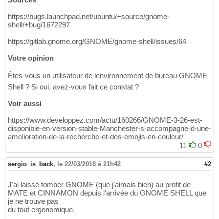
https://bugs.launchpad.net/ubuntu/+source/gnome-
shell/+bug/1672297
https://gitlab.gnome.org/GNOME/gnome-shell/issues/64
Votre opinion
Êtes-vous un utilisateur de lenvironnement de bureau GNOME
Shell ? Si oui, avez-vous fait ce constat ?
Voir aussi
https://www.developpez.com/actu/160266/GNOME-3-26-est-
disponible-en-version-stable-Manchester-s-accompagne-d-une-
amelioration-de-la-recherche-et-des-emojis-en-couleur/
11
0
sergio_is_back
,
le 22/03/2018 à 21h42
#2
J'ai laissé tomber GNOME (que j'aimais bien) au profit de
MATE et CINNAMON depuis l'arrivée du GNOME SHELL que
je ne trouve pas
du tout ergonomique.