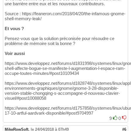
une barrière entre eux et les nouveaux contributeurs.
Source : https://feaneron.com/2018/04/20/the-infamous-gnome-
shell-memory-leak/
Et vous ?
Pensez-vous que la solution préconisée pour résoudre ce
problème de mémoire soit la bonne ?
Voir aussi
https://www.developpez.net/forums/d1831998/systemes/linux/gn
shell-affecte-bogue-se-manifeste-l-augmentation-l-espace-ram-
occupe-toutes-minutes/#post10109434
https://www.developpez.net/forums/d1828748/systemes/linux/appli
environnements-graphiques/gnome/gnome-3-28-disponible-
version-stable-chongqing-s-accompagne-d-nouveau-clavier-
visuel/#post10088058
https://www.developpez.net/forums/d1757858/systemes/linux/ubu
17-10-artful-aardvark-disponible/#post9704997
9
0
MikeRowSoft
,
le 24/04/2018 à 07h49
#6