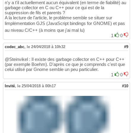
n'y a t'il actuellement aucun équivalent (en terme de fiabilité) au
garbage collector en C ou C++ pour ce qui est de la
suppression de fils et parents ?
A la lecture de l'article, le problème semble se situer sur
limplémentation GJS (JavaScript bindings for GNOME) et pas
au niveau C/C++ (à moins que j'ai mal lu)
1
0
codec_abc
,
le 24/04/2018 à 10h32
#9
@Steinvikel : Il existe des garbage collector en C++ pour C++
(par exemple Boehm). D'après ce que je comprends c'est que
celui utilsé par Gnome semble un peu particulier.
1
0
Invité
,
le 25/04/2018 à 00h17
#10