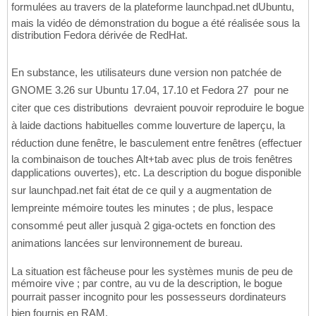
formulées au travers de la plateforme launchpad.net dUbuntu,
mais la vidéo de démonstration du bogue a été réalisée sous la
distribution Fedora dérivée de RedHat.
En substance, les utilisateurs dune version non patchée de
GNOME 3.26 sur Ubuntu 17.04, 17.10 et Fedora 27  pour ne
citer que ces distributions  devraient pouvoir reproduire le bogue
à laide dactions habituelles comme louverture de laperçu, la
réduction dune fenêtre, le basculement entre fenêtres (effectuer
la combinaison de touches Alt+tab avec plus de trois fenêtres
dapplications ouvertes), etc. La description du bogue disponible
sur launchpad.net fait état de ce quil y a augmentation de
lempreinte mémoire toutes les minutes ; de plus, lespace
consommé peut aller jusquà 2 giga-octets en fonction des
animations lancées sur lenvironnement de bureau.
La situation est fâcheuse pour les systèmes munis de peu de
mémoire vive ; par contre, au vu de la description, le bogue
pourrait passer incognito pour les possesseurs dordinateurs
bien fournis en RAM.