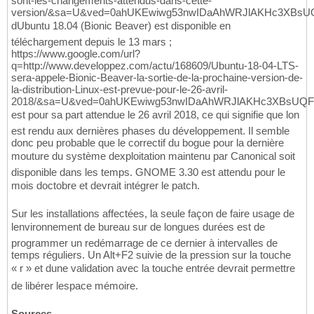
sont-les-changements-attendus-dans-cette-
version/&sa=U&ved=0ahUKEwiwg53nwIDaAhWRJlAKHc3XBsUQF
dUbuntu 18.04 (Bionic Beaver) est disponible en
téléchargement depuis le 13 mars ;
https://www.google.com/url?
q=http://www.developpez.com/actu/168609/Ubuntu-18-04-LTS-
sera-appele-Bionic-Beaver-la-sortie-de-la-prochaine-version-de-
la-distribution-Linux-est-prevue-pour-le-26-avril-
2018/&sa=U&ved=0ahUKEwiwg53nwIDaAhWRJlAKHc3XBsUQF
est pour sa part attendue le 26 avril 2018, ce qui signifie que lon
est rendu aux dernières phases du développement. Il semble
donc peu probable que le correctif du bogue pour la dernière
mouture du système dexploitation maintenu par Canonical soit
disponible dans les temps. GNOME 3.30 est attendu pour le
mois doctobre et devrait intégrer le patch.
Sur les installations affectées, la seule façon de faire usage de
lenvironnement de bureau sur de longues durées est de
programmer un redémarrage de ce dernier à intervalles de
temps réguliers. Un Alt+F2 suivie de la pression sur la touche
« r » et dune validation avec la touche entrée devrait permettre
de libérer lespace mémoire.
Sources