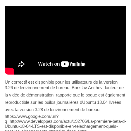
Un correctif est disponible pour les utilisateurs de la version
3.26 de lenvironnement de bureau. Borislav Anchev  lauteur de
la vidéo de démonstration  rapporte que le bogue est également
reproductible sur les builds journalières dUbuntu 18.04 livrées
avec la version 3.28 de lenvironnement de bureau.
https://www.google.com/url?
q=http://www.developpez.com/actu/192706/La-premiere-beta-d-
Ubuntu-18-04-LTS-est-disponible-en-telechargement-quels-