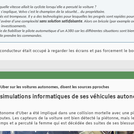
quelle vitesse allait la cycliste lorsqu'elle a percuté la voiture ?
 s'explique, Volvo c'est le champion de la sécurité... du propriétaire.
ès est trompeuse. Il y a des technologies pour lesquelles les progrès sont rapides po
s'avérer d'une complexité
sans solution satisfaisante
. Alors on bricole (par exemple o
es investissements.
e de fiabiliser le pilote automatique d'un A380 car les différentes situations sont bien 
de prendre les commandes.
 conducteur était occupé à regarder les écrans et pas forcement le bo
 Uber sur les voitures autonomes, disent les sources pproches
s simulations informatiques de ses véhicules auto
utonome d’Uber a été impliqué dans une collision mortelle avec une 
routes. Les capteurs de la voiture ont bien détecté la piétonne, mais le
temps et a percuté la femme qui est décédée des suites de ses blessur