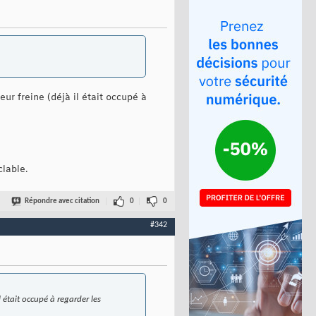
ur freine (déjà il était occupé à
clable.
Répondre avec citation
0
0
#342
 était occupé à regarder les