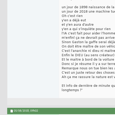
un jour de 1898 naissance de la 
un jour de 2018 une machine tu
Oh c'est rien
y'en a déjà eut
et y'en aura d'autre
y'en a qui s’inquiète pour rien
l'IA c'est fait pour aider l'homme
m'enfin! ça ne devrait pas arriver
Sinon Gaston la gaffe serai déj
On doit être maître de son véhicu
C'est l'anarchie ni dieu ni maitre
Enfin le DIEU (au sens créateu
Et le maitre à bord de la voiture
Donc si je résume il y a sur terr
Remarque nous on tue bien les a
C'est un juste retour des choses.
Ah ça me rassure la nature est v
Et info de dernière de minute qu
longtemps !"
05/06/2018,
09h02