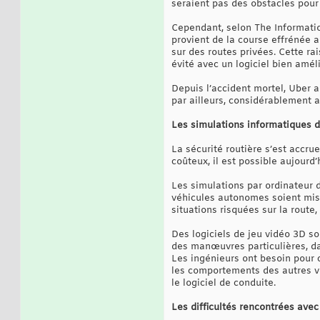
seraient pas des obstacles pour
Cependant, selon The Informati
provient de la course effrénée 
sur des routes privées. Cette ra
évité avec un logiciel bien amél
Depuis l’accident mortel, Uber a 
par ailleurs, considérablement 
Les simulations informatiques de
La sécurité routière s’est accru
coûteux, il est possible aujourd’
Les simulations par ordinateur 
véhicules autonomes soient mis 
situations risquées sur la route
Des logiciels de jeu vidéo 3D so
des manœuvres particulières, da
Les ingénieurs ont besoin pour c
les comportements des autres vé
le logiciel de conduite.
Les difficultés rencontrées ave