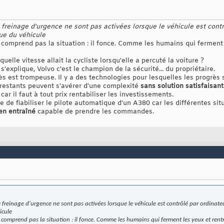
reinage d'urgence ne sont pas activées lorsque le véhicule est contrô
ue du véhicule
 comprend pas la situation : il fonce. Comme les humains qui ferment 
quelle vitesse allait la cycliste lorsqu'elle a percuté la voiture ?
 s'explique, Volvo c'est le champion de la sécurité... du propriétaire.
ès est trompeuse. Il y a des technologies pour lesquelles les progrès
restants peuvent s'avérer d'une complexité
sans solution satisfaisan
ar il faut à tout prix rentabiliser les investissements.
le de fiabiliser le pilote automatique d'un A380 car les différentes si
en entraîné
capable de prendre les commandes.
reinage d'urgence ne sont pas activées lorsque le véhicule est contrôlé par ordinateur
icule
 comprend pas la situation : il fonce. Comme les humains qui ferment les yeux et rentr