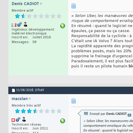
Denis CADIOT
Membre actif
« Selon Uber, les manœuvres de f
risque de comportement erratiq
En résumé : quand le logiciel ne
Ingénieur développement
épaules, ça passe ou ça casse.
matériel électronique
Responsabilité de la cycliste : à 
Inscrit en
Juillet 2016
C'était une IA Volvo ? Alors tout
Messages
58
La rapidité apparente des progr
problèmes posés, mais les 20% 
supprime le freinage d'urgence) c
Paradoxalement, il est plus faci
puis il reste un pilote humain
bi
11/06/2018,
07h49
macslan
Membre très actif
Envoyé par
Denis CADIOT
« Selon Uber, les manœuvres de f
Technicien réseau
comportement erratique du véh
Inscrit en
Juin 2011
En résumé : quand le logiciel ne