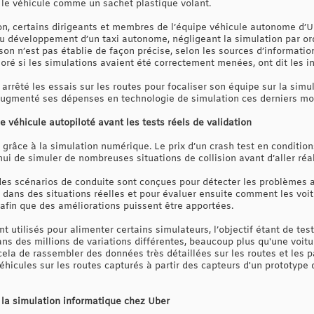
 le véhicule comme un sachet plastique volant.
on, certains dirigeants et membres de l’équipe véhicule autonome d’
au développement d’un taxi autonome, négligeant la simulation par ord
ison n’est pas établie de façon précise, selon les sources d’informatio
ioré si les simulations avaient été correctement menées, ont dit les i
arrêté les essais sur les routes pour focaliser son équipe sur la simul
augmenté ses dépenses en technologie de simulation ces derniers moi
 véhicule autopiloté avant les tests réels de validation
e grâce à la simulation numérique. Le prix d’un crash test en conditi
hui de simuler de nombreuses situations de collision avant d’aller réali
des scénarios de conduite sont conçues pour détecter les problèmes 
dans des situations réelles et pour évaluer ensuite comment les vo
, afin que des améliorations puissent être apportées.
nt utilisés pour alimenter certains simulateurs, l’objectif étant de te
ns des millions de variations différentes, beaucoup plus qu'une voitu
ela de rassembler des données très détaillées sur les routes et les p
hicules sur les routes capturés à partir des capteurs d'un prototype 
c la simulation informatique chez Uber