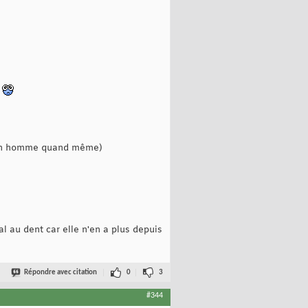
.
is un homme quand même)
al au dent car elle n'en a plus depuis
Répondre avec citation
0
3
#344