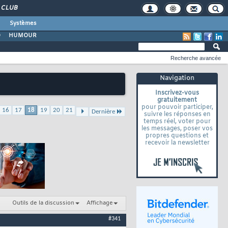
CLUB
Systèmes
O
HUMOUR
Recherche avancée
Navigation
Inscrivez-vous
gratuitement
pour pouvoir participer,
16
17
18
19
20
21
Dernière
suivre les réponses en
temps réel, voter pour
les messages, poser vos
propres questions et
recevoir la newsletter
Outils de la discussion
Affichage
#341