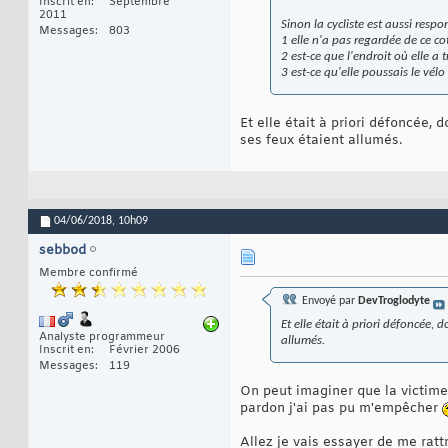
Inscrit en
Septembre
2011
Sinon la cycliste est aussi respo
Messages
803
1 elle n'a pas regardée de ce co
2 est-ce que l'endroit où elle a t
3 est-ce qu'elle poussais le vélo 
Et elle était à priori défoncée,
ses feux étaient allumés.
04/06/2018,
10h09
sebbod
Membre confirmé
Envoyé par
DevTroglodyte
Et elle était à priori défoncée,
Analyste programmeur
allumés.
Inscrit en
Février 2006
Messages
119
On peut imaginer que la victime 
pardon j'ai pas pu m'empêcher
Allez je vais essayer de me rattr