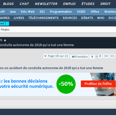
BLOGS
CHAT
NEWSLETTER
EMPLOI
ÉTUDES
DROIT
oft
Java
Dév. Web
EDI
Programmation
SGBD
Office
Mobiles
AIRES
LIVRES
TÉLÉCHARGEMENTS
SOURCES
DÉBATS
WIKI
DIC
ent !
Règles
és
 conduite autonome de 2018 qui a tué une femme
...
Page 18 sur 21
8
14
15
Première
ans un accident de conduite autonome de 2018 qui a tué une femme