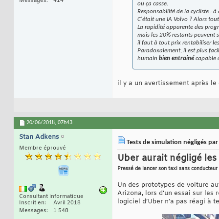
Messages
414
ou ça casse.
Responsabilité de la cycliste : à 
C'était une IA Volvo ? Alors tout
La rapidité apparente des progr
mais les 20% restants peuvent 
il faut à tout prix rentabiliser l
Paradoxalement, il est plus facil
humain
bien entraîné
capable 
il y a un avertissement après le
20/06/2018,
07h43
Stan Adkens
Tests de simulation négligés par
Membre éprouvé
Uber aurait négligé le
Pressé de lancer son taxi sans conducteur
Un des prototypes de voiture a
Arizona, lors d'un essai sur les 
Consultant informatique
logiciel d’Uber n’a pas réagi à 
Inscrit en
Avril 2018
Messages
1 548