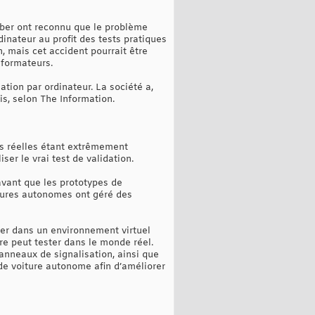
Uber ont reconnu que le problème
inateur au profit des tests pratiques
n, mais cet accident pourrait être
nformateurs.
ation par ordinateur. La société a,
s, selon The Information.
ons réelles étant extrêmement
ser le vrai test de validation.
avant que les prototypes de
itures autonomes ont géré des
ster dans un environnement virtuel
re peut tester dans le monde réel.
anneaux de signalisation, ainsi que
de voiture autonome afin d’améliorer