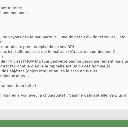
petite reine.
e une personne.
, ne voyons pas le mal partout..., une de perdu dix de retrouver..., etc..
 !
à mort dès le premier épisode de ses BD!
le, ici d'ailleurs c'est qui le maître si y'a pas de con-ducteur ?
 ?
r) de l'IA c'est l'HOMME (oui peut-être pas toi personnellement ma
 c'est l'IA dont le dieu je le rappelle est un ou des homme(s)
e des objêtres (objet+être) et on les laisses nous tuer.
nimaux alors ...
..
raiment bien faite !
i n'a rien à voir avec la choucroute) : "Jeanne Calmant elle n'a plus m