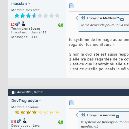
macslan
Membre très actif
Envoyé par
Matthieu76
Je me demande pourquoi la voit
Technicien réseau
Inscrit en
Juin 2011
Messages
414
le système de freinage autonome 
regarder les moniteurs.)
Sinon la cycliste est aussi respo
1 elle n'a pas regardée de ce co
2 est-ce que l'endroit où elle a 
3 est-ce qu'elle poussais le vélo
04/06/2018,
09h12
DevTroglodyte
Membre éprouvé
Envoyé par
macslan
le système de freinage autonome 
Développeur Java
moniteurs.)