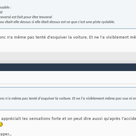
nsable :
té
raversé est fait pour être traversé
ou était-elle dessus si elle était dessus est-ce que c'est une piste cyclable.
 donc n'a même pas tenté d'esquiver la voiture. Et ne l'a visiblement 
 donc n'a même pas tenté d'esquiver la voiture. Et ne l'a visiblement même pas vue ni e
appréciait les sensations forte et on peut dire aussi qu'après l'acci
aper...