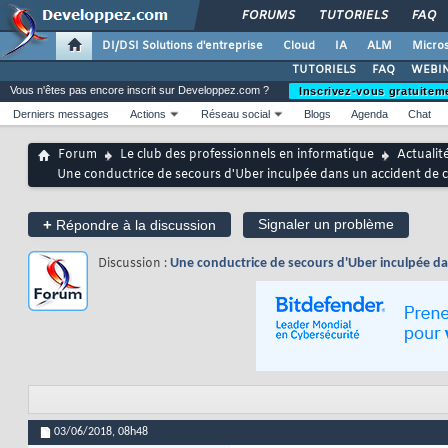
FORUMS
TUTORIELS
FAQ
DI/DSI Solutions d'entreprise
Cloud
IA
ALM
Micros
TUTORIELS
FAQ
WEBIN
Vous n'êtes pas encore inscrit sur Developpez.com ?
Inscrivez-vous gratuitem
Derniers messages
Actions
Réseau social
Blogs
Agenda
Chat
Forum
Le club des professionnels en informatique
Actualit
Une conductrice de secours d'Uber inculpée dans un accident de
+
Signaler un problème
Répondre à la discussion
Discussion :
Une conductrice de secours d'Uber inculpée d
03/06/2018,
08h48