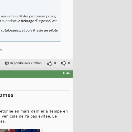
ur résoudre 80% des problèmes posés,
n supprime le freinage d'urgence) car
cataloguées, et puis il reste un pilote
n
Répondre avec citation
0
0
#346
nomes
piétonne en mars dernier à Tempe en
 véhicule ne l’a pas évitée. Le
es.