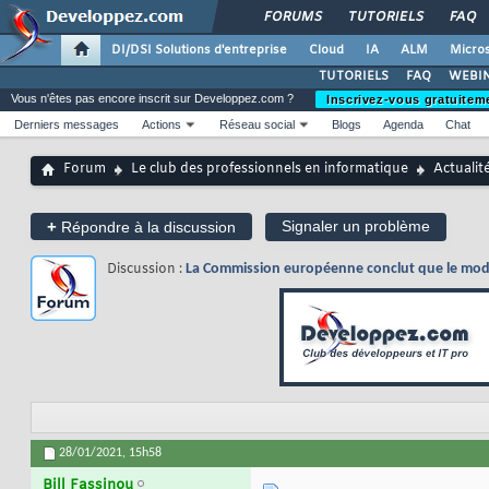
FORUMS
TUTORIELS
FAQ
DI/DSI Solutions d'entreprise
Cloud
IA
ALM
Micros
TUTORIELS
FAQ
WEBIN
Vous n'êtes pas encore inscrit sur Developpez.com ?
Inscrivez-vous gratuitem
Derniers messages
Actions
Réseau social
Blogs
Agenda
Chat
Forum
Le club des professionnels en informatique
Actualit
+
Signaler un problème
Répondre à la discussion
Discussion :
La Commission européenne conclut que le modè
28/01/2021,
15h58
Bill Fassinou