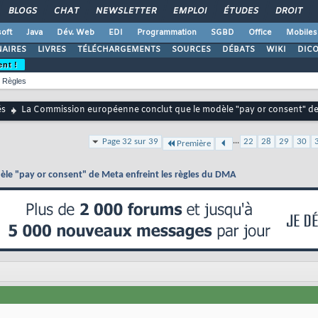
BLOGS
CHAT
NEWSLETTER
EMPLOI
ÉTUDES
DROIT
oft
Java
Dév. Web
EDI
Programmation
SGBD
Office
Mobiles
AIRES
LIVRES
TÉLÉCHARGEMENTS
SOURCES
DÉBATS
WIKI
DIC
ent !
Règles
és
La Commission européenne conclut que le modèle "pay or consent" de
...
Page 32 sur 39
22
28
29
30
Première
le "pay or consent" de Meta enfreint les règles du DMA