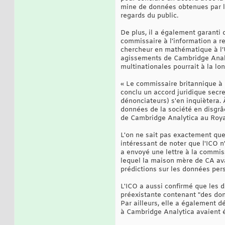
mine de données obtenues par l'I
regards du public.
De plus, il a également garanti 
commissaire à l'information a re
chercheur en mathématique à l’U
agissements de Cambridge Analyt
multinationales pourrait à la lo
« Le commissaire britannique à
conclu un accord juridique secre
dénonciateurs) s'en inquiètera. À
données de la société en disgrâc
de Cambridge Analytica au Roy
L'on ne sait pas exactement quel
intéressant de noter que l'ICO n
a envoyé une lettre à la commis
lequel la maison mère de CA av
prédictions sur les données perso
L'ICO a aussi confirmé que les
préexistante contenant "des don
Par ailleurs, elle a également 
à Cambridge Analytica avaient é