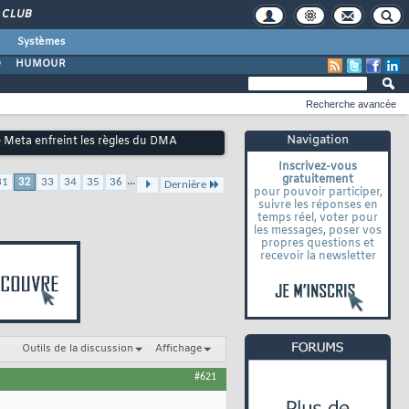
CLUB
Systèmes
O
HUMOUR
Recherche avancée
Navigation
 Meta enfreint les règles du DMA
Inscrivez-vous
gratuitement
...
31
32
33
34
35
36
Dernière
pour pouvoir participer,
suivre les réponses en
temps réel, voter pour
les messages, poser vos
propres questions et
recevoir la newsletter
Outils de la discussion
Affichage
#621