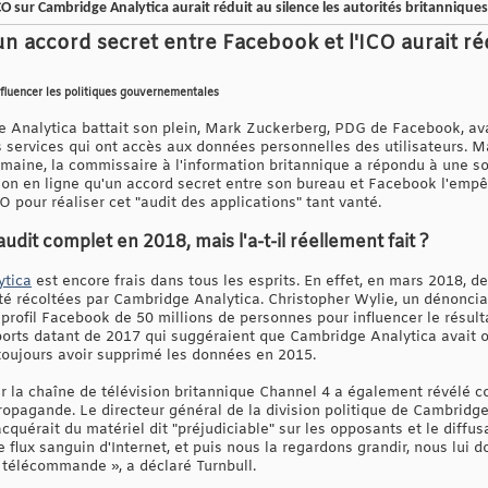
O sur Cambridge Analytica aurait réduit au silence les autorités britanniques
n accord secret entre Facebook et l'ICO aurait réd
luencer les politiques gouvernementales
 Analytica battait son plein, Mark Zuckerberg, PDG de Facebook, ava
services qui ont accès aux données personnelles des utilisateurs. Mai
emaine, la commissaire à l'information britannique a répondu à une 
tion en ligne qu'un accord secret entre son bureau et Facebook l'em
 pour réaliser cet "audit des applications" tant vanté.
dit complet en 2018, mais l'a-t-il réellement fait ?
ytica
est encore frais dans tous les esprits. En effet, en mars 2018, d
é récoltées par Cambridge Analytica. Christopher Wylie, un dénoncia
 profil Facebook de 50 millions de personnes pour influencer le résult
rts datant de 2017 qui suggéraient que Cambridge Analytica avait o
 toujours avoir supprimé les données en 2015.
la chaîne de télévision britannique Channel 4 a également révélé 
agande. Le directeur général de la division politique de Cambridge 
cquérait du matériel dit "préjudiciable" sur les opposants et le diffus
 flux sanguin d'Internet, et puis nous la regardons grandir, nous lui
 télécommande », a déclaré Turnbull.