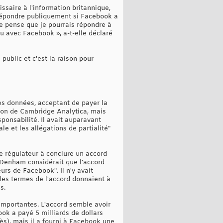
saire à l'information britannique,
répondre publiquement si Facebook a
Je pense que je pourrais répondre à
u avec Facebook », a-t-elle déclaré
public et c'est la raison pour
es données, acceptant de payer la
ction de Cambridge Analytica, mais
ponsabilité. Il avait auparavant
e et les allégations de partialité"
le régulateur à conclure un accord
e Denham considérait que l'accord
rs de Facebook". Il n'y avait
les termes de l'accord donnaient à
s.
importantes. L'accord semble avoir
k a payé 5 milliards de dollars
s), mais il a fourni à Facebook une