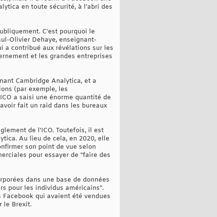
tica en toute sécurité, à l'abri des
 publiquement. C'est pourquoi le
Paul-Olivier Dehaye, enseignant-
 a contribué aux révélations sur les
ernement et les grandes entreprises
nant Cambridge Analytica, et a
ions (par exemple, les
 L'ICO a saisi une énorme quantité de
avoir fait un raid dans les bureaux
lement de l'ICO. Toutefois, il est
tica. Au lieu de cela, en 2020, elle
nfirmer son point de vue selon
rciales pour essayer de "faire des
corporées dans une base de données
s pour les individus américains".
es Facebook qui avaient été vendues
le Brexit.