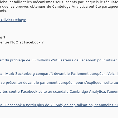
global détaillant les mécanismes sous-jacents par lesquels le régulat
que les preuves obtenues de Cambridge Analytica ont été partagées 
nis.
-Olivier Dehaye
et ?
entre l'ICO et Facebook ?
it du profilage de 50 millions d'utilisateurs de Facebook pour influer 
 : Mark Zuckerberg comparaît devant le Parlement européen. Voici l'
 se présenter devant le parlement européen pour s'expliquer, suite 
uites contre Facebook suite au scandale Cambridge Analytica, l'amend
a : Facebook a perdu plus de 70 Md$ de capitalisation, néanmoins Z