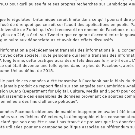
CO pour qu'il puisse faire ses propres recherches sur Cambridge Analy
que le régulateur britannique serait limité dans ce qu'il pourrait dire
fusé de dire quoi que ce soit sur l'audit des applications en public. 
niversité de Zurich qui s'est reconverti en ennemi de Facebook et qui
ica en 216, a écrit sur Tweeter que ce genre d'accord entre le gouv
ngue nuire aux dénonciateurs et avoir des effets dissuasifs.
 l'information a précédemment transmis des informations à FB concer
t avec cette société. Toute personne qui leur a transmis des informat
 long terme, cette pratique aura des effets dissuasifs », a-t-il écrit.
e qui était devenue une telle épine dans le pied de Facebook, après 
aume-Uni au début de 2018.
le part de ces données a été transmise à Facebook par le biais du règ
'a jamais produit de rapport final sur son enquête sur Cambridge Analy
sion DCMS (Department for Digital, Culture, Media and Sport) pour co
ait rassemblé des ensembles de données provenant de sources comme
nnelles à des fins d'alliance politique".
 données Facebook obtenues de manière inappropriée avaient été in
nées sur les fichiers d'électeurs, la démographie et les consommateur
déclaré que son enquête n'avait pas trouvé de preuves que les donné
té utilisées pour une campagne politique associée au référendum sur 