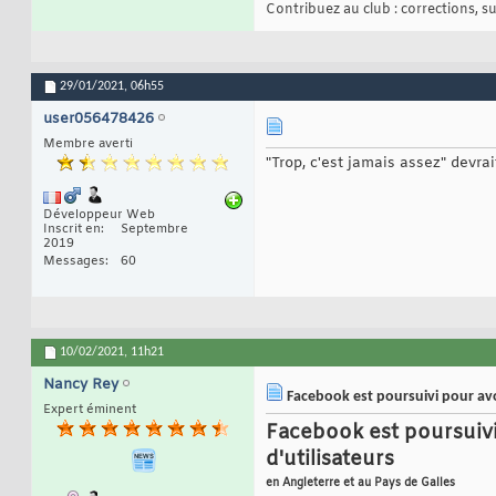
Contribuez au club : corrections, sug
29/01/2021,
06h55
user056478426
Membre averti
"Trop, c'est jamais assez" devr
Développeur Web
Inscrit en
Septembre
2019
Messages
60
10/02/2021,
11h21
Nancy Rey
Facebook est poursuivi pour avoi
Expert éminent
Facebook est poursuivi
d'utilisateurs
en Angleterre et au Pays de Galles