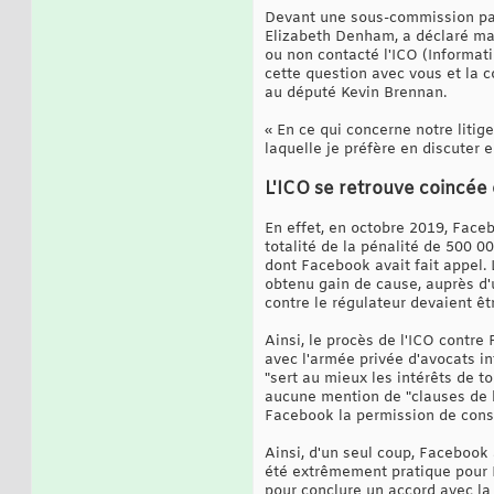
Devant une sous-commission parl
Elizabeth Denham, a déclaré ma
ou non contacté l'ICO (Informati
cette question avec vous et la c
au député Kevin Brennan.
« En ce qui concerne notre litig
laquelle je préfère en discuter en
L'ICO se retrouve coincée 
En effet, en octobre 2019, Face
totalité de la pénalité de 500 0
dont Facebook avait fait appel. 
obtenu gain de cause, auprès d'u
contre le régulateur devaient ê
Ainsi, le procès de l'ICO contre
avec l'armée privée d'avocats i
"sert au mieux les intérêts de t
aucune mention de "clauses de b
Facebook la permission de conse
Ainsi, d'un seul coup, Facebook
été extrêmement pratique pour 
pour conclure un accord avec la