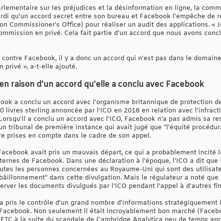
ementaire sur les préjudices et la désinformation en ligne, la commis
rdi qu'un accord secret entre son bureau et Facebook l'empêche de 
on Commissioner's Office) pour réaliser un audit des applications. « 
ommission en privé. Cela fait partie d'un accord que nous avons concl
e contre Facebook, il y a donc un accord qui n'est pas dans le domaine 
 privé », a-t-elle ajouté.
en raison d'un accord qu'elle a conclu avec Facebook
book a conclu un accord avec l'organisme britannique de protection d
00 livres sterling annoncée par l'ICO en 2018 en relation avec l'infra
Lorsqu'il a conclu un accord avec l'ICO, Facebook n'a pas admis sa res
n tribunal de première instance qui avait jugé que "l'équité procédural
tre prises en compte dans le cadre de son appel.
 Facebook avait pris un mauvais départ, ce qui a probablement incité 
nternes de Facebook. Dans une déclaration à l'époque, l'ICO a dit qu
outes les personnes concernées au Royaume-Uni qui sont des utilisateu
âillonnement" dans cette divulgation. Mais le régulateur a noté que 
rver les documents divulgués par l'ICO pendant l'appel à d'autres fin
 a pris le contrôle d'un grand nombre d'informations stratégiquement 
Facebook. Non seulement il était incroyablement bon marché (Faceboo
 FTC à la suite du scandale de Cambridge Analytica peu de temps aprè