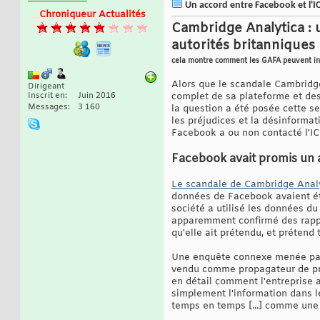
Un accord entre Facebook et l'IC
Chroniqueur Actualités
Cambridge Analytica : u
autorités britanniques
cela montre comment les GAFA peuvent inf
Alors que le scandale Cambridge
Dirigeant
Inscrit en
Juin 2016
complet de sa plateforme et des 
Messages
3 160
la question a été posée cette s
les préjudices et la désinforma
Facebook a ou non contacté l'ICO
Facebook avait promis un au
Le scandale de Cambridge Anal
données de Facebook avaient ét
société a utilisé les données du
apparemment confirmé des rappo
qu'elle ait prétendu, et prétend
Une enquête connexe menée par 
vendu comme propagateur de prop
en détail comment l'entreprise a
simplement l'information dans le
temps en temps [...] comme une