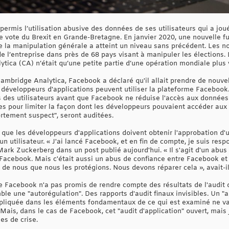
ermis l’utilisation abusive des données de ses utilisateurs qui a joué
 vote du Brexit en Grande-Bretagne. En janvier 2020, une nouvelle f
e la manipulation générale a atteint un niveau sans précédent. Les 
de l’entreprise dans près de 68 pays visant à manipuler les élections.
tica (CA) n’était qu’une petite partie d’une opération mondiale plus 
ambridge Analytica, Facebook a déclaré qu'il allait prendre de nouve
 développeurs d'applications peuvent utiliser la plateforme Facebook.
 des utilisateurs avant que Facebook ne réduise l'accès aux données
s pour limiter la façon dont les développeurs pouvaient accéder aux 
rtement suspect", seront auditées.
 que les développeurs d'applications doivent obtenir l'approbation d'
n utilisateur. « J'ai lancé Facebook, et en fin de compte, je suis res
ark Zuckerberg dans un post publié aujourd'hui. « Il s'agit d'un abus
Facebook. Mais c'était aussi un abus de confiance entre Facebook et 
e nous que nous les protégions. Nous devons réparer cela », avait-il 
 de Facebook n'a pas promis de rendre compte des résultats de l'audit
ble une "autorégulation". Des rapports d'audit finaux invisibles. Un "
pliquée dans les éléments fondamentaux de ce qui est examiné ne va
it. Mais, dans le cas de Facebook, cet "audit d'application" ouvert, ma
es de crise.