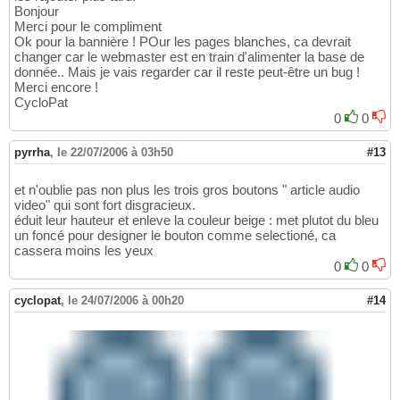
Bonjour
Merci pour le compliment
Ok pour la bannière ! POur les pages blanches, ca devrait
changer car le webmaster est en train d'alimenter la base de
donnée.. Mais je vais regarder car il reste peut-être un bug !
Merci encore !
CycloPat
0
0
pyrrha
,
le 22/07/2006 à 03h50
#13
et n'oublie pas non plus les trois gros boutons " article audio
video" qui sont fort disgracieux.
éduit leur hauteur et enleve la couleur beige : met plutot du bleu
un foncé pour designer le bouton comme selectioné, ca
cassera moins les yeux
0
0
cyclopat
,
le 24/07/2006 à 00h20
#14