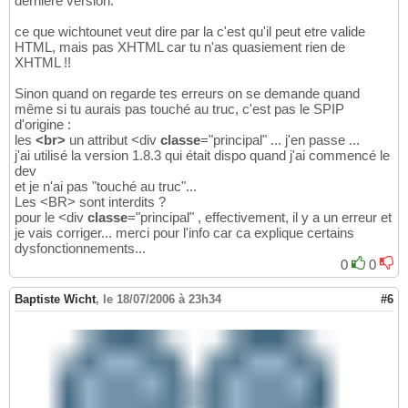
dernière version.
ce que wichtounet veut dire par la c'est qu'il peut etre valide
HTML, mais pas XHTML car tu n'as quasiement rien de
XHTML !!
Sinon quand on regarde tes erreurs on se demande quand
même si tu aurais pas touché au truc, c'est pas le SPIP
d'origine :
les
<br>
un attribut <div
classe
="principal" ... j'en passe ...
j'ai utilisé la version 1.8.3 qui était dispo quand j'ai commencé le
dev
et je n'ai pas "touché au truc"...
Les <BR> sont interdits ?
pour le <div
classe
="principal" , effectivement, il y a un erreur et
je vais corriger... merci pour l'info car ca explique certains
dysfonctionnements...
0
0
Baptiste Wicht
,
le 18/07/2006 à 23h34
#6