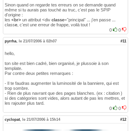
Sinon quand on regarde tes erreurs on se demande quand
même si tu aurais pas touché au truc, c'est pas le SPIP
d'origine :
les
<br>
un attribut <div
classe
="principal" ... j'en passe ...
class
e
, c'est une erreur de frappe, voilà tout !
0
0
pyrrha
,
le 21/07/2006 à 02h07
#11
hello,
ton site est bien cadré, bien organisé, je plussoie à son
template.
Par contre deux petites remarques :
- Il te faudras augmenter la luminosité de la banniere, qui est
trop sombre.
- Rien de plus navrant que des pages blanches. (ex : citation )
si des catégories sont vides, alors autant de pas les mettres, et
les rajouter plus tard.
0
0
cyclopat
,
le 21/07/2006 à 15h14
#12