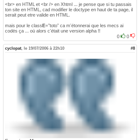
<br> en HTML et <br /> en Xhtml ... je pense que si tu passais
ton site en HTML, cad modifier le doctype en haut de ta page, il
serait peut etre valide en HTML.
mais pour le class
E
="toto" ca m'étonnerai que les mecs ai
codés ça ... où alors c'était une version alpha !!
0
0
cyclopat
,
le 19/07/2006 à 22h10
#8