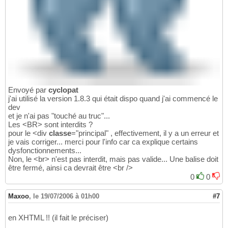
Envoyé par
cyclopat
j'ai utilisé la version 1.8.3 qui était dispo quand j'ai commencé le
dev
et je n'ai pas "touché au truc"...
Les <BR> sont interdits ?
pour le <div
classe
="principal" , effectivement, il y a un erreur et
je vais corriger... merci pour l'info car ca explique certains
dysfonctionnements...
Non, le <br> n'est pas interdit, mais pas valide... Une balise doit
être fermé, ainsi ca devrait être <br />
0
0
Maxoo
,
le 19/07/2006 à 01h00
#7
en XHTML !! (il fait le préciser)