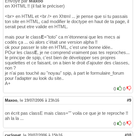
Envoyé par
Maxoo
en XHTML !! (il fait le préciser)
<br> en HTML et <br /> en Xhtml ... je pense que si tu passais
ton site en HTML, cad modifier le doctype en haut de ta page, il
serait peut etre valide en HTML.
mais pour le class
E
="toto" ca m'étonnerai que les mecs ai
codés ça ... où alors c'était une version alpha !!
ok pour passer le site en HTML, c'est une bonne idée..
POur les class
E
, je ne comprend vraiment pas tes reproches...
le principe de spip, c'est bien de développer ses propres
squelettes et ce faisant, on a bien le droit d'ajouter des classes,
non ?
je n'ai pas touché au "noyau" spip, à part le formulaire_forum
pour l'adapter au look du site..
A+
0
0
Maxoo
,
le 19/07/2006 à 23h16
#9
on écrit pas classE mais class="" voila ce que je te reproche !!
ah la la ...
0
0
cyclopat
,
le 20/07/2006 à 15h16
#10