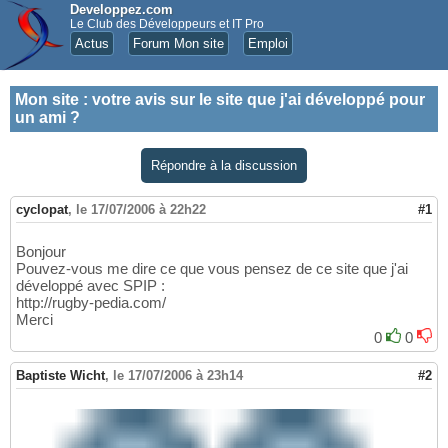
Developpez.com
Le Club des Développeurs et IT Pro
Actus
Forum Mon site
Emploi
Mon site
:
votre avis sur le site que j'ai développé pour
un ami ?
Répondre à la discussion
cyclopat
,
le 17/07/2006 à 22h22
#1
Bonjour
Pouvez-vous me dire ce que vous pensez de ce site que j'ai
développé avec SPIP :
http://rugby-pedia.com/
Merci
0
0
Baptiste Wicht
,
le 17/07/2006 à 23h14
#2