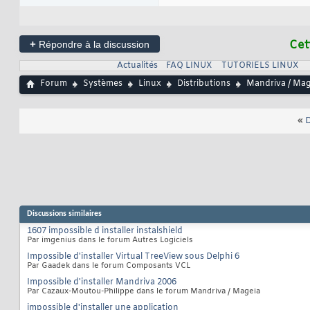
+
Cet
Répondre à la discussion
Actualités
FAQ LINUX
TUTORIELS LINUX
Forum
Systèmes
Linux
Distributions
Mandriva / Mag
«
D
Discussions similaires
1607 impossible d installer instalshield
Par imgenius dans le forum Autres Logiciels
Impossible d'installer Virtual TreeView sous Delphi 6
Par Gaadek dans le forum Composants VCL
Impossible d'installer Mandriva 2006
Par Cazaux-Moutou-Philippe dans le forum Mandriva / Mageia
impossible d'installer une application