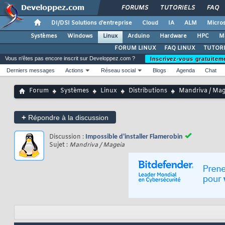
FORUMS
TUTORIELS
FAQ
DI/DSI Solutions d'entreprise
Cloud
IA
ALM
Micros
Systèmes
Windows
Linux
Arduino
Hardware
HPC
M
FORUM LINUX
FAQ LINUX
TUTORI
Vous n'êtes pas encore inscrit sur Developpez.com ?
Inscrivez-vous gratuitem
Derniers messages
Actions
Réseau social
Blogs
Agenda
Chat
Forum
Systèmes
Linux
Distributions
Mandriva / Mag
+
Répondre à la discussion
Discussion :
Impossible d'installer Flamerobin
Sujet :
Mandriva / Mageia