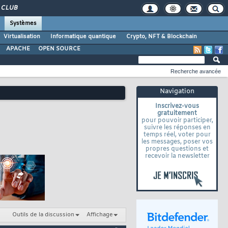
CLUB
Systèmes
Virtualisation
Informatique quantique
Crypto, NFT & Blockchain
APACHE
OPEN SOURCE
Recherche avancée
Navigation
Inscrivez-vous
gratuitement
pour pouvoir participer,
suivre les réponses en
temps réel, voter pour
les messages, poser vos
propres questions et
recevoir la newsletter
Outils de la discussion
Affichage