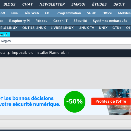
BLOGS
CHAT
NEWSLETTER
EMPLOI
ÉTUDES
DROIT
oft
Java
Dév. Web
EDI
Programmation
SGBD
Office
Mobiles
ac
Raspberry Pi
Réseau
Green IT
Sécurité
Systèmes embarqués
ELS LINUX
OUTILS LINUX
LIVRES LINUX
LINUX TV
UNIX
GTK+
Qt
ent !
Règles
eia
Impossible d'installer Flamerobin