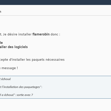
n
. Je désire installer
flamerobin
donc :
le
aller des logiciels
cepte d'installer les paquets nécessaires
au message !
nt échoué
 l'installation des paquetages*:
rl a échoué*: sortie avec 7