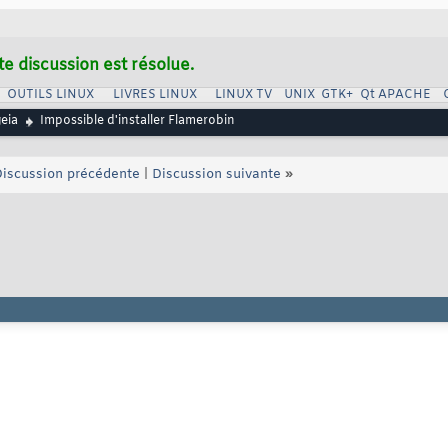
te discussion est résolue.
OUTILS LINUX
LIVRES LINUX
LINUX TV
UNIX
GTK+
Qt
APACHE
eia
Impossible d'installer Flamerobin
iscussion précédente
|
Discussion suivante
»