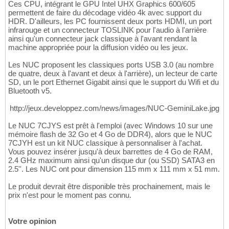
Ces CPU, intégrant le GPU Intel UHX Graphics 600/605
permettent de faire du décodage vidéo 4k avec support du
HDR. D'ailleurs, les PC fournissent deux ports HDMI, un port
infrarouge et un connecteur TOSLINK pour l'audio à l'arrière
ainsi qu'un connecteur jack classique à l'avant rendant la
machine appropriée pour la diffusion vidéo ou les jeux.
Les NUC proposent les classiques ports USB 3.0 (au nombre
de quatre, deux à l'avant et deux à l'arrière), un lecteur de carte
SD, un le port Ethernet Gigabit ainsi que le support du Wifi et du
Bluetooth v5.
http://jeux.developpez.com/news/images/NUC-GeminiLake.jpg
Le NUC 7CJYS est prêt à l'emploi (avec Windows 10 sur une
mémoire flash de 32 Go et 4 Go de DDR4), alors que le NUC
7CJYH est un kit NUC classique à personnaliser à l'achat.
Vous pouvez insérer jusqu'à deux barrettes de 4 Go de RAM,
2.4 GHz maximum ainsi qu'un disque dur (ou SSD) SATA3 en
2.5''. Les NUC ont pour dimension 115 mm x 111 mm x 51 mm.
Le produit devrait être disponible très prochainement, mais le
prix n'est pour le moment pas connu.
Votre opinion