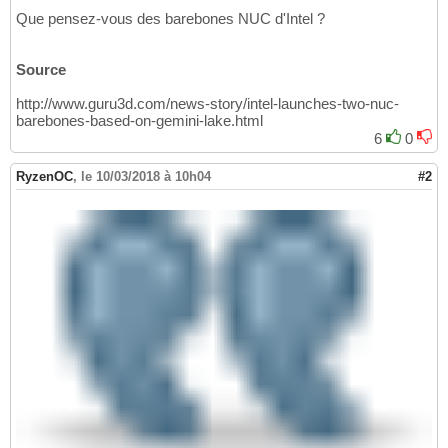
Que pensez-vous des barebones NUC d'Intel ?
Source
http://www.guru3d.com/news-story/intel-launches-two-nuc-
barebones-based-on-gemini-lake.html
6
0
RyzenOC
,
le 10/03/2018 à 10h04
#2