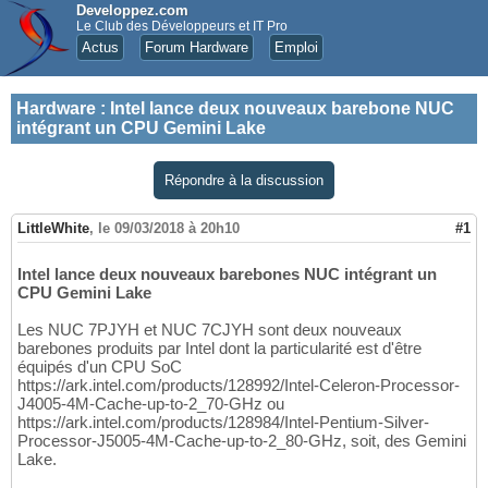
Developpez.com
Le Club des Développeurs et IT Pro
Actus
Forum Hardware
Emploi
Hardware
:
Intel lance deux nouveaux barebone NUC
intégrant un CPU Gemini Lake
Répondre à la discussion
LittleWhite
,
le 09/03/2018 à 20h10
#1
Intel lance deux nouveaux barebones NUC intégrant un
CPU Gemini Lake
Les NUC 7PJYH et NUC 7CJYH sont deux nouveaux
barebones produits par Intel dont la particularité est d'être
équipés d'un CPU SoC
https://ark.intel.com/products/128992/Intel-Celeron-Processor-
J4005-4M-Cache-up-to-2_70-GHz ou
https://ark.intel.com/products/128984/Intel-Pentium-Silver-
Processor-J5005-4M-Cache-up-to-2_80-GHz, soit, des Gemini
Lake.